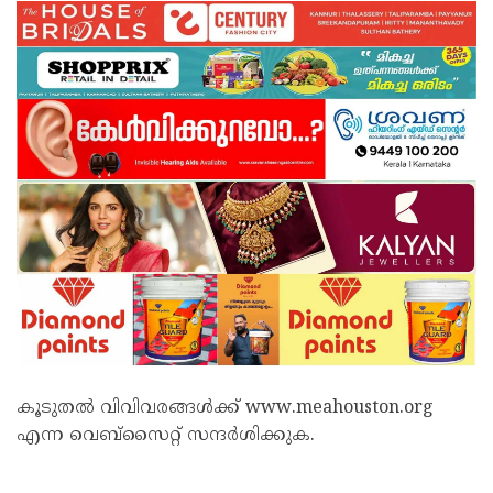
കൂടുതല്‍ വിവിവരങ്ങള്‍ക്ക് www.meahouston.org
എന്ന വെബ്‌സൈറ്റ് സന്ദര്‍ശിക്കുക.