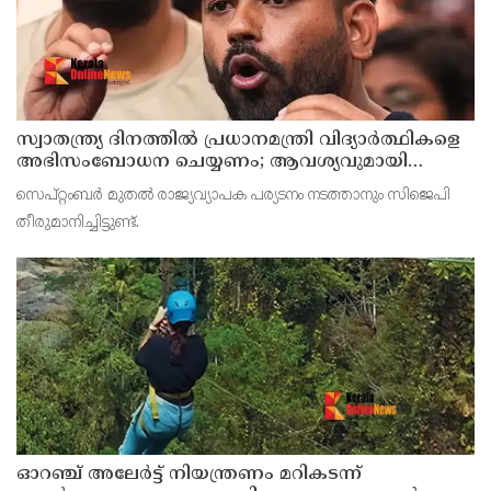
സ്വാതന്ത്ര്യ ദിനത്തില്‍ പ്രധാനമന്ത്രി വിദ്യാര്‍ത്ഥികളെ
അഭിസംബോധന ചെയ്യണം; ആവശ്യവുമായി
അഭിജീത് ദീപ്കെ
സെപ്റ്റംബര്‍ മുതല്‍ രാജ്യവ്യാപക പര്യടനം നടത്താനും സിജെപി
തീരുമാനിച്ചിട്ടുണ്ട്.
ഓറഞ്ച് അലേര്‍ട്ട് നിയന്ത്രണം മറികടന്ന്