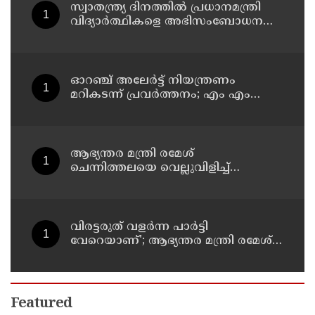
സ്വാതന്ത്ര്യ ദിനത്തില്‍ പ്രധാനമന്ത്രി
വിദ്യാര്‍ത്ഥികളെ അഭിസംബോധന
ചെയ്യണം; ആവശ്യവുമായി അഭിജീത്
ദീപ്കെ
ഓറഞ്ച് അലേര്‍ട്ട് നിയന്ത്രണം
മറികടന്ന് പ്രവര്‍ത്തനം; എം എം
മണിയുടെ സഹോദരന്‍ നടത്തുന്ന
സിപ് ലൈന്‍ പൂട്ടിച്ച് അധികൃതര്‍
ആഭ്യന്തര മന്ത്രി രമേശ്
ചെന്നിത്തലയെ വെല്ലുവിളിച്ച്
അ‍ർജുൻ ആയങ്കി ; വിരട്ടരുത്..
വളർന്ന പാർട്ടി വേറെയാണ് !
വിരട്ടരുത് വളര്‍ന്ന പാര്‍ട്ടി
വേറെയാണ്'; ആഭ്യന്തര മന്ത്രി രമേശ്
ചെന്നിത്തലയെ വെല്ലുവിളിച്ച്
അര്‍ജുന്‍ ആയങ്കി
Featured