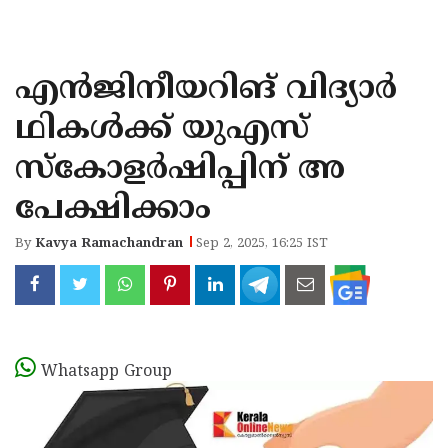
KOZHIKODE
WAYANAD
എൻജിനീയറിങ് വിദ്യാർ
KANNUR
ഥികൾക്ക് യുഎസ്
KASARAGOD
സ്‌കോളർഷിപ്പിന് അ
പേക്ഷിക്കാം
By
Kavya Ramachandran
Sep 2, 2025, 16:25 IST
Whatsapp Group