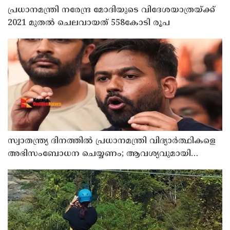
പ്രധാനമന്ത്രി നരേന്ദ്ര മോദിയുടെ വിദേശയാത്രയ്ക്ക്
2021 മുതല്‍ ചെലവായത് 558കോടി രൂപ
സ്വാതന്ത്ര്യ ദിനത്തില്‍ പ്രധാനമന്ത്രി വിദ്യാര്‍ത്ഥികളെ
അഭിസംബോധന ചെയ്യണം; ആവശ്യവുമായി
അഭിജീത് ദീപ്കെ