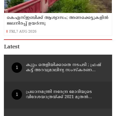
കെഎസ്ഇബിക്ക് ആശ്വാസം; അണക്കെട്ടുകളില്‍
ജലനിരപ്പ് ഉയര്‍ന്നു
FRI,7 AUG 2026
Latest
കുറ്റം തെളിയിക്കാതെ നടപടി ; ഫ്രഷ്
കട്ട് അറവുമാലിന്യ സംസ്‌കരണ
പ്ലാന്റിന് നല്‍കിയ സ്റ്റോപ്പ്
മെമ്മോയില്‍ ഗുരുതര വീഴ്ചയെന്ന്
ഹൈക്കോടതി
പ്രധാനമന്ത്രി നരേന്ദ്ര മോദിയുടെ
വിദേശയാത്രയ്ക്ക് 2021 മുതല്‍
ചെലവായത് 558കോടി രൂപ