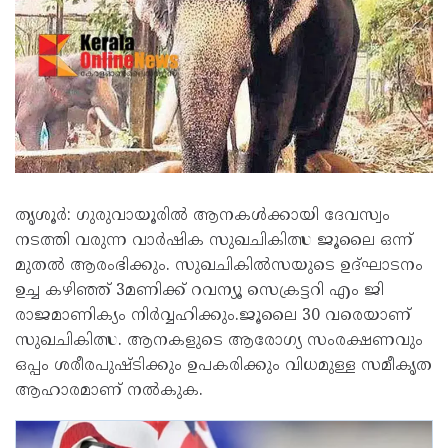
തൃശൂര്‍: ഗുരുവായൂരിൽ ആനകള്‍ക്കായി ദേവസ്വം
നടത്തി വരുന്ന വാര്‍ഷിക സുഖചികിത്സ ജൂലൈ ഒന്ന്
മുതൽ ആരംഭിക്കും. സുഖചികില്‍സയുടെ ഉദ്ഘാടനം
ഉച്ച കഴിഞ്ഞ് 3മണിക്ക് റവന്യൂ സെക്രട്ടറി എം ജി
രാജമാണിക്യം നിര്‍വ്വഹിക്കും.ജൂലൈ 30 വരെയാണ്
സുഖചികിത്സ. ആനകളുടെ ആരോഗ്യ സംരക്ഷണവും
ഒപ്പം ശരീരപുഷ്ടിക്കും ഉപകരിക്കും വിധമുള്ള സമീകൃത
ആഹാരമാണ് നല്‍കുക.