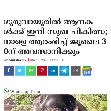
KOZHIKODE
WAYANAD
ഗുരുവായൂരിൽ ആനക
KANNUR
ള്‍ക്ക് ഇനി സുഖ ചികിത്സ;
KASARAGOD
നാളെ ആരംഭിച്ച് ജൂലൈ 3
0ന് അവസാനിക്കും
By
Anusha PV
Jun 30, 2026, 11:20 IST
Whatsapp Group