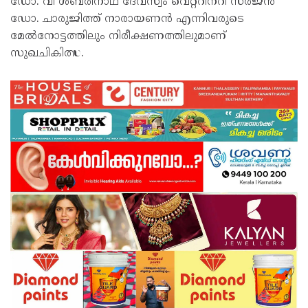
ഡോ. വി ശബരീനാഥ് ദേവസ്വം വെറ്ററിനറി സര്‍ജന്‍
ഡോ. ചാരുജിത്ത് നാരായണന്‍ എന്നിവരുടെ
മേല്‍നോട്ടത്തിലും നിരീക്ഷണത്തിലുമാണ്
സുഖചികിത്സ.