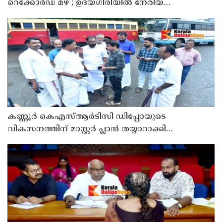
റെക്കോർഡ് മഴ ; ഉദയഗിരിയിൽ നേരിയ
ഉരുൾപൊട്ടൽ; 13 പേരെ ക്യാമ്പിലേക്ക് മാറ്റി
കണ്ണൂർ കെഎസ്ആർടിസി ഡിപ്പോയുടെ
വികസനത്തിന് മാസ്റ്റർ പ്ലാൻ തയ്യാറാക്കി
സമർപ്പിക്കും : ടി ഒ മോഹനൻ എം എൽ എ