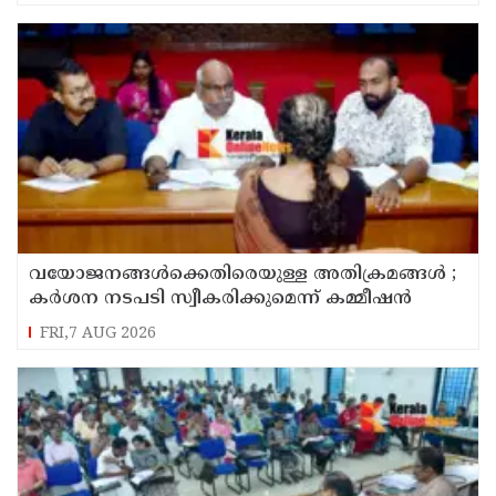
വയോജനങ്ങൾക്കെതിരെയുള്ള അതിക്രമങ്ങൾ ;
കർശന നടപടി സ്വീകരിക്കുമെന്ന് കമ്മീഷൻ
FRI,7 AUG 2026