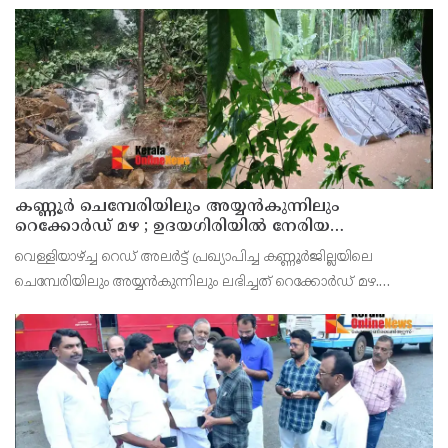
കണ്ണൂർ ചെമ്പേരിയിലും അയ്യൻകുന്നിലും
റെക്കോർഡ് മഴ ; ഉദയഗിരിയിൽ നേരിയ
ഉരുൾപൊട്ടൽ; 13 പേരെ ക്യാമ്പിലേക്ക് മാറ്റി
വെള്ളിയാഴ്ച്ച റെഡ് അലർട്ട് പ്രഖ്യാപിച്ച കണ്ണൂർജില്ലയിലെ
ചെമ്പേരിയിലും അയ്യൻകുന്നിലും ലഭിച്ചത് റെക്കോർഡ് മഴ.
രാവിലെ 8.30 മുതലുള്ള ഏഴ് മണിക്കൂറിൽ ചെമ്പേരിയിൽ ലഭിച്ച 96
മില്ലിമീറ്റർ മഴ ആ സമയം സംസ്ഥാനത്ത