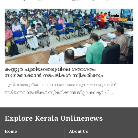
നടപടി സ്വീകരിക്കുമെന്ന് വയോജന കമ്മീഷൻ ചെയർമാൻ അഡ്വ.
കെ. സോമപ്രസാദ്.
കണ്ണൂർ പുതിയതെരുവിലെ ഗതാഗതം
സുഗമമാക്കാന്‍ നടപടികള്‍ സ്വീകരിക്കും
പുതിയതെരുവിലെ വാഹനഗതാഗതം സുഗമമാക്കുന്നതിന്
അടിയന്തര നടപടികള്‍ സ്വീകരിക്കാന്‍ ജില്ലാ കലക്ടര്‍ പി
വിഷ്ണുരാജിന്റെ നേതൃത്വത്തില്‍ ചേര്‍ന്ന യോഗത്തില്‍ തീരുമാനം.
Explore Kerala Onlinenews
Home
About Us