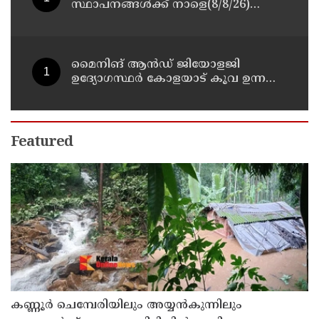
സ്ഥാപനങ്ങള്‍ക്ക് നാളെ(8/8/26)
അവധി പ്രഖ്യാപിച്ചു
മൈനിങ് ആൻഡ്​ ജിയോളജി
ഉദ്യോഗസ്ഥർ കോളയാട് കൂവ ഉന്നതി
സന്ദർശിച്ചു
Featured
കണ്ണൂർ ചെമ്പേരിയിലും അയ്യൻകുന്നിലും