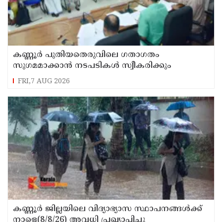
കണ്ണൂർ പുതിയതെരുവിലെ ഗതാഗതം
സുഗമമാക്കാന്‍ നടപടികള്‍ സ്വീകരിക്കും
FRI,7 AUG 2026
കണ്ണൂർ ജില്ലയിലെ വിദ്യാഭ്യാസ സ്ഥാപനങ്ങള്‍ക്ക്
നാളെ(8/8/26) അവധി പ്രഖ്യാപിച്ചു