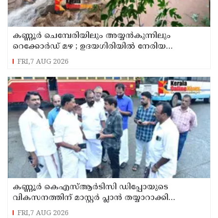
കണ്ണൂർ ചെമ്പേരിയിലും അയ്യൻകുന്നിലും
റെക്കോർഡ് മഴ ; ഉദയഗിരിയിൽ നേരിയ
ഉരുൾപൊട്ടൽ; 13 പേരെ ക്യാമ്പിലേക്ക് മാറ്റി
FRI,7 AUG 2026
കണ്ണൂർ കെഎസ്ആർടിസി ഡിപ്പോയുടെ
വികസനത്തിന് മാസ്റ്റർ പ്ലാൻ തയ്യാറാക്കി
സമർപ്പിക്കും : ടി ഒ മോഹനൻ എം എൽ എ
FRI,7 AUG 2026