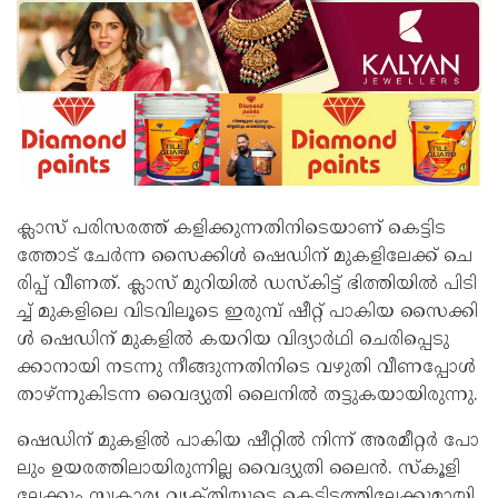
ക്ലാ​സ്​ പ​രി​സ​ര​ത്ത്​ ക​ളി​ക്കു​ന്ന​തി​നി​ടെ​യാ​ണ് കെ​ട്ടി​ട​
ത്തോ​ട്​ ചേ​ർ​ന്ന സൈ​ക്കി​ൾ ഷെ​ഡി​ന് മു​ക​ളി​ലേ​ക്ക് ചെ​
രി​പ്പ് വീ​ണ​ത്. ക്ലാ​സ്​ മു​റി​യി​ൽ​ ഡ​സ്കി​ട്ട്​ ഭി​ത്തി​യി​ൽ പി​ടി​
ച്ച്​ മു​ക​ളി​ലെ വി​ട​വി​ലൂ​ടെ ഇ​രു​മ്പ്​ ഷീ​റ്റ്​ പാ​കി​യ സൈ​ക്കി​
ൾ ഷെ​ഡി​ന് മു​ക​ളി​ൽ​ ക​യ​റി​യ വി​ദ്യാ​ർ​ഥി ചെ​രി​പ്പെ​ടു​
ക്കാ​നാ​യി ന​ട​ന്നു​ നീ​ങ്ങു​ന്ന​തി​നി​ടെ വ​ഴു​തി വീ​ണ​പ്പോ​ൾ
താ​ഴ്ന്നു​കി​ട​ന്ന വൈ​ദ്യു​തി ലൈ​നി​ൽ ത​ട്ടു​ക​യാ​യി​രു​ന്നു.
ഷെ​ഡി​ന്​ മു​ക​ളി​ൽ പാ​കി​യ ഷീ​റ്റി​ൽ​ നി​ന്ന്​ അ​ര​മീ​റ്റ​ർ പോ​
ലും ഉ​യ​ര​ത്തി​ലാ​യി​രു​ന്നി​ല്ല വൈ​ദ്യു​തി ലൈ​ൻ. സ്കൂ​ളി​
ലേ​ക്കും സ്വ​കാ​ര്യ വ്യ​ക്​​തി​യു​ടെ കെ​ട്ടി​ട​ത്തി​ലേ​ക്കു​മാ​യി