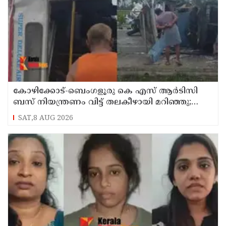
കോഴിക്കോട്-ബെംഗളൂരു കെ എസ് ആര്‍ടിസി
ബസ് നിയന്ത്രണം വിട്ട് തലകീഴായി മറിഞ്ഞു;
ഡ്രൈവര്‍ക്കും കണ്ടക്ടര്‍ക്കും ദാരുണാന്ത്യം
SAT,8 AUG 2026