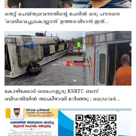
തെറ്റ് ചെയ്തുവെന്നതിന്റെ പേരില്‍ ഒരു പൗരനെ
'വെടിവെച്ചുകൊല്ലാന്‍' ഉത്തരവിടാന്‍ ഇത്
സംഘപരിവാറിൻ്റെ ബുള്‍ഡോസര്‍ ഭരണമുള്ള
യുപിയോ ബിഹാറോ അല്ല ; അര്‍ജുന്‍ ആയങ്കിയെ
പിന്തുണച്ച് ആകാശ് തില്ലങ്കേരി
കോഴിക്കോട്-ബെംഗളൂരു KSRTC ബസ്
ബിഡതിയിൽ തലകീഴായി മറിഞ്ഞു ; ഡ്രെെവർക്കും
കണ്ടക്ടർക്കും ദാരുണാന്ത്യം, നിരവധി യാത്രക്കാർക്ക്
പരിക്ക്