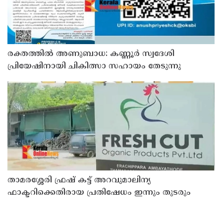
രക്തത്തിൽ അണുബാധ: കണ്ണൂർ സ്വദേശി
പ്രിയേഷിനായി ചികിത്സാ സഹായം തേടുന്നു
താമരശ്ശേരി ഫ്രഷ് കട്ട് അറവുമാലിന്യ
ഫാക്ടറിക്കെതിരായ പ്രതിഷേധം ഇന്നും തുടരും