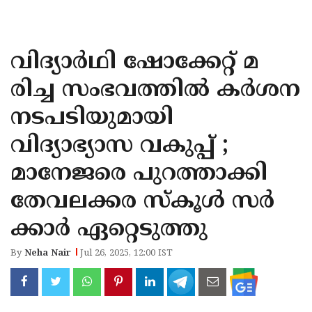
KOZHIKODE
WAYANAD
വിദ്യാർഥി ഷോക്കേറ്റ് മ
KANNUR
രിച്ച സംഭവത്തിൽ കർശന
KASARAGOD
നടപടിയുമായി
വിദ്യാഭ്യാസ വകുപ്പ് ;
മാനേജരെ പുറത്താക്കി
തേവലക്കര സ്കൂൾ സർ
ക്കാർ ഏറ്റെടുത്തു
By
Neha Nair
Jul 26, 2025, 12:00 IST