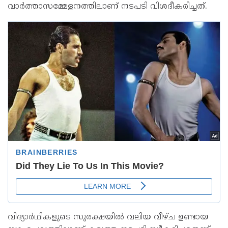
വാർത്താസമ്മേളനത്തിലാണ് നടപടി വിശദീകരിച്ചത്.
വിദ്യാർഥികളുടെ സുരക്ഷയിൽ വലിയ വീഴ്ച ഉണ്ടായ