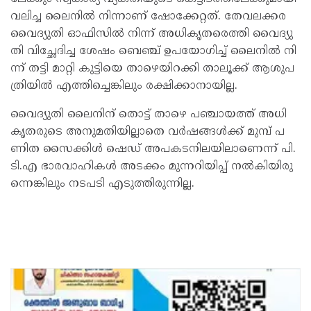
വ​ലി​ച്ച ലൈ​നി​ൽ ​നി​ന്നാ​ണ്​ ഷോ​ക്കേ​റ്റ​ത്. തേ​വ​ല​ക്ക​ര
വൈ​ദ്യു​തി ഓ​ഫി​സി​ൽ നി​ന്ന്​ അ​ധി​കൃ​ത​രെ​ത്തി വൈ​ദ്യു​
തി വി​​​ച്ഛേ​ദി​ച്ച ശേ​ഷം​ ബെ​ഞ്ച്​ ഉ​പ​യോ​ഗി​ച്ച്​ ലൈ​നി​ൽ ​നി​
ന്ന്​ ത​ട്ടി മാ​റ്റി കു​ട്ടി​യെ താ​ഴെ​യി​റ​ക്കി താ​ലൂ​ക്ക് ആ​ശു​പ​
ത്രി​യി​ൽ എ​ത്തി​ച്ചെ​ങ്കി​ലും ര​ക്ഷി​ക്കാ​നാ​യി​ല്ല.
വൈ​ദ്യു​തി ലൈ​നി​ന്​ ​തൊ​ട്ട്​ താ​ഴെ പ​ഞ്ചാ​യ​ത്ത്​ അ​ധി​
കൃ​ത​രു​ടെ അ​നു​മ​തി​യി​ല്ലാ​തെ വ​ർ​ഷ​ങ്ങ​ൾ​ക്ക്​ മു​മ്പ്​ പ​
ണി​ത സൈ​ക്കി​ൾ ഷെ​ഡ്​ അ​പ​ക​ട​നി​ല​യി​ലാ​ണെ​ന്ന്​ പി.​
ടി.​എ ഭാ​ര​വാ​ഹി​ക​ൾ അ​ട​ക്കം മു​ന്ന​റി​യി​പ്പ്​ ന​ൽ​കി​യി​രു​
ന്നെ​ങ്കി​ലും ന​ട​പ​ടി എ​ടു​ത്തി​രു​ന്നി​ല്ല.