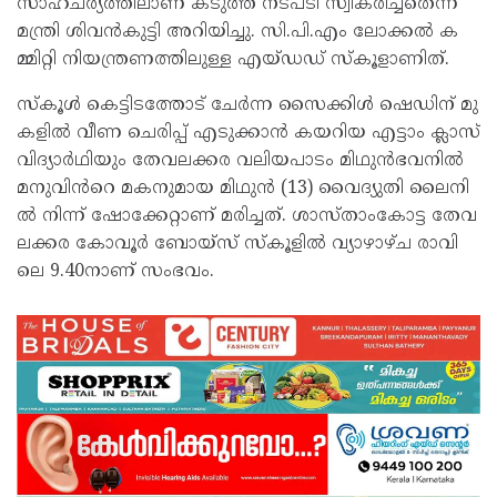
സാഹചര്യത്തിലാണ് കടുത്ത നടപടി സ്വീകരിച്ചതെന്ന്
മന്ത്രി ശിവൻകുട്ടി അറിയിച്ചു. സി.​പി.​എം ലോ​ക്ക​ൽ ക​
മ്മി​റ്റി നി​യ​ന്ത്ര​ണ​ത്തി​ലു​ള്ള എ​യ്​​ഡ​ഡ്​ സ്കൂ​ളാ​ണി​ത്.
സ്കൂ​ൾ കെ​ട്ടി​ട​ത്തോ​ട്​ ചേ​ർ​ന്ന സൈ​ക്കി​ൾ ഷെ​ഡി​ന് മു​
ക​ളി​ൽ വീ​ണ ചെ​രി​പ്പ് എ​ടു​ക്കാ​ൻ ക​യ​റി​യ എ​ട്ടാം ക്ലാ​സ്​
വി​ദ്യാ​ർ​ഥി​യും തേ​വ​ല​ക്ക​ര വ​ലി​യ​പാ​ടം മി​ഥു​ൻഭ​വ​നി​ൽ
മ​നു​വി​ൻറെ മ​ക​നു​മാ​യ മി​ഥു​ൻ (13) വൈ​ദ്യു​തി ലൈ​നി​
ൽ​ നി​ന്ന് ഷോ​ക്കേ​റ്റാണ് മ​രി​ച്ച​ത്. ശാ​സ്താം​കോ​ട്ട തേ​വ​
ല​ക്ക​ര കോ​വൂ​ർ ബോ​യ്സ് സ്കൂ​ളി​ൽ വ്യാ​ഴാ​ഴ്ച രാ​വി​
ലെ 9.40നാ​ണ്​ സം​ഭ​വം.