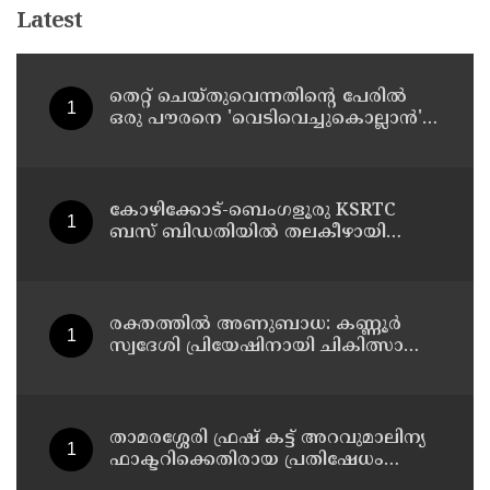
Latest
തെറ്റ് ചെയ്തുവെന്നതിന്റെ പേരില്‍
ഒരു പൗരനെ 'വെടിവെച്ചുകൊല്ലാന്‍'
ഉത്തരവിടാന്‍ ഇത് സംഘപരിവാറിൻ്റെ
ബുള്‍ഡോസര്‍ ഭരണമുള്ള യുപിയോ
ബിഹാറോ അല്ല ; അര്‍ജുന്‍
ആയങ്കിയെ പിന്തുണച്ച് ആകാശ്
കോഴിക്കോട്-ബെംഗളൂരു KSRTC
തില്ലങ്കേരി
ബസ് ബിഡതിയിൽ തലകീഴായി
മറിഞ്ഞു ; ഡ്രെെവർക്കും
കണ്ടക്ടർക്കും ദാരുണാന്ത്യം, നിരവധി
യാത്രക്കാർക്ക് പരിക്ക്
രക്തത്തിൽ അണുബാധ: കണ്ണൂർ
സ്വദേശി പ്രിയേഷിനായി ചികിത്സാ
സഹായം തേടുന്നു
താമരശ്ശേരി ഫ്രഷ് കട്ട് അറവുമാലിന്യ
ഫാക്ടറിക്കെതിരായ പ്രതിഷേധം
ഇന്നും തുടരും