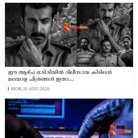
ഈ ആഴ്ച ഒ.ടി.ടിയിൽ റിലീസായ കിടിലൻ
മലയാള ചിത്രങ്ങൾ ഇതാ....
MON,10 AUG 2026