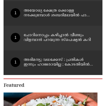
നിര്‍ദേശവുമായി പൊലീസ്
അയോധ്യ ക്ഷേത്ര ക്കൊള്ള
നടക്കുമ്പോൾ ശബരിമലയിൽ പാട്ടും
പാടി നടന്നവരെ കാണാനില്ല ;
ഇ.പി.ജയരാജൻ
ചോറിനൊപ്പം കഴിച്ചാൽ വീണ്ടും
വിളമ്പാൻ പറയുന്ന സ്പെഷ്യൽ കറി
അഭിമന്യു വധക്കേസ് : പ്രതികൾ
ഇന്നും ഹാജരായില്ല ; കോടതിയിൽ
മാധ്യമപ്രവർത്തകരുള്ളതിനാൽ
ഹാജരാകാൻ ബുദ്ധിമുട്ടെന്ന്
പ്രതികൾ
Featured