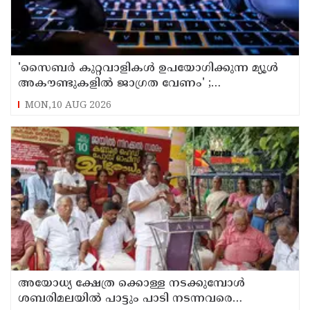
'സൈബര്‍ കുറ്റവാളികള്‍ ഉപയോഗിക്കുന്ന മ്യൂള്‍
അകൗണ്ടുകളില്‍ ജാഗ്രത വേണം' ;
നിര്‍ദേശവുമായി പൊലീസ്
MON,10 AUG 2026
അയോധ്യ ക്ഷേത്ര ക്കൊള്ള നടക്കുമ്പോൾ
ശബരിമലയിൽ പാട്ടും പാടി നടന്നവരെ