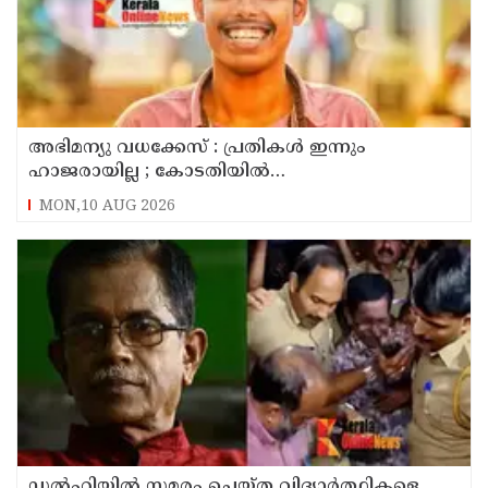
അഭിമന്യു വധക്കേസ് : പ്രതികൾ ഇന്നും
ഹാജരായില്ല ; കോടതിയിൽ
മാധ്യമപ്രവർത്തകരുള്ളതിനാൽ ഹാജരാകാൻ
MON,10 AUG 2026
ബുദ്ധിമുട്ടെന്ന് പ്രതികൾ
ഡൽഹിയിൽ സമരം ചെയ്ത വിദ്യാർത്ഥികളെ