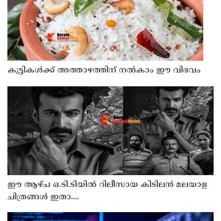
കുട്ടികൾക്ക് അത്താഴത്തിന് നൽകാം ഈ വിഭവം
ഈ ആഴ്ച ഒ.ടി.ടിയിൽ റിലീസായ കിടിലൻ മലയാള
ചിത്രങ്ങൾ ഇതാ....