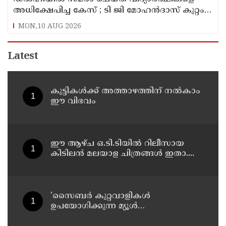
അധിക്ഷേപിച്ച കേസ് ; ടി ജി മോഹൻദാസ് കുറ്റം
സമ്മതിച്ചു
MON,10 AUG 2026
Latest
കുട്ടികൾക്ക് അത്താഴത്തിന് നൽകാം
ഈ വിഭവം
ഈ ആഴ്ച ഒ.ടി.ടിയിൽ റിലീസായ
കിടിലൻ മലയാള ചിത്രങ്ങൾ ഇതാ....
'സൈബര്‍ കുറ്റവാളികള്‍
ഉപയോഗിക്കുന്ന മ്യൂള്‍
അകൗണ്ടുകളില്‍ ജാഗ്രത വേണം' ;