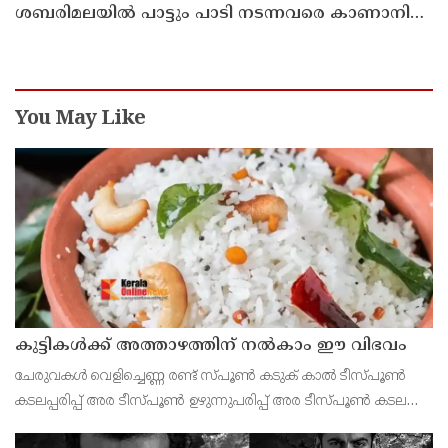
ശബരിമലയിൽ പാട്ടും പാടി നടന്നവരെ കാണാനില്ല ;
ഇ.പി.ജയരാജൻ
You May Like
കുട്ടികൾക്ക് അത്താഴത്തിന് നൽകാം ഈ വിഭവം
ചേരുവകൾ വെളിച്ചെണ്ണ രണ്ട് സ്പൂൺ കടുക് കാൽ ടീസ്പൂൺ
കടലപ്പരിപ്പ് അര ടീസ്പൂൺ ഉഴുന്നുപരിപ്പ് അര ടീസ്പൂൺ കടല
ഒരു പിടി ചുവന്ന മുളക് 2 എണ്ണം നാളികേരം ഒരു പിടി കറിവേപ്പില