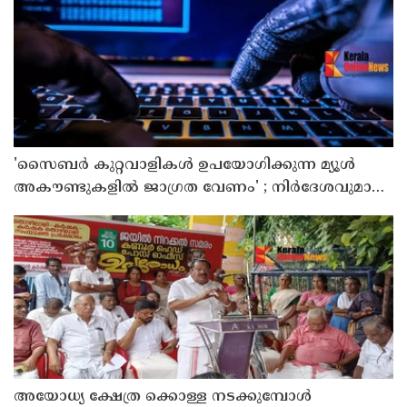
'സൈബര്‍ കുറ്റവാളികള്‍ ഉപയോഗിക്കുന്ന മ്യൂള്‍
അകൗണ്ടുകളില്‍ ജാഗ്രത വേണം' ; നിര്‍ദേശവുമായി
പൊലീസ്
അയോധ്യ ക്ഷേത്ര ക്കൊള്ള നടക്കുമ്പോൾ