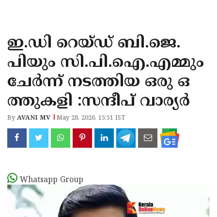
KOZHIKODE
WAYANAD
ഇ.ഡി റെയ്ഡ് ബി.ജെ.
KANNUR
പിയും സി.പി.ഐ.എമ്മും
KASARAGOD
ചേർന്ന് നടത്തിയ ഒരു ഒ
ത്തുകളി :സന്ദീപ് വാര്യർ
By
AVANI MV
May 28, 2026, 15:51 IST
Whatsapp Group