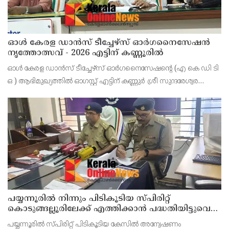
ഓൾ കേരള ഡാൻസ് ടീച്ചേഴ്സ് ഓർഗനൈസേഷൻ
നൃത്തോത്സവ് - 2026 എട്ടിന് കണ്ണൂരിൽ
ഓൾ കേരള ഡാൻസ് ടീച്ചേഴ്സ് ഓർഗനൈസേഷൻ്റെ (എ കെ ഡി ടി
ഒ ) ആഭിമുഖ്യത്തിൽ ഓഗസ്റ്റ് എട്ടിന് കണ്ണുർ ശ്രീ സുന്ദരേശ്വര
ക്ഷേത്രത്തിൽ നൃത്തോത്സവ്_2026 സീസൺ 2 നടത്തുമെന്ന്
സംഘാടകർ കണ്ണൂർ പ്രസ് ക്ളബ്ബിൽ വാർത്താ സമ
പയ്യന്നൂരിൽ നിന്നും പിടികൂടിയ സ്പിരിറ്റ്
കൊടുങ്ങല്ലൂരിലേക്ക് എത്തിക്കാൻ പദ്ധതിയിട്ടുവെന്ന്
എക്സൈസ് ഡെപ്യൂട്ടി കമ്മിഷണർ
പയ്യന്നൂരിൽ സ്പിരിറ്റ് പിടികൂടിയ കേസിൽ അന്വേഷണം