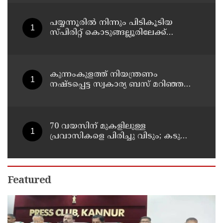
പയ്യന്നൂരിൽ നിന്നും പിടികൂടിയ
സ്പിരിറ്റ് കൊടുങ്ങല്ലൂരിലേക്ക്
എത്തിക്കാൻ പദ്ധതിയിട്ടുവെന്ന്
എക്സൈസ് ഡെപ്യൂട്ടി കമ്മിഷണർ
കുന്നംകുളത്ത് നിയന്ത്രണം
നഷ്ടപ്പെട്ട സ്വകാര്യ ബസ് മറിഞ്ഞ
സംഭവം; മരണം രണ്ടായി,
എട്ടുപേർക്ക് പരിക്ക്
70 വയസിന് മുകളിലുള്ള
പ്രവാസികളെ പിരിച്ചു വിടും; കടുത്ത
നിലപാടുമായി കുവൈത്ത്
Featured