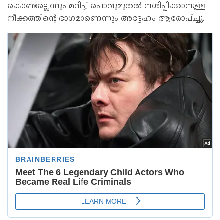
കൊണ്ടല്ലെന്നും മറിച്ച് പൊതുമുതൽ നശിപ്പിക്കാനുള്ള
നീക്കത്തിന്റെ ഭാഗമാണെന്നും അദ്ദേഹം ആരോപിച്ചു.