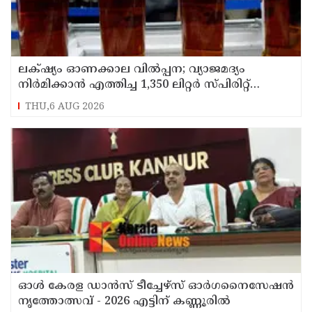
ലക്‌ഷ്യം ഓണക്കാല വിൽപ്പന; വ്യാജമദ്യം
നിർമിക്കാൻ എത്തിച്ച 1,350 ലിറ്റർ സ്പിരിറ്റ്
പിടികൂടി; രണ്ട് പേർ അറസ്റ്റിൽ
THU,6 AUG 2026
ഓൾ കേരള ഡാൻസ് ടീച്ചേഴ്സ് ഓർഗനൈസേഷൻ
നൃത്തോത്സവ് - 2026 എട്ടിന് കണ്ണൂരിൽ