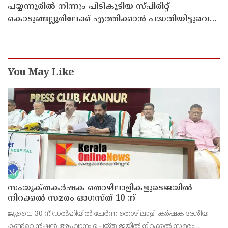
പയ്യന്നൂരിൽ നിന്നും പിടികൂടിയ സ്പിരിറ്റ്
കൊടുങ്ങല്ലൂരിലേക്ക് എത്തിക്കാൻ പദ്ധതിയിട്ടുവെന്ന്
എക്സൈസ് ഡെപ്യൂട്ടി കമ്മിഷണർ
You May Like
സംയുക്‌തകർഷക തൊഴിലാളികളുടെജയിൽ
നിറക്കൽ സമരം ഓഗസ്ത് 10 ന്
ജൂലൈ 30 ന് ഡൽഹിയിൽ ചേർന്ന തൊഴിലാളി-കർഷക ദേശീയ
കൺവെൻഷൻ ആഹ്വാനം ചെയ്ത ജയിൽ നിറക്കൽ സമരം