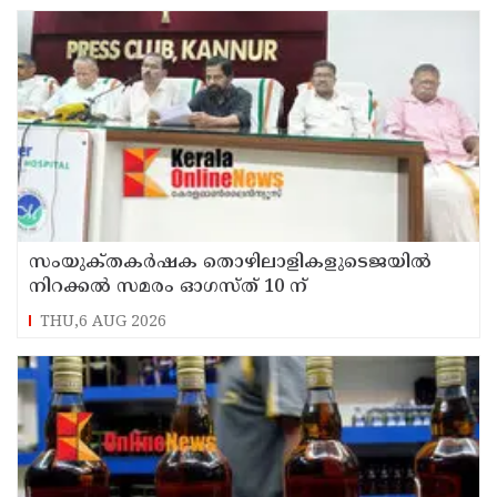
സംയുക്‌തകർഷക തൊഴിലാളികളുടെജയിൽ
നിറക്കൽ സമരം ഓഗസ്ത് 10 ന്
THU,6 AUG 2026