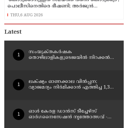
പൊലീസിനെതിരെ ഭീഷണി; അർജുൻ
ആയങ്കിക്കെതിരെ കേസെടുത്തു
THU,6 AUG 2026
Latest
സംയുക്‌തകർഷക
തൊഴിലാളികളുടെജയിൽ നിറക്കൽ
സമരം ഓഗസ്ത് 10 ന്
ലക്‌ഷ്യം ഓണക്കാല വിൽപ്പന;
വ്യാജമദ്യം നിർമിക്കാൻ എത്തിച്ച 1,350
ലിറ്റർ സ്പിരിറ്റ് പിടികൂടി; രണ്ട് പേർ
അറസ്റ്റിൽ
ഓൾ കേരള ഡാൻസ് ടീച്ചേഴ്സ്
ഓർഗനൈസേഷൻ നൃത്തോത്സവ് -
2026 എട്ടിന് കണ്ണൂരിൽ