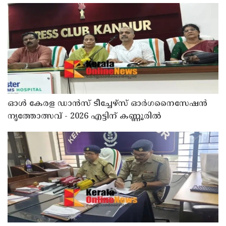
രണ്ട് പേർ അറസ്റ്റിൽ
ഓൾ കേരള ഡാൻസ് ടീച്ചേഴ്സ് ഓർഗനൈസേഷൻ
നൃത്തോത്സവ് - 2026 എട്ടിന് കണ്ണൂരിൽ