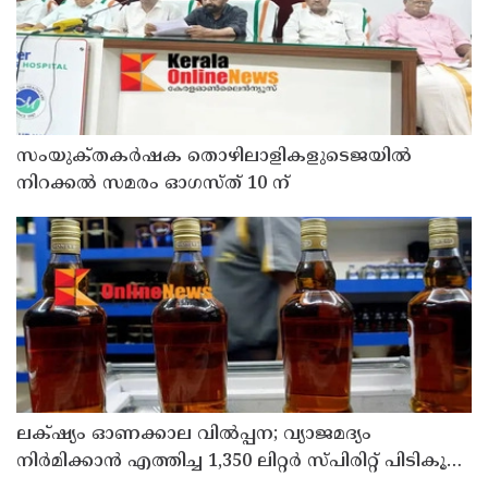
സംയുക്‌തകർഷക തൊഴിലാളികളുടെജയിൽ
നിറക്കൽ സമരം ഓഗസ്ത് 10 ന്
ലക്‌ഷ്യം ഓണക്കാല വിൽപ്പന; വ്യാജമദ്യം
നിർമിക്കാൻ എത്തിച്ച 1,350 ലിറ്റർ സ്പിരിറ്റ് പിടികൂടി;