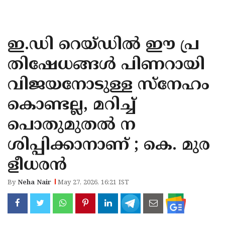
KOZHIKODE
WAYANAD
ഇ.ഡി റെയ്ഡിൽ ഈ പ്ര
KANNUR
തിഷേധങ്ങൾ പിണറായി
KASARAGOD
വിജയനോടുള്ള സ്നേഹം
കൊണ്ടല്ല, മറിച്ച്
പൊതുമുതൽ ന
ശിപ്പിക്കാനാണ് ; കെ. മുര
ളീധരൻ
By
Neha Nair
May 27, 2026, 16:21 IST