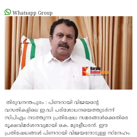
Whatsapp Group
തിരുവനന്തപുരം : പിണറായി വിജയന്റെ
വസതികളിലെ ഇ.ഡി പരിശോധനയെത്തുടർന്ന്
സിപിഎം നടത്തുന്ന പ്രതിഷേധ സമരങ്ങൾക്കെതിരെ
രൂക്ഷവിമർശനവുമായി കെ. മുരളീധരൻ. ഈ
പ്രതിഷേധങ്ങൾ പിണറായി വിജയനോടുള്ള സ്നേഹം