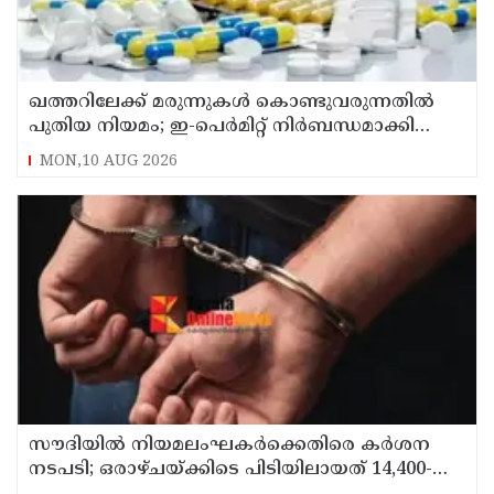
ഖത്തറിലേക്ക് മരുന്നുകള്‍ കൊണ്ടുവരുന്നതില്‍
പുതിയ നിയമം; ഇ-പെര്‍മിറ്റ് നിര്‍ബന്ധമാക്കി
മന്ത്രാലയം
MON,10 AUG 2026
സൗദിയില്‍ നിയമലംഘകര്‍ക്കെതിരെ കര്‍ശന
നടപടി; ഒരാഴ്ചയ്ക്കിടെ പിടിയിലായത് 14,400-