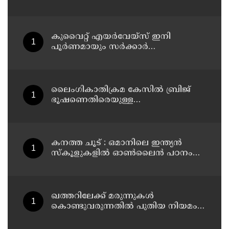
സ്റ്റാൻഡ് അണ്ടർപാസ് റോഡിലെ
തകർന്ന ഫുട്പാത്ത് സ്ലാബുകൾ
അറ്റകുറ്റപ്പണി നടത്തി
കുവൈറ്റ് എയര്‍വേയ്സ് ഇനി
പൂര്‍ണമായും സര്‍ക്കാര്‍
ഉടമസ്ഥതയില്‍
ലൈംഗികാതിക്രമ കേസിൽ ബ്രിജ്
ഭൂഷണെതിരെയുള്ള
ആരോപണങ്ങൾ വ്യാജം ; പിന്നിൽ
രാഷ്ട്രീയ ഗൂഢാലോചനയെന്ന്
ഡൽഹി കോടതി
കനത്ത ചൂട് : ഒമാനിലെ ഇന്ത്യന്‍
സ്‌കൂളുകളില്‍ ഓണ്‍ലൈന്‍ പഠനം
തുടരും
ഖത്തറിലേക്ക് മരുന്നുകള്‍
കൊണ്ടുവരുന്നതില്‍ പുതിയ നിയമം;
ഇ-പെര്‍മിറ്റ് നിര്‍ബന്ധമാക്കി
മന്ത്രാലയം