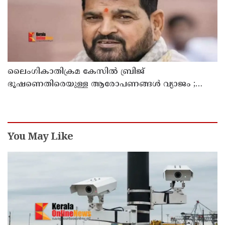
ലൈംഗികാതിക്രമ കേസിൽ ബ്രിജ്
ഭൂഷണെതിരെയുള്ള ആരോപണങ്ങൾ വ്യാജം ;
പിന്നിൽ രാഷ്ട്രീയ ഗൂഢാലോചനയെന്ന് ഡൽഹി
കോടതി
You May Like