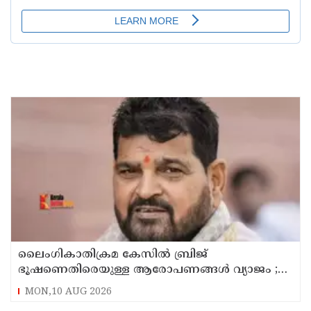
ലൈംഗികാതിക്രമ കേസിൽ ബ്രിജ്
ഭൂഷണെതിരെയുള്ള ആരോപണങ്ങൾ വ്യാജം ;
പിന്നിൽ രാഷ്ട്രീയ ഗൂഢാലോചനയെന്ന് ഡൽഹി
MON,10 AUG 2026
കോടതി