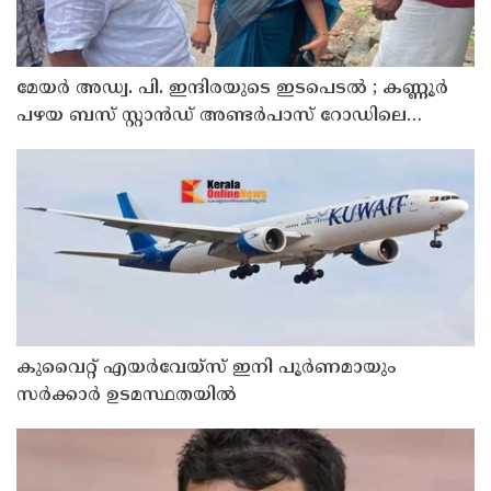
മേയർ അഡ്വ. പി. ഇന്ദിരയുടെ ഇടപെടൽ ; കണ്ണൂർ
പഴയ ബസ് സ്റ്റാൻഡ് അണ്ടർപാസ് റോഡിലെ
തകർന്ന ഫുട്പാത്ത് സ്ലാബുകൾ അറ്റകുറ്റപ്പണി
നടത്തി
കുവൈറ്റ് എയര്‍വേയ്സ് ഇനി പൂര്‍ണമായും
സര്‍ക്കാര്‍ ഉടമസ്ഥതയില്‍