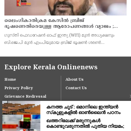
ലൈംഗികാതിക്രമ കേസിൽ ബ്രിജ്
ഭൂഷണെതിരെയുള്ള ആരോപണങ്ങൾ വ്യാജം ;
പിന്നിൽ രാഷ്ട്രീയ ഗൂഢാലോചനയെന്ന് ഡൽഹി
ഗുസ്തി ഫെഡറേഷൻ ഓഫ് ഇന്ത്യ (WFI) മുൻ അധ്യക്ഷനും
കോടതി
ബി.ജെ.പി മുൻ എം.പിയുമായ ബ്രിജ് ഭൂഷൺ ശരൺ
സിങ്ങിനെതിരെ വനിതാ ഗുസ്തി താരങ്ങൾ നൽകിയ
ലൈംഗികാതിക്രമ കേസിൽ ഡൽഹി കോടതിയുടെ ആശ്വാസവിധി.
Explore Kerala Onlinenews
Home
About Us
Privacy Policy
Contact Us
Grievance Redressal