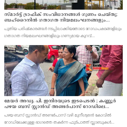
സ്മാര്‍ട്ട് ട്രാഫിക് സംവിധാനങ്ങള്‍ ഗുണം ചെയ്തു;
ബഹ്‌റൈനില്‍ ഗതാഗത നിയമലംഘനങ്ങളും
അപകടങ്ങളും കുറഞ്ഞു
പുതിയ പരിഷ്‌കാരങ്ങള്‍ നടപ്പിലാക്കിയതോടെ റോഡപകടങ്ങളിലും
ഗതാഗത നിയമലംഘനങ്ങളിലും ഗണ്യമായ കുറവ്
രേഖപ്പെടുത്തിയതായി ജനറല്‍ ഡയറക്ടറേറ്റ് ഓഫ് ട്രാഫിക്
ഡയറക്ടര്‍ ജനറല്‍ മേജര്‍ ജനറല്‍ ഷെയ്ഖ് അബ്ദുല്‍റഹ്‌മാന്‍
മേയർ അഡ്വ. പി. ഇന്ദിരയുടെ ഇടപെടൽ ; കണ്ണൂർ
പഴയ ബസ് സ്റ്റാൻഡ് അണ്ടർപാസ് റോഡിലെ
തകർന്ന ഫുട്പാത്ത് സ്ലാബുകൾ അറ്റകുറ്റപ്പണി
പഴയ ബസ് സ്റ്റാൻഡ് അണ്ടർപാസ് വഴി മുനീശ്വരൻ കോവിൽ
നടത്തി
റോഡിലേക്കുള്ള ഭാഗത്തെ തകർന്ന ഫുട്പാത്ത് സ്ലാബുകൾ