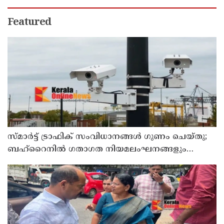
Featured
സ്മാര്‍ട്ട് ട്രാഫിക് സംവിധാനങ്ങള്‍ ഗുണം ചെയ്തു;
ബഹ്‌റൈനില്‍ ഗതാഗത നിയമലംഘനങ്ങളും
അപകടങ്ങളും കുറഞ്ഞു