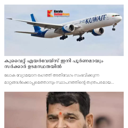
അറ്റകുറ്റപ്പണി നടത്തി ഗതാഗതയോഗ്യമാക്കി. മേയർ അഡ്വ. പി.
ഇന്ദിരയുടെ ഇടപെടലിനെ തുടർന്നാണ് പൊതുമരാമത്ത് വക
കുവൈറ്റ് എയര്‍വേയ്സ് ഇനി പൂര്‍ണമായും
സര്‍ക്കാര്‍ ഉടമസ്ഥതയില്‍
ലോക വ്യോമയാന രംഗത്ത് അതിവേഗം സംഭവിക്കുന്ന
മാറ്റങ്ങള്‍ക്കൊപ്പമെത്താനും സ്ഥാപനത്തിന്റെ തന്ത്രപരമായ
ആസൂത്രണവും കാര്യക്ഷമതയും വര്‍ദ്ധിപ്പിക്കാനും ഈ
മാറ്റത്തിലൂടെ സാധിക്കുമെന്ന് അദ്ദേഹം കൂട്ടിച്ചേര്‍ത്തു.