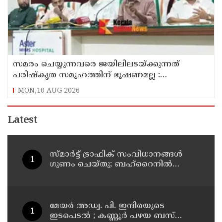
സമരം ചെയ്യുന്നവരെ ജയിലിലടയ്ക്കുന്നത്
പരിഷ്കൃത സമൂഹത്തിന് ഭൂഷണമല്ല :
അടിയന്തരമായി ആദിവാസികൾക്ക് ഭൂമി
MON,10 AUG 2026
നൽകണം : റസാഖ് പാലേരി
Latest
സ്മാര്‍ട്ട് ട്രാഫിക് സംവിധാനങ്ങള്‍
ഗുണം ചെയ്തു; ബഹ്‌റൈനില്‍
ഗതാഗത നിയമലംഘനങ്ങളും
അപകടങ്ങളും കുറഞ്ഞു
മേയർ അഡ്വ. പി. ഇന്ദിരയുടെ
ഇടപെടൽ ; കണ്ണൂർ പഴയ ബസ്