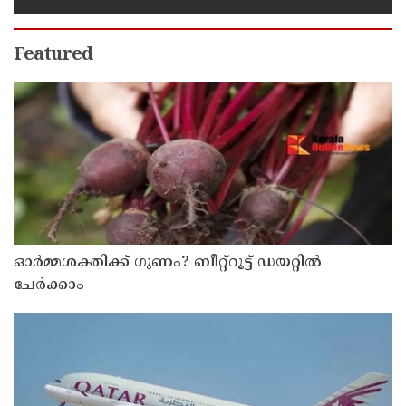
Featured
ഓർമ്മശക്തിക്ക് ഗുണം? ബീറ്റ്‌റൂട്ട് ഡയറ്റിൽ
ചേർക്കാം