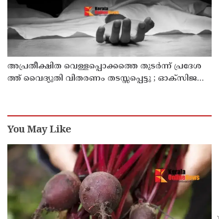
അ​പ്ര​തീ​ക്ഷി​ത വെ​ള്ള​പ്പൊ​ക്ക​ത്തെ തു​ട​ർ​ന്ന് പ്ര​ദേ​ശ​
ത്ത് വൈ​ദ്യു​തി വി​ത​ര​ണം ത​ട​സ്സ​പ്പെ​ട്ടു ; ഓക്സിജൻ
കോൺസെൻട്രേറ്റർ നിലച്ച് രോഗി മരിച്ചു
You May Like