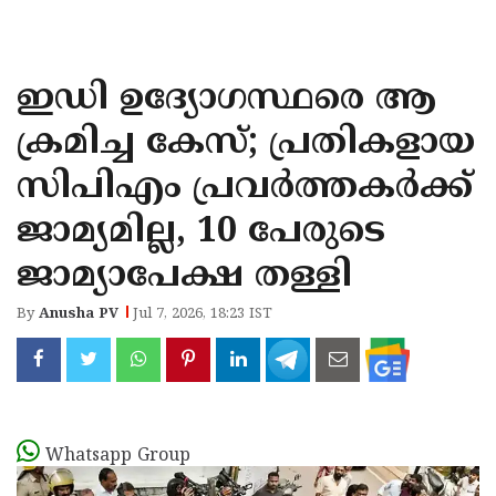
KOZHIKODE
WAYANAD
ഇഡി ഉദ‍്യോഗസ്ഥരെ ആ
KANNUR
ക്രമിച്ച കേസ്; പ്രതികളായ
KASARAGOD
സിപിഎം പ്രവർത്തകർക്ക്
ജാമ‍്യമില്ല, 10 പേരുടെ
ജാമ‍്യാപേക്ഷ തള്ളി
By
Anusha PV
Jul 7, 2026, 18:23 IST
Whatsapp Group