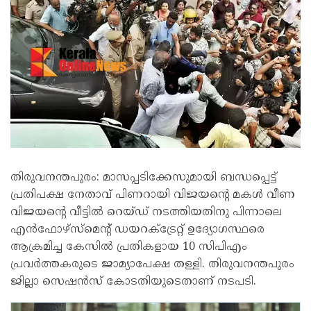
തിരുവനന്തപുരം: മാസപ്പടിക്കേസുമായി ബന്ധപ്പെട്ട്
പ്രതിപക്ഷ നേതാവ് പിണറായി വിജയന്‍റെ മകൾ വീണ
വിജ‍യന്‍റെ വീട്ടിൽ റെയ്ഡ് നടത്തിയതിനു പിന്നാലെ
എൻഫോഴ്സ്മെന്‍റ് ഡയറക്‌ട്രേറ്റ് ഉദ‍്യോഗസ്ഥരെ
ആക്രമിച്ച കേസിൽ പ്രതികളായ 10 സിപിഎം
പ്രവർത്തകരുടെ ജാമ‍്യാപേക്ഷ തള്ളി. തിരുവനന്തപുരം
ജില്ലാ സെഷൻസ് കോടതിയുടെതാണ് നടപടി.