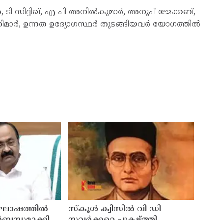
ി സിദ്ദിഖ്, എ പി അനിൽകുമാർ, അനൂപ് ജേക്കബ്,
ട്ടറിമാർ, ഉന്നത ഉദ്യോഗസ്ഥർ തുടങ്ങിയവർ യോഗത്തിൽ
നാഘോഷത്തില്‍
സ്‌കൂള്‍ ക്വിസില്‍ വി ഡി