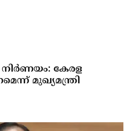
ശ നിർണയം: കേരള
െന്ന് മുഖ്യമന്ത്രി