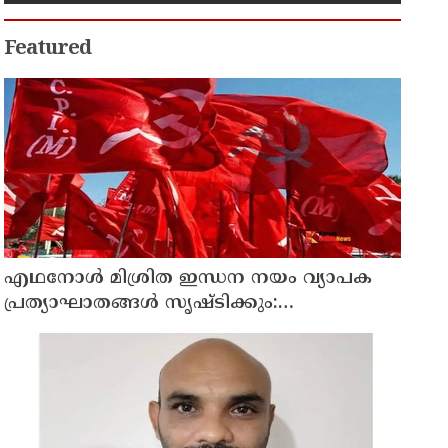
Featured
എഥനോള്‍ മിശ്രിത ഇന്ധന നയം വ്യാപക
പ്രത്യാഘാതങ്ങള്‍ സൃഷ്ടിക്കും:
പിന്‍വലിച്ചില്ലെങ്കില്‍ ജനകീയ
പ്രതിഷേധമെന്ന് സിപിഐഎം