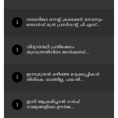
പ്രചരിപ്പിക്കുന്നതില്‍ മെറ്റ
കേന്ദ്രത്തോട് മാപ്പ് പറഞ്ഞു
ശബരിമല നെയ്യ് ക്രമക്കേട്: ദേവസ്വം
ബോര്‍ഡ് മുന്‍ പ്രസിഡന്റ് പി എസ്
പ്രശാന്തിനെ പ്രതിയാക്കും: ദേവസ്വം
വിജിലന്‍സ്
വിദ്യാര്‍ത്ഥി പ്രതിഷേധം
തുടരുന്നതിനിടെ ജാര്‍ഖണ്ഡ്
നിയമസഭാ പരിസരത്ത്
നിരോധനാജ്ഞ
ഇന്നുമുതല്‍ ഒഴിഞ്ഞ മദ്യക്കുപ്പികള്‍
തിരികെ വാങ്ങില്ല, പദ്ധതി
നിര്‍ത്തലാക്കിയെന്ന് നോട്ടീസ്
പ്രദര്‍ശിപ്പിക്കും
ഇനി ആക്രമിച്ചാല്‍ ഗള്‍ഫ്
രാജ്യങ്ങളിലെ ഊര്‍ജ
അടിസ്ഥാനസൗകര്യങ്ങളും
സൈനികതാവളങ്ങളും ലക്ഷ്യമിടും';