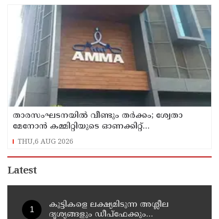
താരസംഘടനയില്‍ വീണ്ടും തര്‍ക്കം; ശ്വേതാ
മേനോന്‍ കമ്മിറ്റിയുടെ ഓണക്കിറ്റ്
വിതരണത്തിനെതിരെ ഒരുവിഭാഗം താരങ്ങള്‍
THU,6 AUG 2026
Latest
കുട്ടികളെ ലക്ഷ്യമിടുന്ന അശ്ലീല
ദൃശ്യങ്ങളും ഡീപ്ഫേക്കും