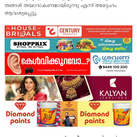
തങ്ങള്‍ തയാറാകണമായിരുന്നു എന്ന് അദ്ദേഹം
ആവശ്യപ്പെട്ടു.