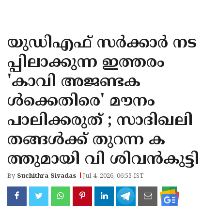
KOZHIKODE
WAYANAD
യുഡിഎഫ് സര്‍ക്കാര്‍ നട
KANNUR
പ്പിലാക്കുന്ന ഇത്തരം
KASARAGOD
'കാവി അജണ്ടക
ള്‍ക്കെതിരെ' മൗനം
പാലിക്കരുത് ; സാദിഖലി
തങ്ങള്‍ക്ക് തുറന്ന ക
ത്തുമായി വി ശിവന്‍കുട്ടി
By
Suchithra Sivadas
Jul 4, 2026, 06:53 IST