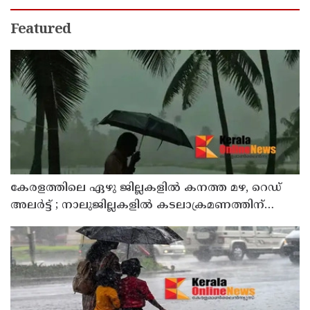
Featured
കേരളത്തിലെ ഏഴു ജില്ലകളിൽ കനത്ത മഴ, റെഡ്
അലർട്ട് ; നാലുജില്ലകളിൽ കടലാക്രമണത്തിന്
സാധ്യത