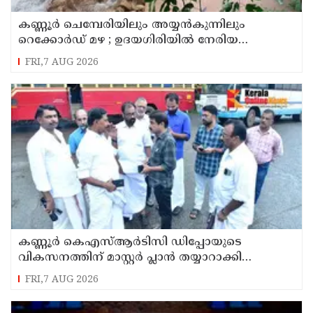
കണ്ണൂർ ചെമ്പേരിയിലും അയ്യൻകുന്നിലും
റെക്കോർഡ് മഴ ; ഉദയഗിരിയിൽ നേരിയ
ഉരുൾപൊട്ടൽ; 13 പേരെ ക്യാമ്പിലേക്ക് മാറ്റി
FRI,7 AUG 2026
കണ്ണൂർ കെഎസ്ആർടിസി ഡിപ്പോയുടെ
വികസനത്തിന് മാസ്റ്റർ പ്ലാൻ തയ്യാറാക്കി
സമർപ്പിക്കും : ടി ഒ മോഹനൻ എം എൽ എ
FRI,7 AUG 2026