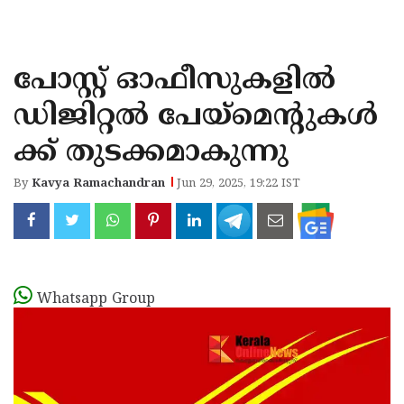
KOZHIKODE
WAYANAD
പോസ്റ്റ് ഓഫീസുകളിൽ
KANNUR
ഡിജിറ്റൽ പേയ്‌മെന്റുകൾ
KASARAGOD
ക്ക് തുടക്കമാകുന്നു
By
Kavya Ramachandran
Jun 29, 2025, 19:22 IST
Whatsapp Group