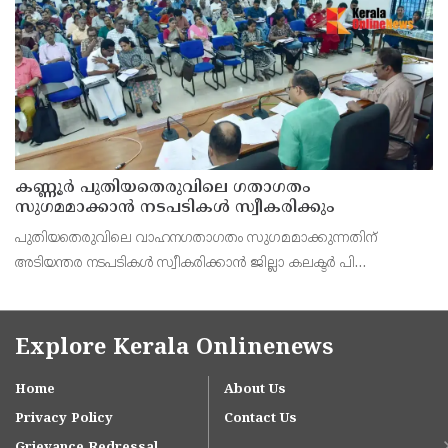
കെ. സോമപ്രസാദ്.
കണ്ണൂർ പുതിയതെരുവിലെ ഗതാഗതം
സുഗമമാക്കാന്‍ നടപടികള്‍ സ്വീകരിക്കും
പുതിയതെരുവിലെ വാഹനഗതാഗതം സുഗമമാക്കുന്നതിന്
അടിയന്തര നടപടികള്‍ സ്വീകരിക്കാന്‍ ജില്ലാ കലക്ടര്‍ പി
വിഷ്ണുരാജിന്റെ നേതൃത്വത്തില്‍ ചേര്‍ന്ന യോഗത്തില്‍ തീരുമാനം.
Explore Kerala Onlinenews
Home
About Us
Privacy Policy
Contact Us
Grievance Redressal