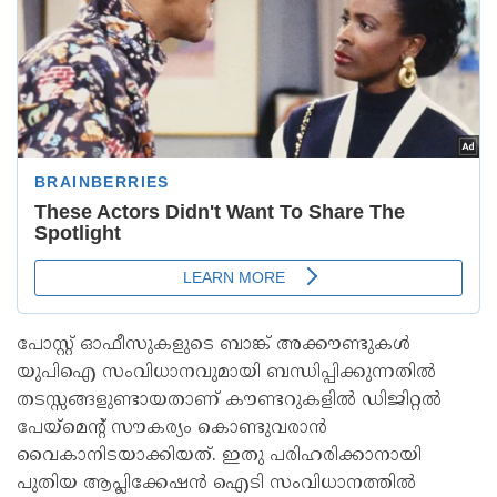
പോസ്റ്റ് ഓഫീസുകളുടെ ബാങ്ക് അക്കൗണ്ടുകൾ
യുപിഐ സംവിധാനവുമായി ബന്ധിപ്പിക്കുന്നതിൽ
തടസ്സങ്ങളുണ്ടായതാണ് കൗണ്ടറുകളിൽ ഡിജിറ്റൽ
പേയ്മെന്റ് സൗകര്യം കൊണ്ടുവരാൻ
വൈകാനിടയാക്കിയത്. ഇതു പരിഹരിക്കാനായി
പുതിയ ആപ്ലിക്കേഷൻ ഐടി സംവിധാനത്തിൽ