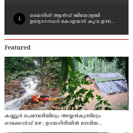
മൈനിങ് ആൻഡ്​ ജിയോളജി
ഉദ്യോഗസ്ഥർ കോളയാട് കൂവ ഉന്നതി
സന്ദർശിച്ചു
Featured
കണ്ണൂർ ചെമ്പേരിയിലും അയ്യൻകുന്നിലും
റെക്കോർഡ് മഴ ; ഉദയഗിരിയിൽ നേരിയ
ഉരുൾപൊട്ടൽ; 13 പേരെ ക്യാമ്പിലേക്ക് മാറ്റി