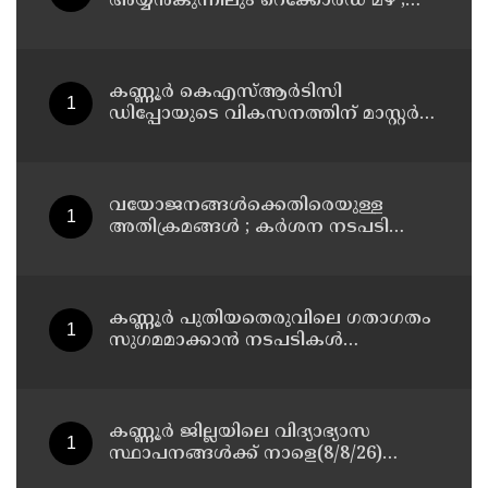
അയ്യൻകുന്നിലും റെക്കോർഡ് മഴ ;
ഉദയഗിരിയിൽ നേരിയ ഉരുൾപൊട്ടൽ;
13 പേരെ ക്യാമ്പിലേക്ക് മാറ്റി
കണ്ണൂർ കെഎസ്ആർടിസി
ഡിപ്പോയുടെ വികസനത്തിന് മാസ്റ്റർ
പ്ലാൻ തയ്യാറാക്കി സമർപ്പിക്കും : ടി ഒ
മോഹനൻ എം എൽ എ
വയോജനങ്ങൾക്കെതിരെയുള്ള
അതിക്രമങ്ങൾ ; കർശന നടപടി
സ്വീകരിക്കുമെന്ന് കമ്മീഷൻ
കണ്ണൂർ പുതിയതെരുവിലെ ഗതാഗതം
സുഗമമാക്കാന്‍ നടപടികള്‍
സ്വീകരിക്കും
കണ്ണൂർ ജില്ലയിലെ വിദ്യാഭ്യാസ
സ്ഥാപനങ്ങള്‍ക്ക് നാളെ(8/8/26)
അവധി പ്രഖ്യാപിച്ചു