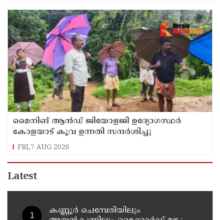
മൈനിങ് ആൻഡ്​ ജിയോളജി ഉദ്യോഗസ്ഥർ
കോളയാട് കൂവ ഉന്നതി സന്ദർശിച്ചു
FRI,7 AUG 2026
Latest
കണ്ണൂർ ചെമ്പേരിയിലും