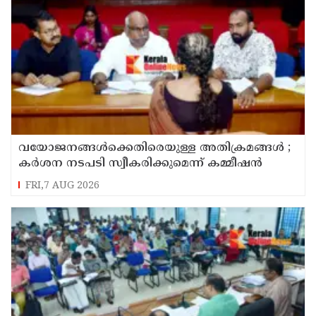
വയോജനങ്ങൾക്കെതിരെയുള്ള അതിക്രമങ്ങൾ ;
കർശന നടപടി സ്വീകരിക്കുമെന്ന് കമ്മീഷൻ
FRI,7 AUG 2026