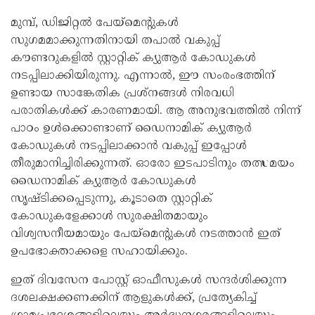
മുമ്പ്, ഡിജിറ്റൽ പേയ്‌മെന്റുകൾ
സുഗമമാക്കുന്നതിനായി തപാൽ വകുപ്പ്
കൗണ്ടറുകളിൽ സ്റ്റാറ്റിക് ക്യുആർ കോഡുകൾ
നടപ്പിലാക്കിയിരുന്നു. എന്നാൽ, ഈ സംരംഭത്തിന്
ഉണ്ടായ സാങ്കേതിക പ്രശ്‌നങ്ങൾ നിരവധി
പരാതികൾക്ക് കാരണമായി. ആ അനുഭവത്തിൽ നിന്ന്
പാഠം ഉൾക്കൊണ്ടാണ് ഡൈനാമിക് ക്യുആർ
കോഡുകൾ നടപ്പിലാക്കാൻ വകുപ്പ് ഇപ്പോൾ
തീരുമാനിച്ചിരിക്കുന്നത്. ഓരോ ഇടപാടിനും തത്സമയം
ഡൈനാമിക് ക്യുആർ കോഡുകൾ
സൃഷ്ടിക്കപ്പെടുന്നു, കൂടാതെ സ്റ്റാറ്റിക്
കോഡുകളേക്കാൾ സുരക്ഷിതമായും
വിശ്വസനീയമായും പേയ്‌മെന്റുകൾ നടത്താൻ ഇത്
ഉപഭോക്താക്കളെ സഹായിക്കും.
ഇത് ദിവസേന പോസ്റ്റ് ഓഫീസുകൾ സന്ദർശിക്കുന്ന
ദശലക്ഷക്കണക്കിന് ആളുകൾക്ക്, പ്രത്യേകിച്ച്