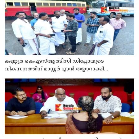
കണ്ണൂർ കെഎസ്ആർടിസി ഡിപ്പോയുടെ
വികസനത്തിന് മാസ്റ്റർ പ്ലാൻ തയ്യാറാക്കി
സമർപ്പിക്കും : ടി ഒ മോഹനൻ എം എൽ എ