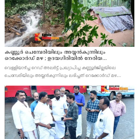
കണ്ണൂർ ചെമ്പേരിയിലും അയ്യൻകുന്നിലും
റെക്കോർഡ് മഴ ; ഉദയഗിരിയിൽ നേരിയ
ഉരുൾപൊട്ടൽ; 13 പേരെ ക്യാമ്പിലേക്ക് മാറ്റി
വെള്ളിയാഴ്ച്ച റെഡ് അലർട്ട് പ്രഖ്യാപിച്ച കണ്ണൂർജില്ലയിലെ
ചെമ്പേരിയിലും അയ്യൻകുന്നിലും ലഭിച്ചത് റെക്കോർഡ് മഴ.
രാവിലെ 8.30 മുതലുള്ള ഏഴ് മണിക്കൂറിൽ ചെമ്പേരിയിൽ ലഭിച്ച 96
മില്ലിമീറ്റർ മഴ ആ സമയം സംസ്ഥാനത്ത