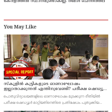
കേരളത്തില്‍ സ്ഥാനമുണ്ടാകില്ല: രമേശ് ചെന്നിത്തല
You May Like
സ്‌കൂളില്‍ കുട്ടികളുടെ ഓണാഘോഷം
ഇല്ലാതാക്കുന്നത് എന്തിനുവേണ്ടി? പരീക്ഷ ഷെഡ്യൂള്‍
മാറ്റിയത് തിരുത്തുമോ?
പൊതുവിദ്യാലയങ്ങളിലെ ഓണാഘോഷം മുടക്കുന്ന രീതിയില്‍
പരീക്ഷ ഷെഡ്യൂള്‍ മാറ്റിയതിനെതിരെ പ്രതിഷേധം. പുതുക്കിയ
ടൈംടേബിള്‍ പ്രകാരം ഓണാഘോഷത്തിനായി മാറ്റിവെച്ച ദിവസവും