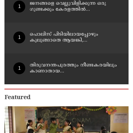
ജനങ്ങളെ വെല്ലുവിളിക്കുന്ന ഒരു
ഗുണ്ടക്കും കേരളത്തില്‍
സ്ഥാനമുണ്ടാകില്ല: രമേശ് ചെന്നിത്തല
പൊലിസ് പിടിയിലായപ്പോഴും
കുലുങ്ങാതെ ആയങ്കി,
ഒളിത്താവളങ്ങളില്‍ മാറി മാറി
താമസിച്ച് കണ്ണൂരിലെ ക്വട്ടേഷന്‍
നേതാവ്
തിരുവനന്തപുരത്തും നീണ്ടകരയിലും
കാണാതായ
മത്സ്യത്തൊഴിലാളികള്‍ക്കായി
തിരച്ചില്‍ പത്താം ദിവസത്തിലേക്ക്
Featured