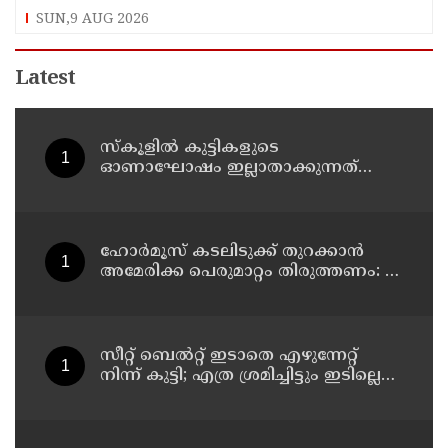
അനുസരിച്ച് ശിക്ഷ നല്‍കും':എഡിജിപി
SUN,9 AUG 2026
Latest
സ്‌കൂളില്‍ കുട്ടികളുടെ
ഓണാഘോഷം ഇല്ലാതാക്കുന്നത്
എന്തിനുവേണ്ടി? പരീക്ഷ ഷെഡ്യൂള്‍
മാറ്റിയത് തിരുത്തുമോ?
ഹോര്‍മൂസ് കടലിടുക്ക് തുറക്കാന്‍
അമേരിക്ക പെരുമാറ്റം തിരുത്തണം: 6
ആവശ്യങ്ങളുമായി ഇറാന്‍ ദേശീയ
സുരക്ഷാ കൗണ്‍സില്‍
സീറ്റ് ബെല്‍റ്റ് ഇടാതെ എഴുന്നേറ്റ്
നിന്ന് കുട്ടി; എത്ര ശ്രമിച്ചിട്ടും ഇടില്ലെന്ന്
വാശിപിടിച്ചതോടെ വിമാനം റദ്ദാക്കി