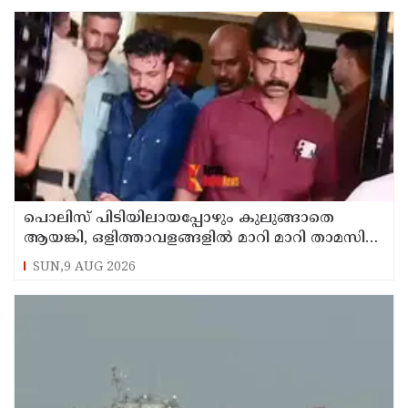
പൊലിസ് പിടിയിലായപ്പോഴും കുലുങ്ങാതെ
ആയങ്കി, ഒളിത്താവളങ്ങളില്‍ മാറി മാറി താമസിച്ച്
കണ്ണൂരിലെ ക്വട്ടേഷന്‍ നേതാവ്
SUN,9 AUG 2026