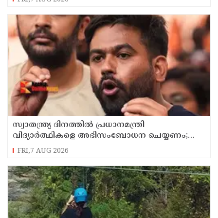
സ്വാതന്ത്ര്യ ദിനത്തില്‍ പ്രധാനമന്ത്രി
വിദ്യാര്‍ത്ഥികളെ അഭിസംബോധന ചെയ്യണം;
ആവശ്യവുമായി അഭിജീത് ദീപ്കെ
FRI,7 AUG 2026