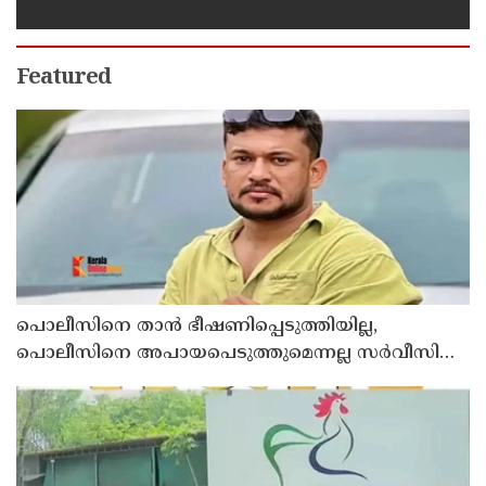
അ‍ർജുൻ ആയങ്കി ; വിരട്ടരുത്..
വളർന്ന പാർട്ടി വേറെയാണ് !
Featured
പൊലീസിനെ താന്‍ ഭീഷണിപ്പെടുത്തിയില്ല,
പൊലീസിനെ അപായപെടുത്തുമെന്നല്ല സര്‍വീസില്‍
തുടരാന്‍ അനുവദിക്കില്ലെന്നാണ് പറഞ്ഞത് ;
വിശദീകരണവുമായി അര്‍ജുന്‍ ആയങ്കി