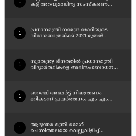
കട്ട് അറവുമാലിന്യ സംസ്‌കരണ
പ്ലാന്റിന് നല്‍കിയ സ്റ്റോപ്പ്
മെമ്മോയില്‍ ഗുരുതര വീഴ്ചയെന്ന്
ഹൈക്കോടതി
പ്രധാനമന്ത്രി നരേന്ദ്ര മോദിയുടെ
വിദേശയാത്രയ്ക്ക് 2021 മുതല്‍
ചെലവായത് 558കോടി രൂപ
സ്വാതന്ത്ര്യ ദിനത്തില്‍ പ്രധാനമന്ത്രി
വിദ്യാര്‍ത്ഥികളെ അഭിസംബോധന
ചെയ്യണം; ആവശ്യവുമായി അഭിജീത്
ദീപ്കെ
ഓറഞ്ച് അലേര്‍ട്ട് നിയന്ത്രണം
മറികടന്ന് പ്രവര്‍ത്തനം; എം എം
മണിയുടെ സഹോദരന്‍ നടത്തുന്ന
സിപ് ലൈന്‍ പൂട്ടിച്ച് അധികൃതര്‍
ആഭ്യന്തര മന്ത്രി രമേശ്
ചെന്നിത്തലയെ വെല്ലുവിളിച്ച്