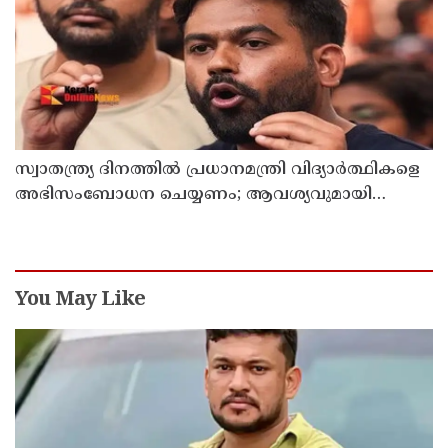
സ്വാതന്ത്ര്യ ദിനത്തില്‍ പ്രധാനമന്ത്രി വിദ്യാര്‍ത്ഥികളെ
അഭിസംബോധന ചെയ്യണം; ആവശ്യവുമായി
അഭിജീത് ദീപ്കെ
You May Like