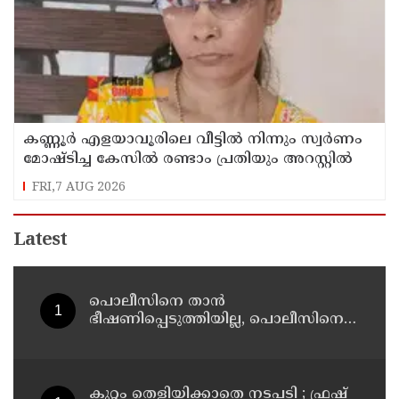
കണ്ണൂർ എളയാവൂരിലെ വീട്ടിൽ നിന്നും സ്വർണം
മോഷ്ടിച്ച കേസിൽ രണ്ടാം പ്രതിയും അറസ്റ്റിൽ
FRI,7 AUG 2026
Latest
പൊലീസിനെ താന്‍
ഭീഷണിപ്പെടുത്തിയില്ല, പൊലീസിനെ
അപായപെടുത്തുമെന്നല്ല സര്‍വീസില്‍
തുടരാന്‍ അനുവദിക്കില്ലെന്നാണ്
പറഞ്ഞത് ; വിശദീകരണവുമായി
അര്‍ജുന്‍ ആയങ്കി
കുറ്റം തെളിയിക്കാതെ നടപടി ; ഫ്രഷ്