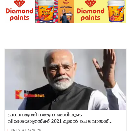
പ്രധാനമന്ത്രി നരേന്ദ്ര മോദിയുടെ
വിദേശയാത്രയ്ക്ക് 2021 മുതല്‍ ചെലവായത്
558കോടി രൂപ
FRI,7 AUG 2026