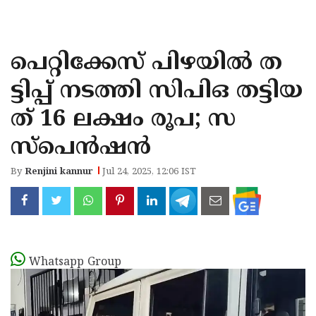
KOZHIKODE
WAYANAD
പെറ്റിക്കേസ് പിഴയില്‍ ത
KANNUR
ട്ടിപ്പ് നടത്തി സിപിഒ തട്ടിയ
KASARAGOD
ത് 16 ലക്ഷം രൂപ; സ
സ്‌പെന്‍ഷന്‍
By
Renjini kannur
Jul 24, 2025, 12:06 IST
Whatsapp Group