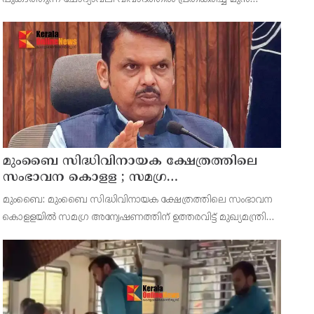
പുകഴ്ത്തുന്ന ചോദ്യാവലി വിവാദത്തിൽ
മന്ത്രിയും എംഎൽഎയുമായ പി എ മുഹമ്മദ് റിയാസ്.
മുഹമ്മദ് റിയാസ്
ചരിത്രത്തെ
മുംബൈ സിദ്ധിവിനായക ക്ഷേത്രത്തിലെ
സംഭാവന കൊളള ; സമഗ്ര
അന്വേഷണത്തിന് ഉത്തരവിട്ട് മുഖ്യമന്ത്രി
മുംബൈ: മുംബൈ സിദ്ധിവിനായക ക്ഷേത്രത്തിലെ സംഭാവന
ദേവേന്ദ്ര ഫഡ്‌നാവിസ്
കൊളളയിൽ സമഗ്ര അന്വേഷണത്തിന് ഉത്തരവിട്ട് മുഖ്യമന്ത്രി
ദേവേന്ദ്ര ഫഡ്‌നാവിസ്. കഴിഞ്ഞ അഞ്ച് വർഷത്തെ രേഖകൾ
പരിശോധിക്കാൻ നിർദേശം നൽകി. ക്ഷേത്രത്തിൽനിന്ന് പ്രത