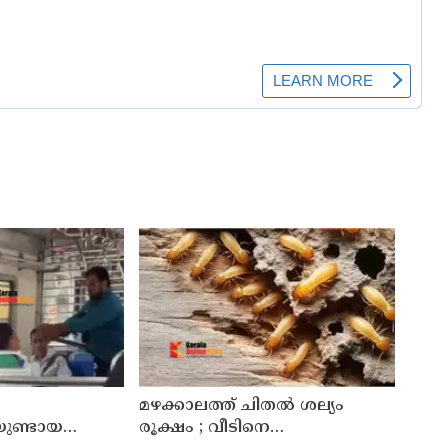
മഴക്കാലത്ത് ചിതൽ ശല്യം
ിയുണ്ടായ
രൂക്ഷം ; വീടിനെ