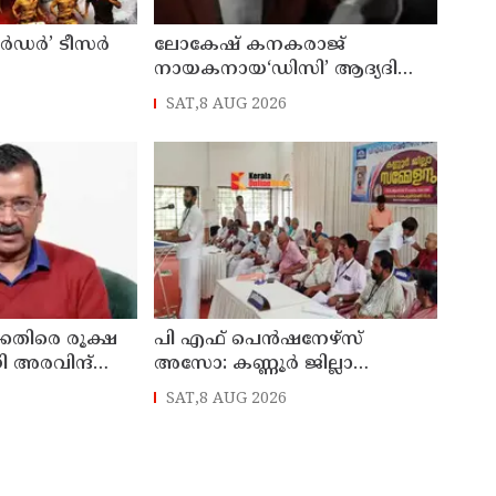
ർഡർ’ ടീസർ
ലോകേഷ് കനകരാജ്
നായകനായ‘ഡിസി’ ആദ്യദിനം
നേടിയത് കോടികൾ
SAT,8 AUG 2026
്കെതിരെ രൂക്ഷ
പി എഫ് പെൻഷനേഴ്സ്
 അരവിന്ദ്
അസോ: കണ്ണൂർ ജില്ലാ
സമ്മേളനം തുടങ്ങി
SAT,8 AUG 2026