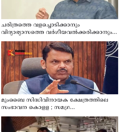
ചരിത്രത്തെ വളച്ചൊടിക്കാനും
വിദ്യാഭ്യാസത്തെ വർഗീയവൽക്കരിക്കാനും
മതനിരപേക്ഷ കേരളം അനുവദിക്കില്ല :
സ്‌കൂൾ ക്വിസിൽ വി ഡി സവർക്കറെ
പുകഴ്ത്തുന്ന ചോദ്യാവലി വിവാദത്തിൽ
മുഹമ്മദ് റിയാസ്
മുംബൈ സിദ്ധിവിനായക ക്ഷേത്രത്തിലെ
സംഭാവന കൊളള ; സമഗ്ര
അന്വേഷണത്തിന് ഉത്തരവിട്ട് മുഖ്യമന്ത്രി
ദേവേന്ദ്ര ഫഡ്‌നാവിസ്