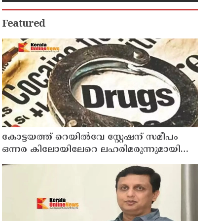
പൊലീസിൻറെ പങ്ക് നിസ്തുലവും
പ്രശംസനീയവുമാണ് ; ആഭ്യന്തര
മന്ത്രി രമേശ് ചെന്നിത്തല
Featured
കോട്ടയത്ത് റെയിൽവേ സ്റ്റേഷന് സമീപം
ഒന്നര കിലോയിലേറെ ലഹരിമരുന്നുമായി
രാജസ്ഥാൻ സ്വദേശി പിടിയിൽ