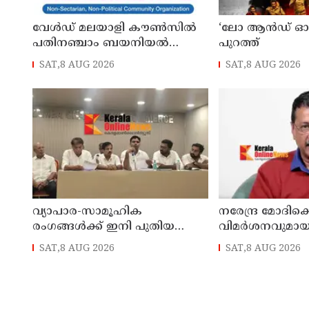
വേൾഡ് മലയാളി കൗൺസിൽ
‘ലോ ആൻഡ് ഓ
പതിനഞ്ചാം ബയനിയൽ
പുറത്ത്
ഗ്ലോബൽ കോൺഫറൻസ്
SAT,8 AUG 2026
SAT,8 AUG 2026
ഒരുക്കങ്ങൾ പൂർത്തിയായി
വ്യാപാര-സാമൂഹിക
നരേന്ദ്ര മോദിക
രംഗങ്ങൾക്ക് ഇനി പുതിയ
വിമർശനവുമായി
വേദി;തളിപ്പറമ്പ് ചേംബർ ഓഫ്
കെജ്‌രിവാൾ
SAT,8 AUG 2026
SAT,8 AUG 2026
കൊമേഴ്‌സിന്റെ ഓഫീസും
കോൺഫറൻസ് ഹാളും ഒരുങ്ങി