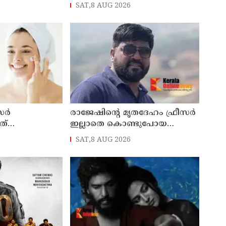
സ്ത്രീയെ
സംരക്ഷിക്കാൻ ഇക്കാര്യങ്ങൾ
SAT,8 AUG 2026
് അറസ്റ്റിൽ
ശ്രദ്ധിക്കാം
സർ
രാജേഷിന്റെ മൃതദേഹം ഫ്രീസർ
ത്
ഇല്ലാതെ കൊണ്ടുപോയ
ിവസവും
സംഭവം: പയ്യന്നൂർ
SAT,8 AUG 2026
നവർ
തഹസിൽദാറിനെ സസ്പെൻഡ്
 അറിയണം
ചെയ്യാൻ നിർദ്ദേശം