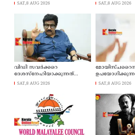
കൊളള ; സമഗ്ര
തർക്കത്തിനിടെ 
SAT,8 AUG 2026
SAT,8 AUG 2026
അന്വേഷണത്തിന് ഉത്തരവിട്ട്
മർദിച്ചു ; യുവാവ
മുഖ്യമന്ത്രി ദേവേന്ദ്ര
ഫഡ്‌നാവിസ്
വിഡി സവര്‍ക്കറെ
മോയിസ്ചറൈ
ദേശസ്‌നേഹിയാക്കുന്നത്
ഉപയോഗിക്കുന്ന
ആര്‍എസ്എസ് - ബിജെപി
നല്ലതാണോ? ദ
SAT,8 AUG 2026
SAT,8 AUG 2026
അജണ്ടയെന്ന് മുതിര്‍ന്ന മുസ്ലീം
ഉപയോഗിക്കുന്
ലീഗ് നേതാവ് എംകെ മുനീര്‍
ഇക്കാര്യങ്ങൾ