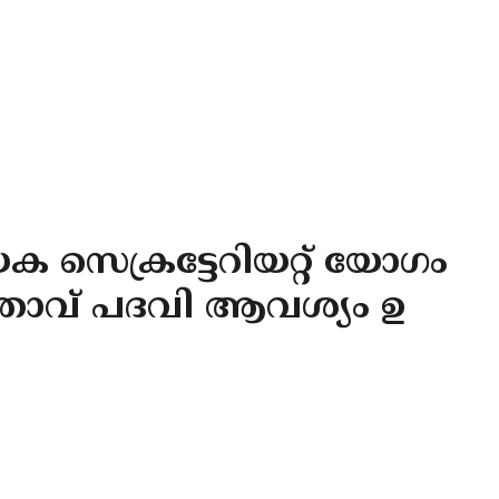
സെക്രട്ടേറിയറ്റ് യോഗം
നേതാവ് പദവി ആവശ്യം ഉ