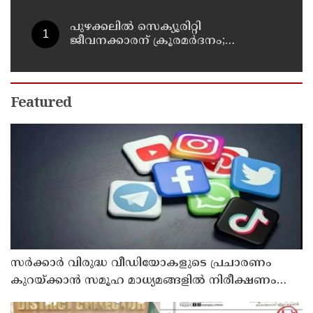
ആലപിക്കാന്‍
പുഴക്കലില്‍ സെക്യൂരിറ്റി
ജീവനക്കാരന് ക്രൂരമര്‍ദനം;
യുവാക്കള്‍ക്കായി അന്വേഷണം
തുടരുന്നു
Featured
സര്‍ക്കാര്‍ വിരുദ്ധ വീഡിയോകളുടെ പ്രചാരണം
കുറയ്ക്കാന്‍ സമൂഹ മാധ്യമങ്ങളില്‍ നിരീക്ഷണം
ശക്തമാക്കി കേന്ദ്രം