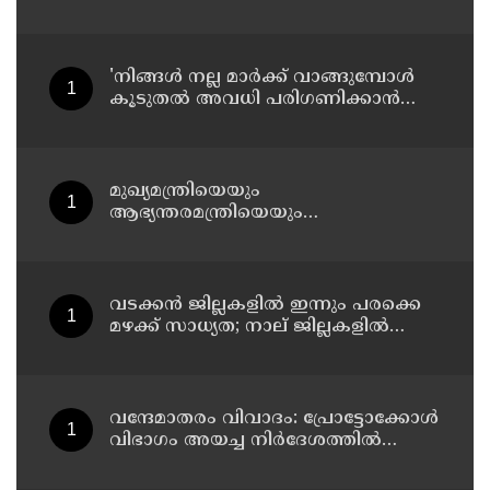
മാധ്യമങ്ങളില്‍ നിരീക്ഷണം
ശക്തമാക്കി കേന്ദ്രം
'നിങ്ങള്‍ നല്ല മാര്‍ക്ക് വാങ്ങുമ്പോള്‍
കൂടുതല്‍ അവധി പരിഗണിക്കാന്‍
പ്രചോദനമാകും'; കാസര്‍കോട്
കളക്ടറുടെ പോസ്റ്റ് വൈറല്‍
മുഖ്യമന്ത്രിയെയും
ആഭ്യന്തരമന്ത്രിയെയും
പരിഹസിച്ചവരെ പിടികൂടാനായത്
വലിയ നേട്ടം; കണ്ണൂര്‍ ഡിസിസി
പ്രസിഡന്റ്
വടക്കന്‍ ജില്ലകളില്‍ ഇന്നും പരക്കെ
മഴക്ക് സാധ്യത; നാല് ജില്ലകളില്‍
യെല്ലോ അലര്‍ട്ട്
വന്ദേമാതരം വിവാദം: പ്രോട്ടോക്കോള്‍
വിഭാഗം അയച്ച നിര്‍ദേശത്തില്‍
വന്ദേമാതരത്തെ കുറിച്ച് പരാമര്‍ശമില്ല;
നിര്‍ദേശം ദേശീയ ഗാനം