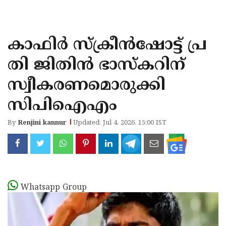
KOZHIKODE
WAYANAD
കാഫിര്‍ സ്‌ക്രീന്‍ഷോട്ട് പ്ര
KANNUR
തി ജിതിന്‍ ഭാസ്‌കറിന്
KASARAGOD
സ്വീകരണമൊരുക്കി
സിപിഐഎം
By
Renjini kannur
Updated: Jul 4, 2026, 15:00 IST
Whatsapp Group