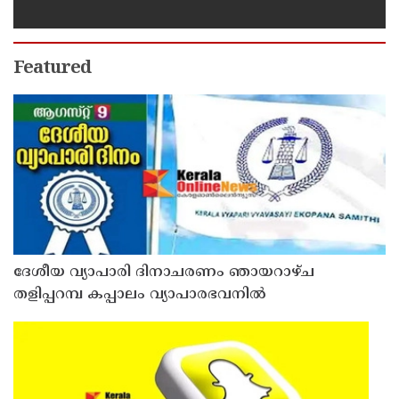
പരിശീലകൻ രാജേഷിൻ്റെ
മൃതദേഹത്തോട് അനാദരവ് :
റിപ്പോർട്ട് ലഭിച്ചാലുടൻ നടപടിയെന്ന്
കളക്ടർ
Featured
ദേശീയ വ്യാപാരി ദിനാചരണം ഞായറാഴ്ച
തളിപ്പറമ്പ കപ്പാലം വ്യാപാരഭവനിൽ