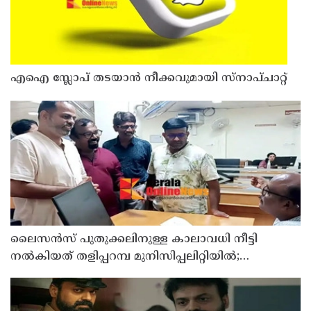
എഐ സ്ലോപ് തടയാൻ നീക്കവുമായി സ്നാപ്ചാറ്റ്
ലൈസൻസ് പുതുക്കലിനുള്ള കാലാവധി നീട്ടി
നൽകിയത് തളിപ്പറമ്പ മുനിസിപ്പലിറ്റിയിൽ;
പ്രാവർത്തികമാകാത്തതിൽ പ്രതിഷേധിച്ച് വ്യാപാരി
വ്യവസായി സമിതി മുനിസിപ്പൽ കമ്മിറ്റി