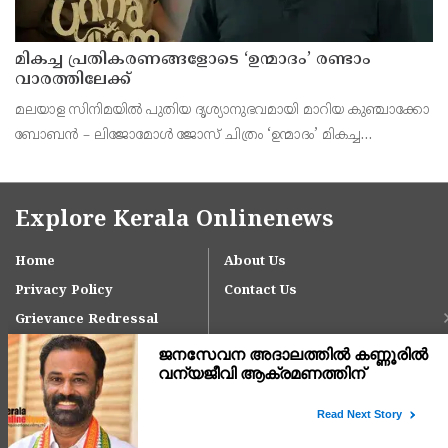
മികച്ച പ്രതികരണങ്ങളോടെ ‘ഉന്മാദം’ രണ്ടാം
വാരത്തിലേക്ക്
മലയാള സിനിമയിൽ പുതിയ ദൃശ്യാനുഭവമായി മാറിയ കുഞ്ചാക്കോ
ബോബൻ – ലിജോമോൾ ജോസ് ചിത്രം ‘ഉന്മാദം’ മികച്ച
പ്രേക്ഷകാഭിപ്രായങ്ങളോടെ തിയറ്ററുകളിൽ വിജയകരമായ രണ്ടാം
വാരത്തിലേക്ക് പ്രവേശിക്കുന്നു.
Explore Kerala Onlinenews
Home
About Us
Privacy Policy
Contact Us
Grievance Redressal