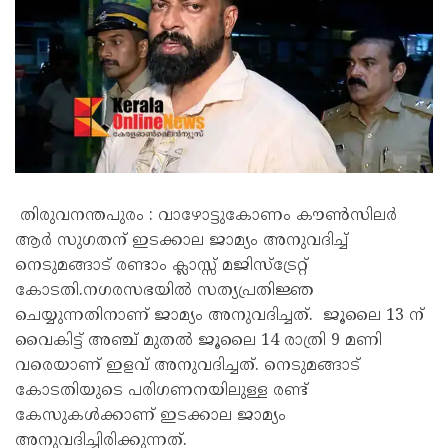
തിരുവനന്തപുരം : വാഴോട്ടുകോണം കൗൺസിലർ
ആർ സുഗതന് ഇടക്കാല ജാമ്യം അനുവദിച്ച്
നെടുമങ്ങാട് രണ്ടാം ക്ലാസ്സ് മജിസ്ട്രേറ്റ്
കോടതി.നഗരസഭയിൽ സത്യപ്രതിജ്ഞ
ചെയ്യുന്നതിനാണ് ജാമ്യം അനുവദിച്ചത്. ജൂലൈ 13 ന്
വൈകിട്ട് അഞ്ച് മുതല്‍ ജൂലൈ 14 രാത്രി 9 മണി
വരെയാണ് ഇളവ് അനുവദിച്ചത്. നെടുമങ്ങാട്
കോടതിയുടെ പരിഗണനയിലുള്ള രണ്ട്
കേസുകൾക്കാണ് ഇടക്കാല ജാമ്യം
അനുവദിച്ചിരിക്കുന്നത്.