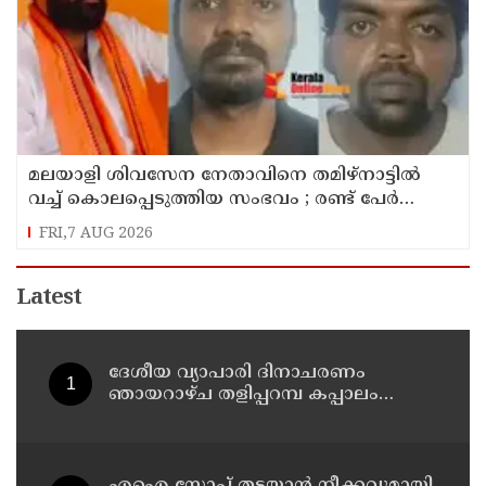
മലയാളി ശിവസേന നേതാവിനെ തമിഴ്നാട്ടിൽ
വച്ച് കൊലപ്പെടുത്തിയ സംഭവം ; രണ്ട് പേർ
പിടിയിൽ
FRI,7 AUG 2026
Latest
ദേശീയ വ്യാപാരി ദിനാചരണം
ഞായറാഴ്ച തളിപ്പറമ്പ കപ്പാലം
വ്യാപാരഭവനിൽ
എഐ സ്ലോപ് തടയാൻ നീക്കവുമായി