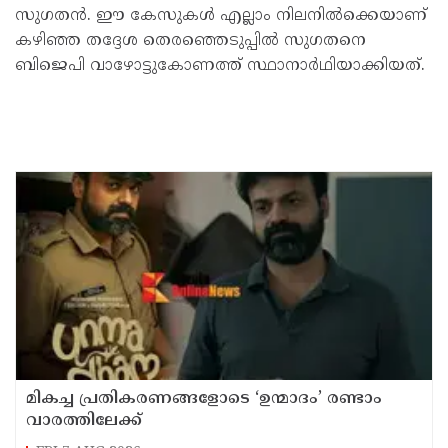
സുഗതൻ. ഈ കേസുകൾ എല്ലാം നിലനിൽക്കെയാണ്
കഴിഞ്ഞ തദ്ദേശ തെരഞ്ഞെടുപ്പിൽ സുഗതനെ
ബിജെപി വാഴോട്ടുകോണത്ത് സ്ഥാനാർഥിയാക്കിയത്.
മികച്ച പ്രതികരണങ്ങളോടെ ‘ഉന്മാദം’ രണ്ടാം
വാരത്തിലേക്ക്