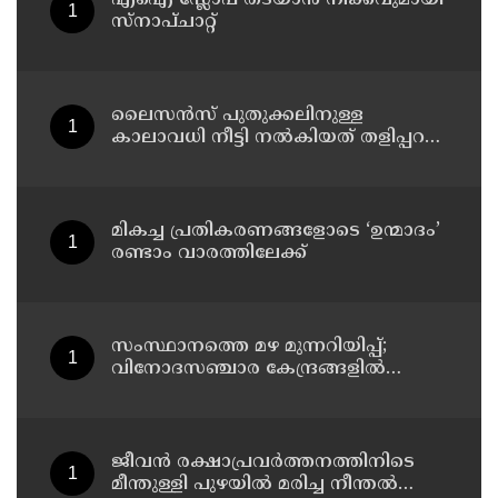
സ്നാപ്ചാറ്റ്
ലൈസൻസ് പുതുക്കലിനുള്ള
കാലാവധി നീട്ടി നൽകിയത് തളിപ്പറമ്പ
മുനിസിപ്പലിറ്റിയിൽ;
പ്രാവർത്തികമാകാത്തതിൽ
പ്രതിഷേധിച്ച് വ്യാപാരി വ്യവസായി
സമിതി മുനിസിപ്പൽ കമ്മിറ്റി
മികച്ച പ്രതികരണങ്ങളോടെ ‘ഉന്മാദം’
രണ്ടാം വാരത്തിലേക്ക്
സംസ്ഥാനത്തെ മഴ മുന്നറിയിപ്പ്;
വിനോദസഞ്ചാര കേന്ദ്രങ്ങളില്‍
നിയന്ത്രണം; തുറമുഖങ്ങളില്‍
ജാഗ്രതാ നിര്‍ദേശം
ജീവൻ രക്ഷാപ്രവർത്തനത്തിനിടെ
മീന്തുള്ളി പുഴയിൽ മരിച്ച നീന്തൽ