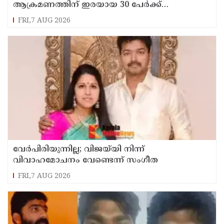
ആക്രമണത്തിന് ഇരയായ 30 പേർക്ക്
സഹായധനം അനുവദിച്ചു
FRI,7 AUG 2026
വേർപിരിയുന്നില്ല; വിജയ്‍യി നിന്ന്
വിവാഹമോചനം വേണ്ടെന്ന് സംഗീത
FRI,7 AUG 2026