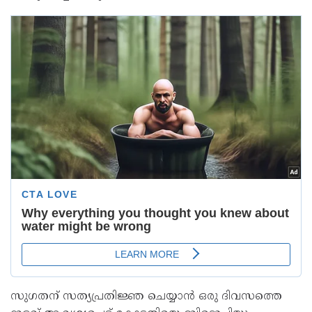
സുഗതന് സത്യപ്രതിജ്ഞ ചെയ്യാൻ ഒരു ദിവസത്തെ