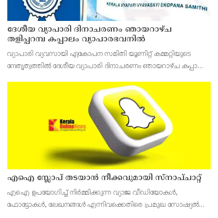
ദേശീയ വ്യാപാരി ദിനാചരണം ഞായറാഴ്ച
തളിപ്പറമ്പ കപ്പാലം വ്യാപാരഭവനിൽ
വ്യാപാരി വ്യവസായി ഏകോപന സമിതി യൂണിറ്റ് കമ്മറ്റിയുടെ
നേതൃത്വത്തിൽ ദേശീയ വ്യാപാരി ദിനാചരണം ഞായറാഴ്ച കപ്പാലം
വ്യാപാരഭവനിൽ നടക്കും.രാവിലെ ഒമ്പത് മണിക്ക്
പതാകയുയർത്തും.
എഐ സ്ലോപ് തടയാൻ നീക്കവുമായി സ്നാപ്ചാറ്റ്
എഐ ഉപയോഗിച്ച് നിർമ്മിക്കുന്ന വ്യാജ വീഡിയോകൾ,
ഫോട്ടോകൾ, ലേഖനങ്ങൾ എന്നിവക്കെതിരെ പ്രമുഖ സോഷ്യൽ
മീഡിയ പ്ലാറ്റ്‌ഫോമുകൾ കർശന നടപടികളെടുക്കുകയാണ്.