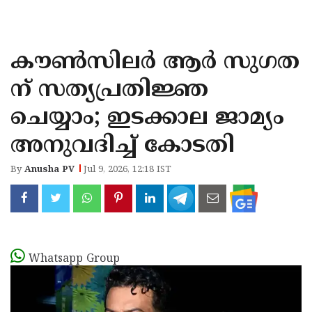
KOZHIKODE
WAYANAD
കൗൺസിലർ ആർ സുഗത
KANNUR
ന് സത്യപ്രതിജ്ഞ
KASARAGOD
ചെയ്യാം; ഇടക്കാല ജാമ്യം
അനുവദിച്ച് കോടതി
By
Anusha PV
Jul 9, 2026, 12:18 IST
Whatsapp Group