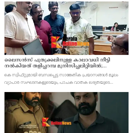
സ്നാപ്ചാറ്റ്, യൂട്യൂബ്, ലിങ്ക്ഡ്ഇൻ, സബ്‌സ്റ്റാക്ക് തുടങ്ങി
ലൈസൻസ് പുതുക്കലിനുള്ള കാലാവധി നീട്ടി
നൽകിയത് തളിപ്പറമ്പ മുനിസിപ്പലിറ്റിയിൽ;
പ്രാവർത്തികമാകാത്തതിൽ പ്രതിഷേധിച്ച് വ്യാപാരി
കെ സ്വിഫ്റ്റുമായി ബന്ധപ്പെട്ട സാങ്കേതിക പ്രയാസങ്ങൾ മൂലം
വ്യവസായി സമിതി മുനിസിപ്പൽ കമ്മിറ്റി
വ്യാപാര സംഘടനകളുടെയും, പാചക വാതക ലഭ്യതയുടെ
അഭാവത്തിൽ അടച്ചിടേണ്ടി വന്നതുമായി ബന്ധപ്പെട്ട് ഹോട്ടൽ
ആൻഡ് റെസ്റ്റോറന്റ് അസോസിയേഷൻകാരുടെയും, മലിനീകര