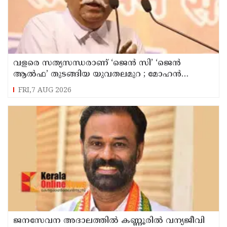
വളരെ സത്യസന്ധരാണ് ‘ജെൻ സി’ ‘ജെൻ
ആൽഫ’ തുടങ്ങിയ യുവതലമുറ ; മോഹൻ
ഭാഗവത്
FRI,7 AUG 2026
ജനസേവന അദാലത്തിൽ കണ്ണൂരിൽ വന്യജീവി