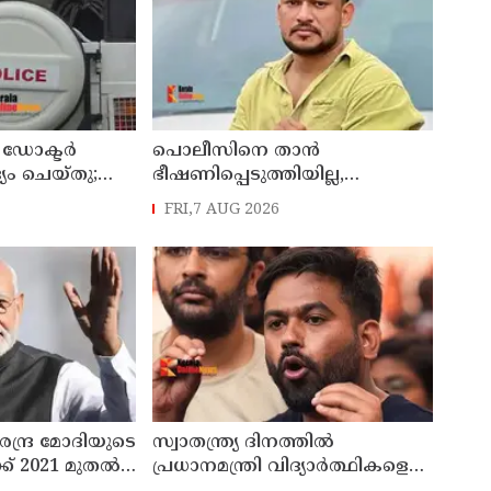
ഡോക്ടര്‍
പൊലീസിനെ താന്‍
്യം ചെയ്തു;
ഭീഷണിപ്പെടുത്തിയില്ല,
തിരെ
പൊലീസിനെ
FRI,7 AUG 2026
ൊലീസ്
അപായപെടുത്തുമെന്നല്ല
സര്‍വീസില്‍ തുടരാന്‍
അനുവദിക്കില്ലെന്നാണ്
പറഞ്ഞത് ;
വിശദീകരണവുമായി അര്‍ജുന്‍
ആയങ്കി
രേന്ദ്ര മോദിയുടെ
സ്വാതന്ത്ര്യ ദിനത്തില്‍
് 2021 മുതല്‍
പ്രധാനമന്ത്രി വിദ്യാര്‍ത്ഥികളെ
8കോടി രൂപ
അഭിസംബോധന ചെയ്യണം;