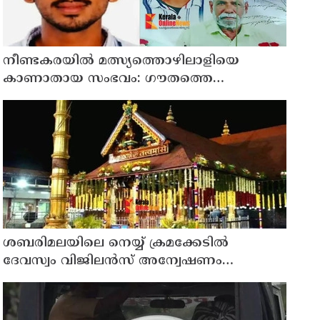
നീണ്ടകരയില്‍ മത്സ്യത്തൊഴിലാളിയെ
കാണാതായ സംഭവം: ഗൗതത്തെ
കാണാതായിട്ട് എട്ടാം ദിവസം
ശബരിമലയിലെ നെയ്യ് ക്രമക്കേടില്‍
ദേവസ്വം വിജിലന്‍സ് അന്വേഷണം
നടക്കവേ തിരുവിതാംകൂര്‍ ദേവസ്വം
ബോര്‍ഡ് യോഗം ഇന്ന്