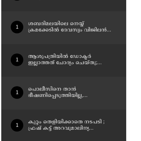
സംഭവം: ഗൗതത്തെ കാണാതായിട്ട്
എട്ടാം ദിവസം
ശബരിമലയിലെ നെയ്യ്
ക്രമക്കേടില്‍ ദേവസ്വം വിജിലന്‍സ്
അന്വേഷണം നടക്കവേ
തിരുവിതാംകൂര്‍ ദേവസ്വം ബോര്‍ഡ്
യോഗം ഇന്ന്
ആശുപത്രിയില്‍ ഡോക്ടര്‍
ഇല്ലാത്തത് ചോദ്യം ചെയ്തു;
നാട്ടുകാര്‍ക്കെതിരെ കേസെടുത്ത്
പൊലീസ്
പൊലീസിനെ താന്‍
ഭീഷണിപ്പെടുത്തിയില്ല,
പൊലീസിനെ
അപായപെടുത്തുമെന്നല്ല
സര്‍വീസില്‍ തുടരാന്‍
അനുവദിക്കില്ലെന്നാണ് പറഞ്ഞത് ;
കുറ്റം തെളിയിക്കാതെ നടപടി ;
വിശദീകരണവുമായി അര്‍ജുന്‍
ഫ്രഷ് കട്ട് അറവുമാലിന്യ
ആയങ്കി
സംസ്‌കരണ പ്ലാന്റിന് നല്‍കിയ