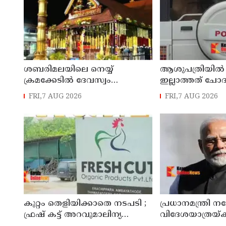
ശബരിമലയിലെ നെയ്യ്
ആശുപത്രിയില്‍ 
ക്രമക്കേടില്‍ ദേവസ്വം
ഇല്ലാത്തത് ചോദ
വിജിലന്‍സ് അന്വേഷണം
നാട്ടുകാര്‍ക്കെ
FRI,7 AUG 2026
FRI,7 AUG 2026
നടക്കവേ തിരുവിതാംകൂര്‍
കേസെടുത്ത് പ
ദേവസ്വം ബോര്‍ഡ് യോഗം ഇന്ന്
കുറ്റം തെളിയിക്കാതെ നടപടി ;
പ്രധാനമന്ത്രി ന
ഫ്രഷ് കട്ട് അറവുമാലിന്യ
വിദേശയാത്രയ്ക്ക
സംസ്‌കരണ പ്ലാന്റിന് നല്‍കിയ
ചെലവായത് 55