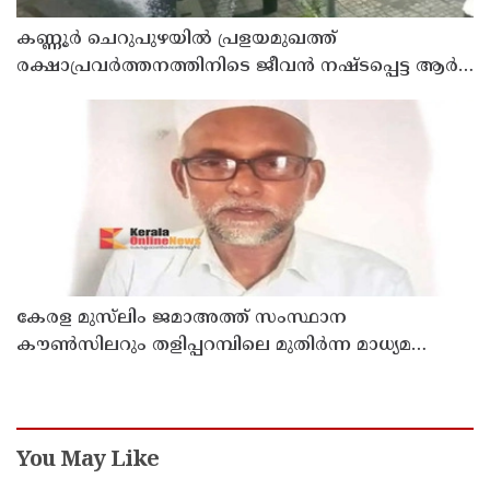
കണ്ണൂർ ചെറുപുഴയിൽ പ്രളയമുഖത്ത്
രക്ഷാപ്രവർത്തനത്തിനിടെ ജീവൻ നഷ്ടപ്പെട്ട ആർ.
രാജേഷിൻ്റെ ഭൗതിക ശരീരത്തോട് അനാദരവ്
കാണിച്ചതായി ആരോപണം
കേരള മുസ്‌ലിം ജമാഅത്ത് സംസ്ഥാന
കൗൺസിലറും തളിപ്പറമ്പിലെ മുതിർന്ന മാധ്യമ
പ്രവർത്തകനുമായ ബി എ അലി മൊഗ്രാൽ
നിര്യാതനായി
You May Like