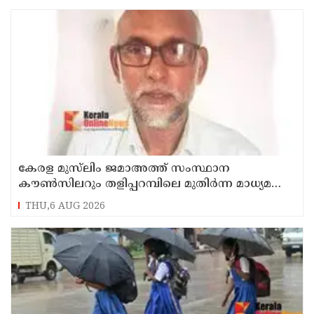
കേരള മുസ്‌ലിം ജമാഅത്ത് സംസ്ഥാന
കൗൺസിലറും തളിപ്പറമ്പിലെ മുതിർന്ന മാധ്യമ
പ്രവർത്തകനുമായ ബി എ അലി മൊഗ്രാൽ
THU,6 AUG 2026
നിര്യാതനായി