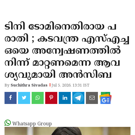
KOZHIKODE
WAYANAD
ടിനി ടോമിനെതിരായ പ
KANNUR
രാതി ; കടവന്ത്ര എസ്എച്ച
KASARAGOD
ഒയെ അന്വേഷണത്തില്‍
നിന്ന് മാറ്റണമെന്ന ആവ
ശ്യവുമായി അന്‍സിബ
By
Suchithra Sivadas
Jul 5, 2026, 13:31 IST
Whatsapp Group