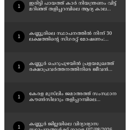
ഇരിട്ടി പായത്ത് കാർ നിയന്ത്രണം വിട്ട്
മറിഞ്ഞ് തളിപ്പറമ്പിലെ ആദ്യ കാല
കോണ്‍ഗ്രസ് നേതാവ് മരിച്ചു
കണ്ണൂരിലെ സ്ഥാപനത്തിൽ നിന്ന് 30
ലക്ഷത്തിന്റെ സിഗരറ്റ് മോഷണം:
തമിഴ്‌നാട് സ്വദേശിയായ
സെയിൽസ്മാൻ തെങ്കാശിയിൽ
പിടിയിൽ
കണ്ണൂർ ചെറുപുഴയിൽ പ്രളയമുഖത്ത്
രക്ഷാപ്രവർത്തനത്തിനിടെ ജീവൻ
നഷ്ടപ്പെട്ട ആർ. രാജേഷിൻ്റെ ഭൗതിക
ശരീരത്തോട് അനാദരവ്
കാണിച്ചതായി ആരോപണം
കേരള മുസ്‌ലിം ജമാഅത്ത് സംസ്ഥാന
കൗൺസിലറും തളിപ്പറമ്പിലെ
മുതിർന്ന മാധ്യമ പ്രവർത്തകനുമായ
ബി എ അലി മൊഗ്രാൽ നിര്യാതനായി
കണ്ണൂർ ജില്ലയിലെ വിദ്യാഭ്യാസ
സ്ഥാപനങ്ങള്‍ക്ക് നാളെ (07/08/2026),