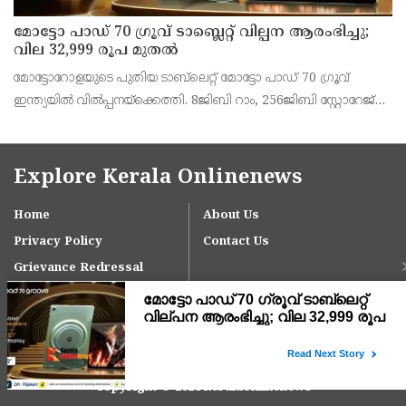
മോട്ടോ പാഡ് 70 ഗ്രൂവ് ടാബ്ലെറ്റ് വില്പന ആരംഭിച്ചു;
വില 32,999 രൂപ മുതൽ
മോട്ടോറോളയുടെ പുതിയ ടാബ്‌ലെറ്റ് മോട്ടോ പാഡ് 70 ഗ്രൂവ്
ഇന്ത്യയിൽ വിൽപ്പനയ്‌ക്കെത്തി. 8ജിബി റാം, 256ജിബി സ്റ്റോറേജ്
പതിപ്പിന് 36,999 രൂപയാണ് ലോഞ്ച് വില. ബാങ്ക് ഓഫറുകൾ
ഉൾപ്പെടെ 32,999 രൂപയാണ് ഫലപ്രദമായ
Explore Kerala Onlinenews
Home
About Us
Privacy Policy
Contact Us
Grievance Redressal
Copyright © 2024 keralaonlinenews