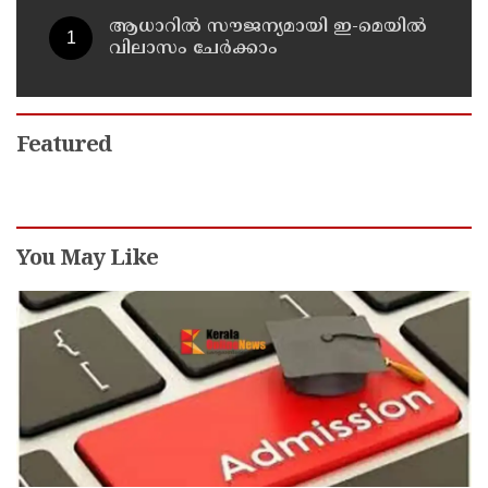
ആധാറിൽ സൗജന്യമായി ഇ-മെയിൽ
വിലാസം ചേർക്കാം
Featured
You May Like