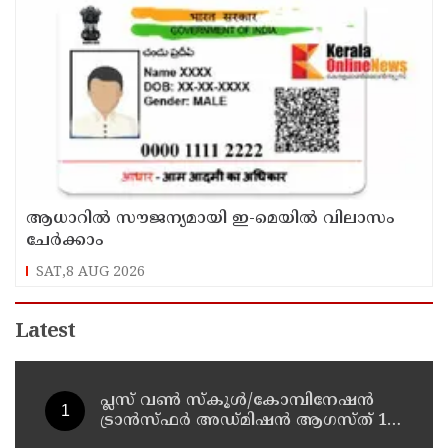
ആധാറിൽ സൗജന്യമായി ഇ-മെയിൽ വിലാസം
ചേർക്കാം
SAT,8 AUG 2026
Latest
പ്ലസ് വൺ സ്‌കൂൾ/കോമ്പിനേഷൻ
ട്രാൻസ്ഫർ അഡ്മിഷൻ ആഗസ്ത് 10,
11 തീയതികളിൽ