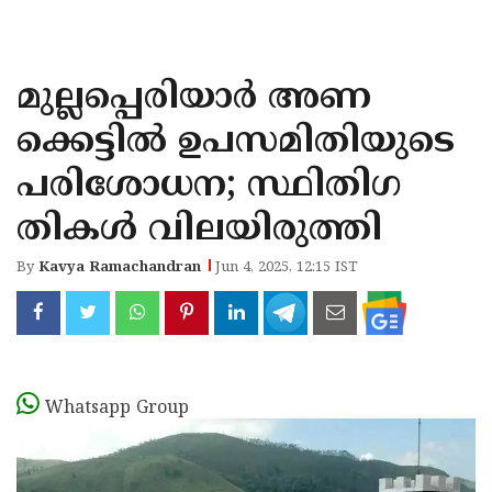
KOZHIKODE
WAYANAD
മുല്ലപ്പെരിയാർ അണ
KANNUR
ക്കെട്ടിൽ ഉപസമിതിയുടെ
KASARAGOD
പരിശോധന; സ്ഥിതിഗ
തികൾ വിലയിരുത്തി
By
Kavya Ramachandran
Jun 4, 2025, 12:15 IST
Whatsapp Group