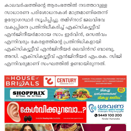
കാലവർഷത്തിൻ്റെ ആരംഭത്തിൽ നടത്താറുള്ള
സാധാരണ പരിശോധനകൾ മാത്രമാണിതെന്ന്
ഉദ്യോഗസ്ഥർ സൂചിപ്പിച്ചു. തമിഴ്‌നാട് ജലവിഭവ
വകുപ്പിനെ പ്രതിനിധീകരിച്ച് എക്സിക്യൂട്ടീവ്
എൻജിനീയർമാരായ സാം ഇർവിൻ, സെൽവം
എന്നിവരും കേരളത്തിൻ്റെ പ്രതിനിധികളായി
എക്സിക്യൂട്ടീവ് എൻജിനീയർ ലെവിൻസ് ബാബു,
അസി. എക്സിക്യൂട്ടീവ് എൻജിനീയർ എം.കെ. സിജി
എന്നിവരുമാണ് സംഘത്തിൽ ഉണ്ടായിരുന്നത്.