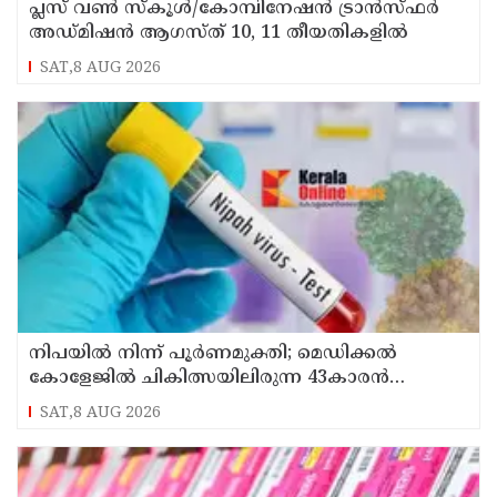
പ്ലസ് വൺ സ്‌കൂൾ/കോമ്പിനേഷൻ ട്രാൻസ്ഫർ
അഡ്മിഷൻ ആഗസ്ത് 10, 11 തീയതികളിൽ
SAT,8 AUG 2026
നിപയിൽ നിന്ന് പൂർണമുക്തി; മെഡിക്കൽ
കോളേജിൽ ചികിത്സയിലിരുന്ന 43കാരൻ
വീട്ടിലേക്ക് മടങ്ങി
SAT,8 AUG 2026