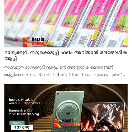
ഭാഗ്യക്കുറി നറുക്കെടുപ്പ് ഫലം അറിയാൻ ഔദ്യോഗിക
ആപ്പ്
സംസ്ഥാന ഭാഗ്യക്കുറി വകുപ്പിന്റെ ഔദ്യോഗിക മൊബൈൽ
ആപ്ലിക്കേഷനായ 'Kerala Lottery Official' പൊതുജനങ്ങൾക്ക്
ലഭ്യമാണെന്ന് കേരള സംസ്ഥാന ഭാഗ്യക്കുറി വകുപ്പ് ഡയറക്ടർ
അഞ്ജു കെ എസ് അറിയിച്ചു.