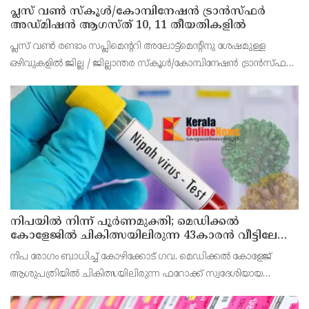
പ്ലസ് വൺ സ്‌കൂൾ/കോമ്പിനേഷൻ ട്രാൻസ്ഫർ
അഡ്മിഷൻ ആഗസ്ത് 10, 11 തീയതികളിൽ
പ്ലസ് വൺ രണ്ടാം സപ്ലിമെന്ററി അലോട്ട്‌മെന്റിനു ശേഷമുള്ള
ഒഴിവുകളിൽ ജില്ല / ജില്ലാന്തര സ്‌കൂൾ/കോമ്പിനേഷൻ ട്രാൻസ്ഫർ
അലോട്ട്‌മെന്റിനായി അപേക്ഷിക്കാനുള്ള അവസരം ആഗസ്റ്റ് 7 ന്
വൈകിട്ട് 4 മണി വരെ നൽകിയിരുന്നു
നിപയിൽ നിന്ന് പൂർണമുക്തി; മെഡിക്കൽ
കോളേജിൽ ചികിത്സയിലിരുന്ന 43കാരൻ വീട്ടിലേക്ക്
മടങ്ങി
നിപ രോഗം ബാധിച്ച് കോഴിക്കോട് ഗവ. മെഡിക്കൽ കോളേജ്
ആശുപത്രിയിൽ ചികിത്സയിലിരുന്ന ഫറോക്ക് സ്വദേശിയായ
43കാരനെ ഡിസ്ചാർജ് ചെയ്തു.