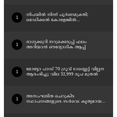
നിപയിൽ നിന്ന് പൂർണമുക്തി;
മെഡിക്കൽ കോളേജിൽ
ചികിത്സയിലിരുന്ന 43കാരൻ
വീട്ടിലേക്ക് മടങ്ങി
ഭാഗ്യക്കുറി നറുക്കെടുപ്പ് ഫലം
അറിയാൻ ഔദ്യോഗിക ആപ്പ്
മോട്ടോ പാഡ് 70 ഗ്രൂവ് ടാബ്ലെറ്റ് വില്പന
ആരംഭിച്ചു; വില 32,999 രൂപ മുതൽ
അസംഘടിത ചെറുകിട
സ്ഥാപനങ്ങളുടെ സർവെ: കൃത്യമായ
വിവരങ്ങൾ നൽകണമെന്ന് മുഖ്യമന്ത്രി
വി ഡി സതീശൻ