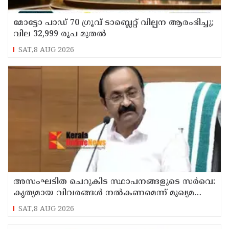
മോട്ടോ പാഡ് 70 ഗ്രൂവ് ടാബ്ലെറ്റ് വില്പന ആരംഭിച്ചു;
വില 32,999 രൂപ മുതൽ
SAT,8 AUG 2026
അസംഘടിത ചെറുകിട സ്ഥാപനങ്ങളുടെ സർവെ:
കൃത്യമായ വിവരങ്ങൾ നൽകണമെന്ന് മുഖ്യമന്ത്രി
വി ഡി സതീശൻ
SAT,8 AUG 2026