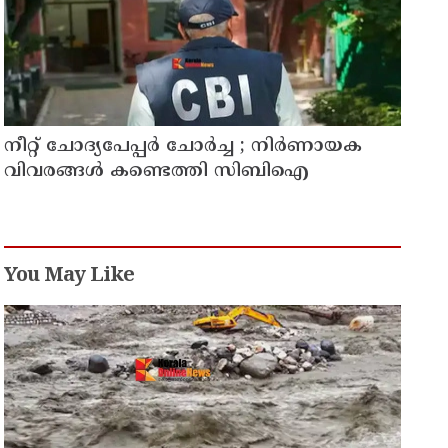
നീറ്റ് ചോദ്യപേപ്പർ ചോർച്ച ; നിർണായക
വിവരങ്ങൾ കണ്ടെത്തി സിബിഐ
You May Like