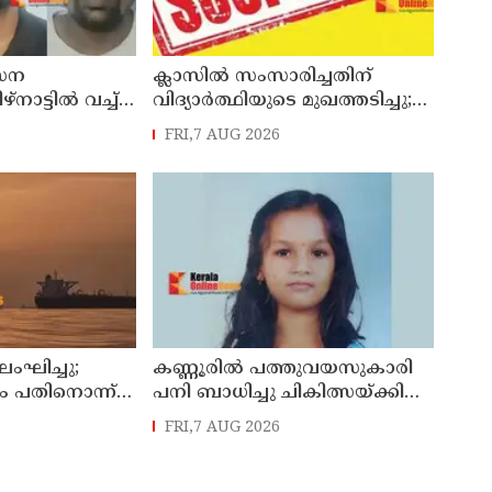
േന
ക്ലാസിൽ സംസാരിച്ചതിന്
നാട്ടിൽ വച്ച്
വിദ്യാര്‍ത്ഥിയുടെ മുഖത്തടിച്ചു;
ിയ സംഭവം ;
അധ്യാപകന് സസ്പെൻഷൻ
FRI,7 AUG 2026
യിൽ
ലംഘിച്ചു;
കണ്ണൂരിൽ പത്തുവയസുകാരി
ം പതിനൊന്ന്
പനി ബാധിച്ചു ചികിത്സയ്ക്കിടെ
ളികളെ
മരിച്ചു
FRI,7 AUG 2026
്ത് ശ്രീലങ്കൻ