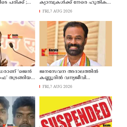
െ പരിക്ക് ;
ക്യാമ്പുകൾക്ക് നേരെ ഹൂതികൾ
തിലെ
നടത്തിയ
FRI,7 AUG 2026
ുവെച്ച് നടി
മിസൈലാക്രമണത്തിൽ 30
സൈനികർ കൊല്ലപ്പെട്ടു
്ധരാണ് ‘ജെൻ
ജനസേവന അദാലത്തിൽ
ഫ’ തുടങ്ങിയ
കണ്ണൂരിൽ വന്യജീവി
മോഹൻ ഭാഗവത്
ആക്രമണത്തിന് ഇരയായ 30
FRI,7 AUG 2026
പേർക്ക് സഹായധനം
അനുവദിച്ചു