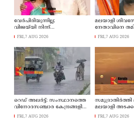
വേർപിരിയുന്നില്ല;
മലയാളി ശിവസ
വിജയ്‍യി നിന്ന്
നേതാവിനെ തമിഴ്
വിവാഹമോചനം വേണ്ടെന്ന്
കൊലപ്പെടുത്ത
FRI,7 AUG 2026
FRI,7 AUG 2026
സംഗീത
രണ്ട് പേർ പിടി
റെഡ് അലർട്ട്: സംസ്ഥാനത്തെ
സമുദ്രാതിർത്തി 
വിനോദസഞ്ചാര കേന്ദ്രങ്ങളിൽ
മലയാളി അടക്ക
നിയന്ത്രണം
മത്സ്യതൊഴിലാ
FRI,7 AUG 2026
FRI,7 AUG 2026
കസ്റ്റഡിയിലെടുത
നാവികസേന