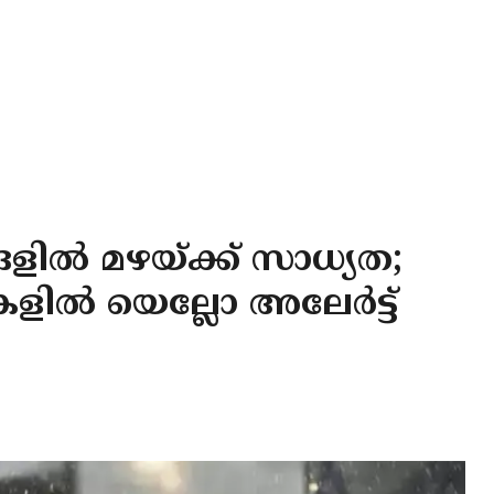
ളിൽ മഴയ്ക്ക് സാധ്യത;
കളിൽ യെല്ലോ അലേർട്ട്