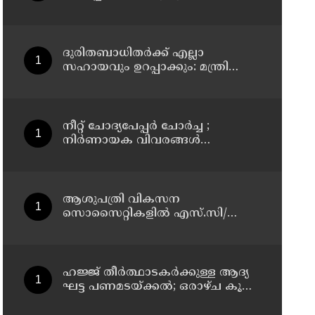
നവീകരിക്കും: മന്ത്രി എന്‍
ഷംസുദ്ദീന്‍
ദുരിതബാധിതർക്ക് എല്ലാ
സഹായവും ഉറപ്പാക്കും: മന്ത്രി
മോൻസ് ജോസഫ്
നീറ്റ് ചോദ്യപേപ്പർ ചോർച്ച ;
നിർണായക വിവരങ്ങൾ
കണ്ടെത്തി സിബിഐ
ആശുപത്രി വികസന
സൊസൈറ്റികളിൽ എസ്.സി/
എസ്.ടി, വനിതാ പ്രാതിനിധ്യം
ഉൾപ്പെടുത്തി ഉത്തരവായി : മന്ത്രി
കെ.മുരളീധരൻ
ഹജ്ജ് തീർത്ഥാടകർക്കുള്ള ആദ്യ
ഘട്ട പണമടയ്ക്കൽ; ഒരാഴ്ച കൂടി
സമയം അനുവദിക്കണം: മന്ത്രി.