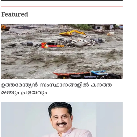
എൻ. ഷംസുദ്ദീൻ
Featured
ഉത്തരേന്ത്യൻ സംസ്ഥാനങ്ങളിൽ കനത്ത
മഴയും പ്രളയവും