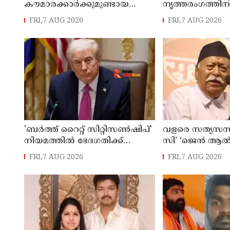
കൗമാരക്കാർക്കുമുണ്ടായ
നൃത്തരംഗത്തിനിട
ദോഷങ്ങൾ
വിശ്രമജീവിതത്
FRI,7 AUG 2026
FRI,7 AUG 2026
പരിഹരിക്കുന്നതിനായി
വിശേഷങ്ങൾ പങ്ക
മെറ്റയോട് 567 മില്യൺ ഡോളർ
രശ്മിക മന്ദാന
നഷ്ടപരിഹാരം നൽകാൻ
കോടതി
'ബർത്ത് റൈറ്റ് സിറ്റിസൺഷിപ്'
വളരെ സത്യസന
നിയമത്തിൽ ഭേദഗതിക്ക്
സി’ ‘ജെൻ ആൽ
ഒരുങ്ങി യു.എസ്
യുവതലമുറ ; 
FRI,7 AUG 2026
FRI,7 AUG 2026