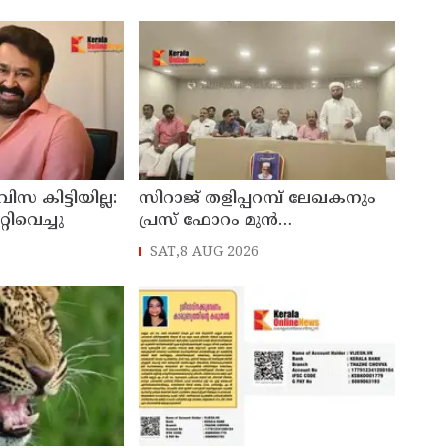
 കിട്ടിയില്ല:
സിറാജ് തളിപ്പറമ്പ് ലേഖകനും
റിവെച്ചു
പ്രസ് ഫോറം മുൻ
പ്രസിഡൻ്റുമായിരുന്ന അലി
SAT,8 AUG 2026
മൊഗ്രാലിൻ്റെ വിയോഗത്തിൽ
സർവ്വകക്ഷി അനുസ്മരണം
നടത്തി