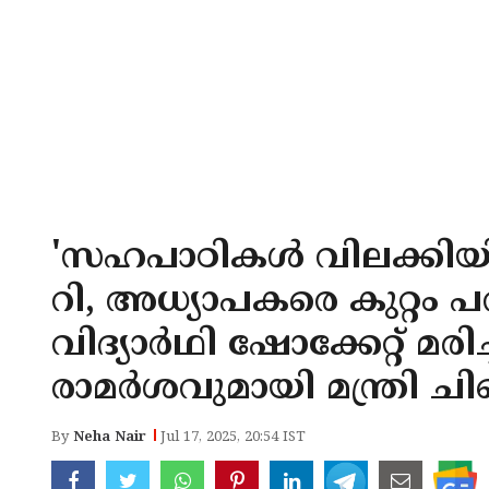
'സഹപാഠികൾ വിലക്കിയ
റി, അധ്യാപകരെ കുറ്റം പറയ
വിദ്യാർഥി ഷോക്കേറ്റ് മ
രാമർശവുമായി മന്ത്രി ച
By
Neha Nair
Jul 17, 2025, 20:54 IST