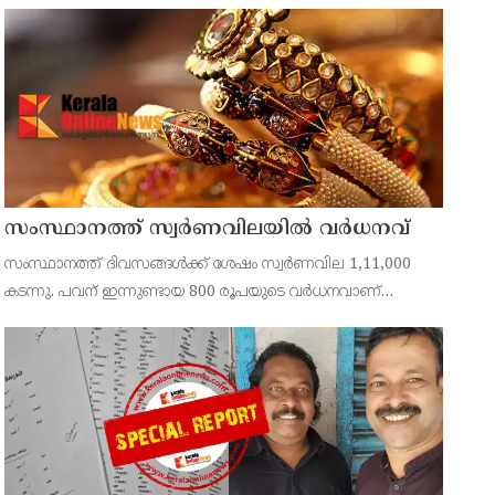
സർവ്വകക്ഷി അനുസ്മരണം നടത്തി. ഏഴാംമൈൽ ചേമ്പർ
ഹാളിൽ നടന്ന അനുസ്മരണം സിപിഐ എം തളിപ്പറമ്പ്
ഏരിയാ സെക്രട്ടറി കെ സന
സംസ്ഥാനത്ത് സ്വർണവിലയിൽ വർധനവ്
‌‌സംസ്ഥാനത്ത് ദിവസങ്ങൾക്ക് ശേഷം സ്വർണവില 1,11,000
കടന്നു. പവന് ഇന്നുണ്ടായ 800 രൂപയുടെ വർധനവാണ്
സ്വർണവിലയെ 1,11,000 കടത്തിച്ചത്. 1,11,720 രൂപയാണ്
ഇന്നത്തെ വിപണിവില.