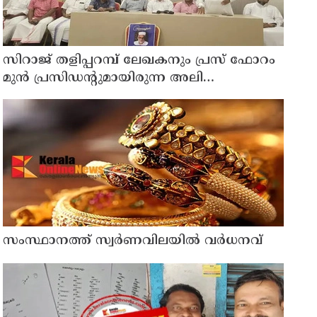
സിറാജ് തളിപ്പറമ്പ് ലേഖകനും പ്രസ് ഫോറം
മുൻ പ്രസിഡൻ്റുമായിരുന്ന അലി
മൊഗ്രാലിൻ്റെ വിയോഗത്തിൽ സർവ്വകക്ഷി
അനുസ്മരണം നടത്തി
സംസ്ഥാനത്ത് സ്വർണവിലയിൽ വർധനവ്