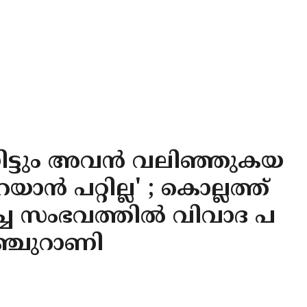
ിട്ടും അവൻ വലിഞ്ഞുകയ
ാൻ പറ്റില്ല' ; കൊല്ലത്ത്
രിച്ച സംഭവത്തിൽ വിവാദ പ
ിഞ്ചുറാണി