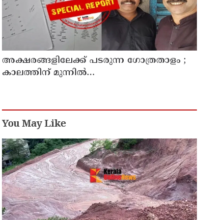
അക്ഷരങ്ങളിലേക്ക് പടരുന്ന ഗോത്രതാളം ;
കാലത്തിന് മുന്നിൽ
മാഞ്ഞുപോകാതിരിക്കാൻ കൈകോർത്ത്
രണ്ട് എഴുത്തുകാർ ; മാവിലരുടെയും
മലവേട്ടുവരുടെയും തനത് ഭാഷയ്ക്ക്
നിഘണ്ടു ഒരുങ്ങുന്നു
You May Like