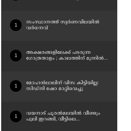
അലി മൊഗ്രാലിൻ്റെ വിയോഗത്തിൽ
സർവ്വകക്ഷി അനുസ്മരണം
നടത്തി
സംസ്ഥാനത്ത് സ്വർണവിലയിൽ
വർധനവ്
അക്ഷരങ്ങളിലേക്ക് പടരുന്ന
ഗോത്രതാളം ; കാലത്തിന് മുന്നിൽ
മാഞ്ഞുപോകാതിരിക്കാൻ
കൈകോർത്ത് രണ്ട് എഴുത്തുകാർ
; മാവിലരുടെയും
മലവേട്ടുവരുടെയും തനത്
മോഹൻലാലിന് വിസ കിട്ടിയില്ല:
ഭാഷയ്ക്ക് നിഘണ്ടു ഒരുങ്ങുന്നു
സിഡ്നി ഷോ മാറ്റിവെച്ചു
വയനാട് ചൂരൽമലയിൽ വീണ്ടും
പുലി ഇറങ്ങി, വീട്ടിലെ
വളർത്തുനായയെ പുലി പിടിച്ചു