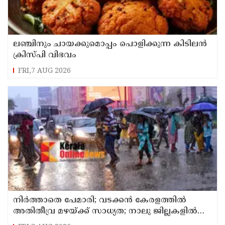
ലഞ്ചിനും ചായക്കുമൊപ്പം പൊളിക്കുന്ന കിടിലൻ
ക്രിസ്പി വിഭവം
FRI,7 AUG 2026
നിർത്താതെ പേമാരി; വടക്കന്‍ കേരളത്തില്‍
അതിതീവ്ര മഴയ്ക്ക് സാധ്യത; നാലു ജില്ലകളില്‍
റെഡ് അലര്‍ട്ട്