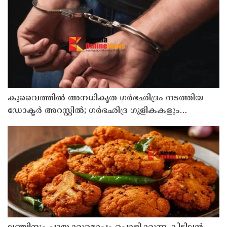
കുവൈത്തില്‍ അനധികൃത ഗര്‍ഭഛിദ്രം നടത്തിയ
ഡോക്ടര്‍ അറസ്റ്റില്‍; ഗര്‍ഭഛിദ്ര ഗുളികകളും
പിടിച്ചെടുത്തു