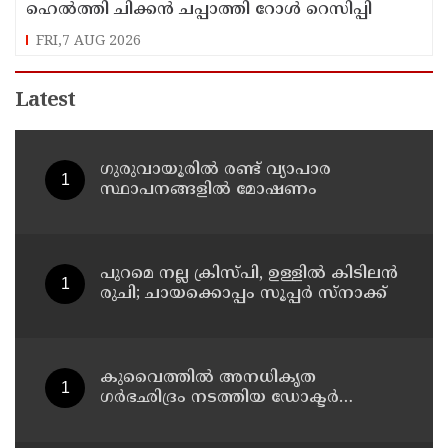
ഹെൽത്തി ചിക്കൻ ചപ്പാത്തി റോൾ റെസിപ്പി
FRI,7 AUG 2026
Latest
ഗുരുവായൂരിൽ രണ്ട് വ്യാപാര
സ്ഥാപനങ്ങളിൽ മോഷണം
പുറമെ നല്ല ക്രിസ്പി, ഉള്ളിൽ കിടിലൻ
രുചി; ചായക്കൊപ്പം സൂപ്പർ സ്നാക്ക്
കുവൈത്തില്‍ അനധികൃത
ഗര്‍ഭഛിദ്രം നടത്തിയ ഡോക്ടര്‍
അറസ്റ്റില്‍; ഗര്‍ഭഛിദ്ര ഗുളികകളും
പിടിച്ചെടുത്തു