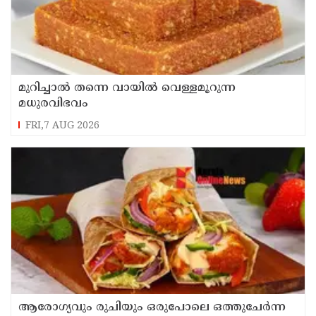
മുറിച്ചാൽ തന്നെ വായിൽ വെള്ളമൂറുന്ന
മധുരവിഭവം
FRI,7 AUG 2026
ആരോഗ്യവും രുചിയും ഒരുപോലെ ഒത്തുചേർന്ന