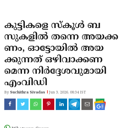
KOZHIKODE
WAYANAD
കുട്ടികളെ സ്‌കൂള്‍ ബ
KANNUR
സുകളില്‍ തന്നെ അയക്ക
KASARAGOD
ണം, ഓട്ടോയില്‍ അയ
ക്കുന്നത് ഒഴിവാക്കണ
മെന്ന നിര്‍ദ്ദേശവുമായി
എംവിഡി
By
Suchithra Sivadas
Jun 3, 2026, 08:34 IST