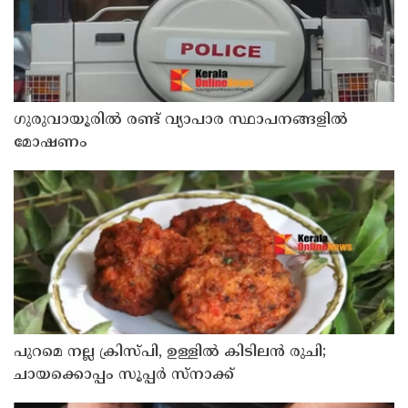
ഗുരുവായൂരിൽ രണ്ട് വ്യാപാര സ്ഥാപനങ്ങളിൽ
മോഷണം
പുറമെ നല്ല ക്രിസ്പി, ഉള്ളിൽ കിടിലൻ രുചി;
ചായക്കൊപ്പം സൂപ്പർ സ്നാക്ക്