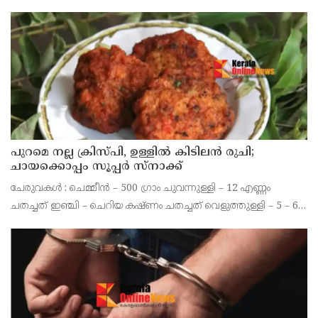
പറഞ്ഞു.
പുറമെ നല്ല ക്രിസ്പി, ഉള്ളിൽ കിടിലൻ രുചി;
ചായക്കൊപ്പം സൂപ്പർ സ്നാക്ക്
ചേരുവകൾ : ചെമ്മീൻ – 500 ഗ്രാം ചുവന്നുള്ളി – 12 എണ്ണം
ചതച്ചത് ഇഞ്ചി – ചെറിയ കഷ്ണം ചതച്ചത് വെളുത്തുള്ളി – 5 – 6
അല്ലി നാടൻ പച്ചമുളക് – 4 എണ്ണം എരിവുള്ളത് ചതച്ചമുളക് – ഒരു
ടീസ്പൂൺ പെരുംജീരകം – 1/ 4 ടീസ്