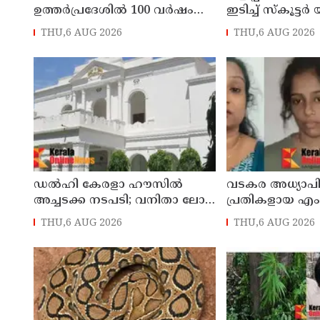
ഉത്തര്‍പ്രദേശില്‍ 100 വര്‍ഷം
ഇടിച്ച് സ്‌കൂട്ടർ
പഴക്കമുള്ള വീട് തകര്‍ന്ന്
പരുക്കേറ്റു: ഡ
THU,6 AUG 2026
THU,6 AUG 2026
വീണ് രണ്ട് കുട്ടികള്‍ ഉള്‍പ്പടെ 6
കേസെടുത്തു
പേര്‍ക്ക് ദാരുണാന്ത്യം
ഡൽഹി കേരളാ ഹൗസില്‍
വടകര അധ്യാപ
അച്ചടക്ക നടപടി; വനിതാ ലോ
പ്രതികളായ 
ഓഫീസറെ തിരുവനന്തപുരത്തേക്ക്‌
കേസ്, കീർത്തന
THU,6 AUG 2026
THU,6 AUG 2026
സ്ഥലം മാറ്റി
അപേക്ഷ ഇന്ന് 