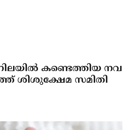
ച നിലയില്‍ കണ്ടെത്തിയ നവ
്ത് ശിശുക്ഷേമ സമിതി