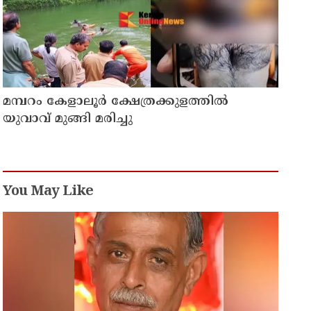
മമ്പറം കേളാലൂർ ക്ഷേത്രക്കുളത്തിൽ
യുവാവ് മുങ്ങി മരിച്ചു
You May Like