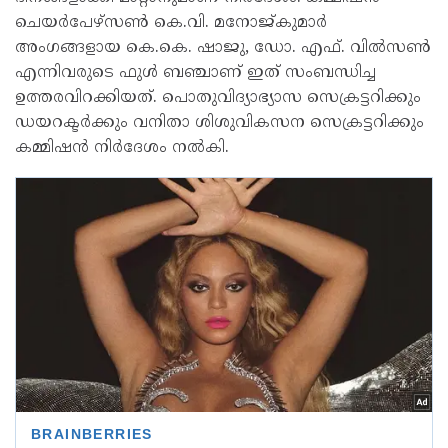
ചെയർപേഴ്സൺ കെ.വി. മനോജ്കുമാർ
അംഗങ്ങളായ കെ.കെ. ഷാജു, ഡോ. എഫ്. വിൽസൺ
എന്നിവരുടെ ഫുൾ ബഞ്ചാണ് ഇത് സംബന്ധിച്ച
ഉത്തരവിറക്കിയത്. പൊതുവിദ്യാഭ്യാസ സെക്രട്ടറിക്കും
ഡയറക്ടർക്കും വനിതാ ശിശുവികസന സെക്രട്ടറിക്കും
കമ്മിഷൻ നിർദേശം നൽകി.