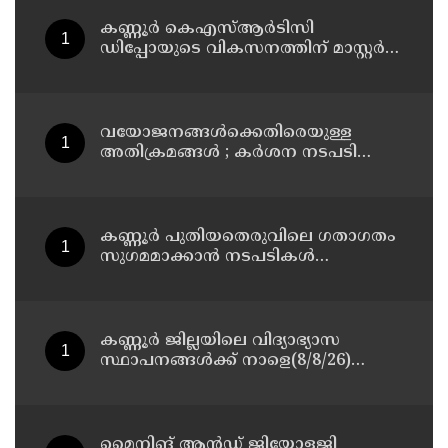
കണ്ണൂർ കെഎസ്ആർടിസി
ഡിപ്പോയുടെ വികസനത്തിന് മാസ്റ്റർ
പ്ലാൻ തയ്യാറാക്കി സമർപ്പിക്കും : ടി ഒ
മോഹനൻ എം എൽ എ
വയോജനങ്ങൾക്കെതിരെയുള്ള
അതിക്രമങ്ങൾ ; കർശന നടപടി
സ്വീകരിക്കുമെന്ന് കമ്മീഷൻ
കണ്ണൂർ പുതിയതെരുവിലെ ഗതാഗതം
സുഗമമാക്കാന്‍ നടപടികള്‍
സ്വീകരിക്കും
കണ്ണൂർ ജില്ലയിലെ വിദ്യാഭ്യാസ
സ്ഥാപനങ്ങള്‍ക്ക് നാളെ(8/8/26)
അവധി പ്രഖ്യാപിച്ചു
മൈനിങ് ആൻഡ്​ ജിയോളജി