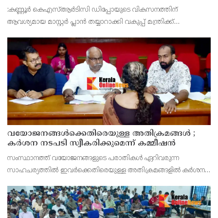
സമർപ്പിക്കും : ടി ഒ മോഹനൻ എം എൽ എ
:കണ്ണൂർ കെഎസ്ആർടിസി ഡിപ്പോയുടെ വികസനത്തിന്
ആവശ്യമായ മാസ്റ്റർ പ്ലാൻ തയ്യാറാക്കി വകുപ്പ് മന്ത്രിക്ക്
സമർപ്പിക്കുമെന്ന് അഡ്വ.ടി ഒ മോഹനൻ എംഎൽഎ അറിയിച്ചു.
ഡിപ്പോയ്ക്ക് നാല് ഏക്കറിൽ അധികം വരുന്ന സ്ഥലമുണ്ട്
വയോജനങ്ങൾക്കെതിരെയുള്ള അതിക്രമങ്ങൾ ;
കർശന നടപടി സ്വീകരിക്കുമെന്ന് കമ്മീഷൻ
സംസ്ഥാനത്ത് വയോജനങ്ങളുടെ പരാതികൾ ഏറിവരുന്ന
സാഹചര്യത്തിൽ ഇവർക്കെതിരെയുള്ള അതിക്രമങ്ങളിൽ കർശന
നടപടി സ്വീകരിക്കുമെന്ന് വയോജന കമ്മീഷൻ ചെയർമാൻ അഡ്വ.
കെ. സോമപ്രസാദ്.