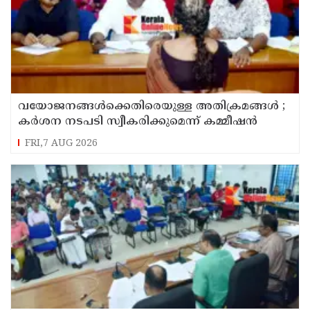
വയോജനങ്ങൾക്കെതിരെയുള്ള അതിക്രമങ്ങൾ ;
കർശന നടപടി സ്വീകരിക്കുമെന്ന് കമ്മീഷൻ
FRI,7 AUG 2026