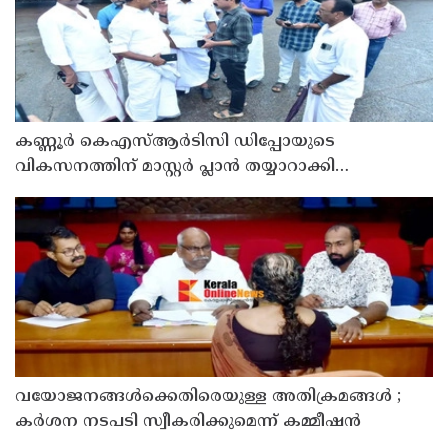
കണ്ണൂർ കെഎസ്ആർടിസി ഡിപ്പോയുടെ
വികസനത്തിന് മാസ്റ്റർ പ്ലാൻ തയ്യാറാക്കി
സമർപ്പിക്കും : ടി ഒ മോഹനൻ എം എൽ എ
വയോജനങ്ങൾക്കെതിരെയുള്ള അതിക്രമങ്ങൾ ;
കർശന നടപടി സ്വീകരിക്കുമെന്ന് കമ്മീഷൻ