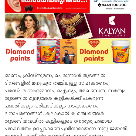
ഓണം, ക്രിസ്തുമസ്, പെരുന്നാൾ തുടങ്ങിയ
ദിനങ്ങളിൽ മനുഷ്യർ തമ്മിലുള്ള സഹകരണം,
പരസ്പര ബഹുമാനം, ഐക്യം, അഖണ്ഡത, സമത്വം
തുടങ്ങിയ മൂല്യങ്ങൾ കുട്ടികൾക്ക് പകരുന്ന
പദ്ധതികളും പരിപാടികളും നടപ്പാക്കണം.
ദിനാചരണങ്ങൾ, കലാകായിക മത്സരങ്ങൾ
തുടങ്ങിയവയിൽ കുട്ടികളുടെ നേതൃത്വപരമായ
പങ്കാളിത്തം ഉറപ്പാക്കണം.ശ്രീനാരായണ ഗുരു ജയന്തി,