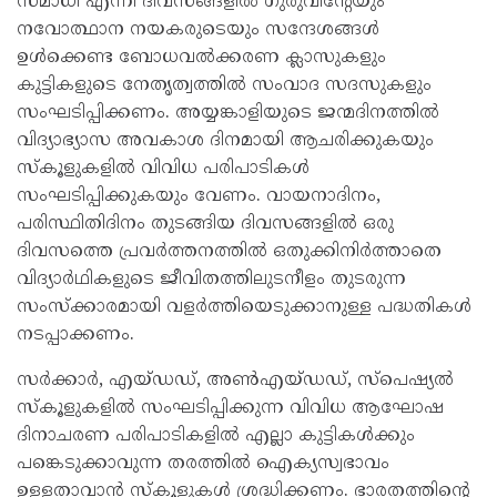
സമാധി എന്നീ ദിവസങ്ങളിൽ ഗുരുവിന്‍റേയും
നവോത്ഥാന നയകരുടെയും സന്ദേശങ്ങൾ
ഉൾക്കെണ്ട ബോധവൽക്കരണ ക്ലാസുകളും
കുട്ടികളുടെ നേതൃത്വത്തിൽ സംവാദ സദസുകളും
സംഘടിപ്പിക്കണം. അയ്യങ്കാളിയുടെ ജന്മദിനത്തിൽ
വിദ്യാഭ്യാസ അവകാശ ദിനമായി ആചരിക്കുകയും
സ്കൂളുകളിൽ വിവിധ പരിപാടികൾ
സംഘടിപ്പിക്കുകയും വേണം. വായനാദിനം,
പരിസ്ഥിതിദിനം തുടങ്ങിയ ദിവസങ്ങളിൽ ഒരു
ദിവസത്തെ പ്രവർത്തനത്തിൽ ഒതുക്കിനിർത്താതെ
വിദ്യാർഥികളുടെ ജീവിതത്തിലുടനീളം തുടരുന്ന
സംസ്ക്കാരമായി വളർത്തിയെടുക്കാനുള്ള പദ്ധതികൾ
നടപ്പാക്കണം.
സർക്കാർ, എയ്ഡഡ്, അൺഎയ്ഡഡ്, സ്പെഷ്യൽ
സ്കൂളുകളിൽ സംഘടിപ്പിക്കുന്ന വിവിധ ആഘോഷ
ദിനാചരണ പരിപാടികളിൽ എല്ലാ കുട്ടികൾക്കും
പങ്കെടുക്കാവുന്ന തരത്തിൽ ഐക്യസ്വഭാവം
ഉള്ളതാവാൻ സ്കൂളുകൾ ശ്രദ്ധിക്കണം. ഭാരതത്തിന്‍റെ