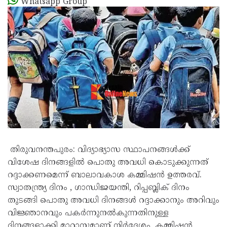
Whatsapp Group
തിരുവനന്തപുരം: വിദ്യാഭ്യാസ സ്ഥാപനങ്ങൾക്ക്
വിശേഷ ദിനങ്ങളിൽ പൊതു അവധി കൊടുക്കുന്നത്
റദ്ദാക്കണമെന്ന് ബാലാവകാശ കമ്മിഷൻ ഉത്തരവ്.
സ്വാതന്ത്ര്യ ദിനം , ഗാന്ധിജയന്തി, റിപ്പബ്ലിക് ദിനം
തുടങ്ങി പൊതു അവധി ദിനങ്ങൾ റദ്ദാക്കാനും അറിവും
വിജ്ഞാനവും പകർന്നുനൽകുന്നതിനുള്ള
ദിനങ്ങളാക്കി മാറ്റാനുമാണ് നിർദേശം. കമ്മിഷൻ