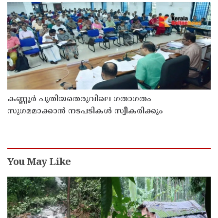
കണ്ണൂർ പുതിയതെരുവിലെ ഗതാഗതം
സുഗമമാക്കാന്‍ നടപടികള്‍ സ്വീകരിക്കും
You May Like