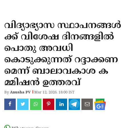
KOZHIKODE
WAYANAD
വിദ്യാഭ്യാസ സ്ഥാപനങ്ങൾ
KANNUR
ക്ക് വിശേഷ ദിനങ്ങളിൽ
KASARAGOD
പൊതു അവധി
കൊടുക്കുന്നത് റദ്ദാക്കണ
മെന്ന് ബാലാവകാശ ക
മ്മിഷൻ ഉത്തരവ്
By
Anusha PV
Mar 12, 2026, 18:00 IST