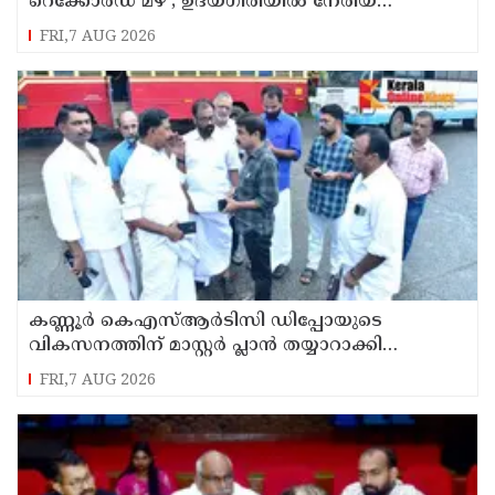
റെക്കോർഡ് മഴ ; ഉദയഗിരിയിൽ നേരിയ
ഉരുൾപൊട്ടൽ; 13 പേരെ ക്യാമ്പിലേക്ക് മാറ്റി
FRI,7 AUG 2026
കണ്ണൂർ കെഎസ്ആർടിസി ഡിപ്പോയുടെ
വികസനത്തിന് മാസ്റ്റർ പ്ലാൻ തയ്യാറാക്കി
സമർപ്പിക്കും : ടി ഒ മോഹനൻ എം എൽ എ
FRI,7 AUG 2026