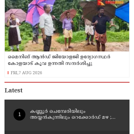
മൈനിങ് ആൻഡ്​ ജിയോളജി ഉദ്യോഗസ്ഥർ
കോളയാട് കൂവ ഉന്നതി സന്ദർശിച്ചു
FRI,7 AUG 2026
Latest
കണ്ണൂർ ചെമ്പേരിയിലും
അയ്യൻകുന്നിലും റെക്കോർഡ് മഴ ;
ഉദയഗിരിയിൽ നേരിയ ഉരുൾപൊട്ടൽ;
13 പേരെ ക്യാമ്പിലേക്ക് മാറ്റി