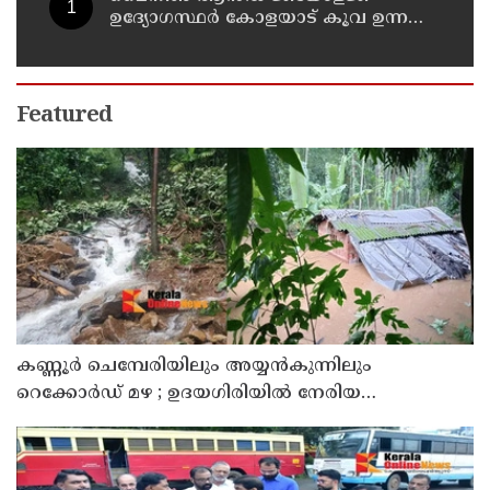
ഉദ്യോഗസ്ഥർ കോളയാട് കൂവ ഉന്നതി
സന്ദർശിച്ചു
Featured
കണ്ണൂർ ചെമ്പേരിയിലും അയ്യൻകുന്നിലും
റെക്കോർഡ് മഴ ; ഉദയഗിരിയിൽ നേരിയ
ഉരുൾപൊട്ടൽ; 13 പേരെ ക്യാമ്പിലേക്ക് മാറ്റി