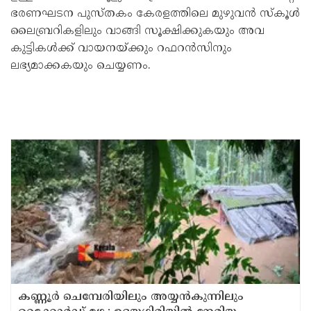
ഭരണഘടന പുസ്തകം കേരളത്തിലെ മുഴുവൻ സ്കൂൾ
ലൈബ്രറികളിലും വാങ്ങി സൂക്ഷിക്കുകയും അവ
കുട്ടികൾക്ക് വായനയ്ക്കും റഫറൻസിനും
ലഭ്യമാക്കകയും ചെയ്യണം.
കണ്ണൂർ ചെമ്പേരിയിലും അയ്യൻകുന്നിലും