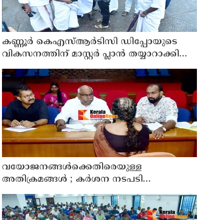
കണ്ണൂർ കെഎസ്ആർടിസി ഡിപ്പോയുടെ
വികസനത്തിന് മാസ്റ്റർ പ്ലാൻ തയ്യാറാക്കി
സമർപ്പിക്കും : ടി ഒ മോഹനൻ എം എൽ എ
വയോജനങ്ങൾക്കെതിരെയുള്ള
അതിക്രമങ്ങൾ ; കർശന നടപടി
സ്വീകരിക്കുമെന്ന് കമ്മീഷൻ