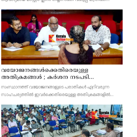
സമർപ്പിക്കുമെന്ന് അഡ്വ.ടി ഒ മോഹനൻ എംഎൽഎ
അറിയിച്ചു. ഡിപ്പോയ്ക്ക് നാല് ഏക്കറിൽ അധികം വരുന്ന
സ്ഥലമുണ്ട്
വയോജനങ്ങൾക്കെതിരെയുള്ള
അതിക്രമങ്ങൾ ; കർശന നടപടി
സ്വീകരിക്കുമെന്ന് കമ്മീഷൻ
സംസ്ഥാനത്ത് വയോജനങ്ങളുടെ പരാതികൾ ഏറിവരുന്ന
സാഹചര്യത്തിൽ ഇവർക്കെതിരെയുള്ള അതിക്രമങ്ങളിൽ
കർശന നടപടി സ്വീകരിക്കുമെന്ന് വയോജന കമ്മീഷൻ
ചെയർമാൻ അഡ്വ. കെ. സോമപ്രസാദ്.