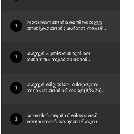
മാസ്റ്റർ പ്ലാൻ തയ്യാറാക്കി
സമർപ്പിക്കും : ടി ഒ മോഹനൻ എം
എൽ എ
വയോജനങ്ങൾക്കെതിരെയുള്ള
അതിക്രമങ്ങൾ ; കർശന നടപടി
സ്വീകരിക്കുമെന്ന് കമ്മീഷൻ
കണ്ണൂർ പുതിയതെരുവിലെ
ഗതാഗതം സുഗമമാക്കാന്‍
നടപടികള്‍ സ്വീകരിക്കും
കണ്ണൂർ ജില്ലയിലെ വിദ്യാഭ്യാസ
സ്ഥാപനങ്ങള്‍ക്ക് നാളെ(8/8/26)
അവധി പ്രഖ്യാപിച്ചു
മൈനിങ് ആൻഡ്​ ജിയോളജി
ഉദ്യോഗസ്ഥർ കോളയാട് കൂവ
ഉന്നതി സന്ദർശിച്ചു