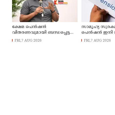
ക്ഷേമ പെൻഷൻ
സാമൂഹ്യ സുരക്
വിതരണവുമായി ബന്ധപ്പെട്ട
പെൻഷൻ ഇനി 
പുതിയ ഉത്തരവ്
ബിടിയിലൂടെ 
FRI,7 AUG 2026
FRI,7 AUG 2026
ലക്ഷക്കണക്കിന്
സാധാരണക്കാരെ
പ്രതികൂലമായി ബാധിക്കും ;
കെ.എൻ. ബാലഗോപാൽ