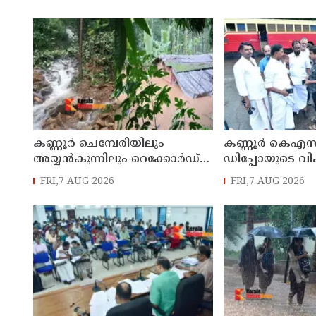
കണ്ണൂർ ചെമ്പേരിയിലും
കണ്ണൂർ കെഎസ
അയ്യൻകുന്നിലും റെക്കോർഡ്
ഡിപ്പോയുടെ വ
മഴ ; ഉദയഗിരിയിൽ നേരിയ
മാസ്റ്റർ പ്ലാൻ തയ
FRI,7 AUG 2026
FRI,7 AUG 2026
ഉരുൾപൊട്ടൽ; 13 പേരെ
സമർപ്പിക്കും :
ക്യാമ്പിലേക്ക് മാറ്റി
എം എൽ എ