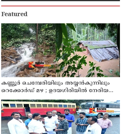
Featured
കണ്ണൂർ ചെമ്പേരിയിലും അയ്യൻകുന്നിലും
റെക്കോർഡ് മഴ ; ഉദയഗിരിയിൽ നേരിയ
ഉരുൾപൊട്ടൽ; 13 പേരെ ക്യാമ്പിലേക്ക് മാറ്റി