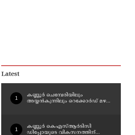
Latest
കണ്ണൂർ ചെമ്പേരിയിലും
അയ്യൻകുന്നിലും റെക്കോർഡ് മഴ ;
ഉദയഗിരിയിൽ നേരിയ
ഉരുൾപൊട്ടൽ; 13 പേരെ
ക്യാമ്പിലേക്ക് മാറ്റി
കണ്ണൂർ കെഎസ്ആർടിസി
ഡിപ്പോയുടെ വികസനത്തിന്