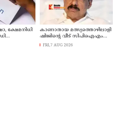
ഷാ, ക്ഷേമനിധി
കാണാതായ മത്സ്യത്തൊഴിലാളി
ഡി
ഷിജിന്റെ വീട് സിപിഐഎം
നൽകും
സംസ്ഥാന സെക്രട്ടറി എം.വി.
FRI,7 AUG 2026
ഗോവിന്ദൻ സന്ദർശിച്ചു