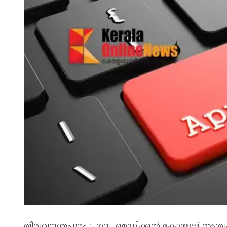
തിരുവനന്തപുരം : ഗവ. മെഡിക്കല്‍ കോളേജ് ആശുപത