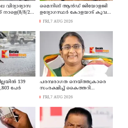
െ വിദ്യാഭ്യാസ
മൈനിങ് ആൻഡ്​ ജിയോളജി
് നാളെ(8/8/26)
ഉദ്യോഗസ്ഥർ കോളയാട് കൂവ
്ചു
ഉന്നതി സന്ദർശിച്ചു
FRI,7 AUG 2026
ില്ലയിൽ 139
പരമ്പരാഗത നെയ്ത്തുകാരെ
803 പേര്‍
സംരക്ഷിച്ച് കൈത്തറി
മേഖലയുടെ
FRI,7 AUG 2026
ആധുനികവത്കരണം
സാധ്യമാക്കും: ഡെപ്യൂട്ടി
സ്പീക്കർ ഷാനിമോൾ ഉസ്മാൻ