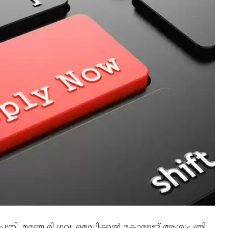
്രി, മഞ്ചേരി ഗവ. മെഡിക്കല്‍‌ കോളേജ് ആശുപത്രി