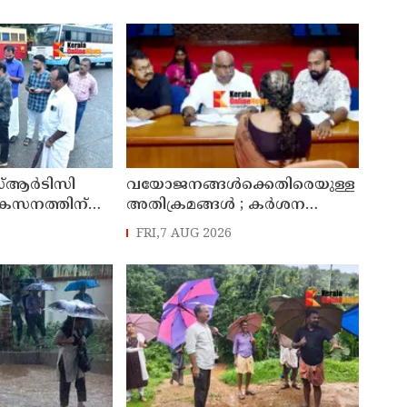
്ആർടിസി
വയോജനങ്ങൾക്കെതിരെയുള്ള
ികസനത്തിന്
അതിക്രമങ്ങൾ ; കർശന
്യാറാക്കി
നടപടി സ്വീകരിക്കുമെന്ന്
FRI,7 AUG 2026
 ടി ഒ മോഹനൻ
കമ്മീഷൻ