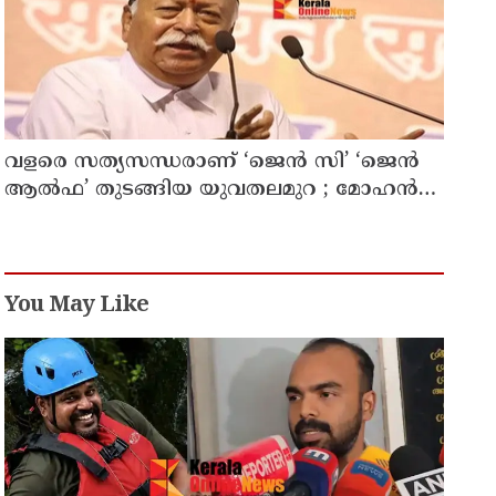
തലതിരിഞ്ഞ തീരുമാനമോ?
വളരെ സത്യസന്ധരാണ് ‘ജെൻ സി’ ‘ജെൻ
ആൽഫ’ തുടങ്ങിയ യുവതലമുറ ; മോഹൻ
ഭാഗവത്
You May Like