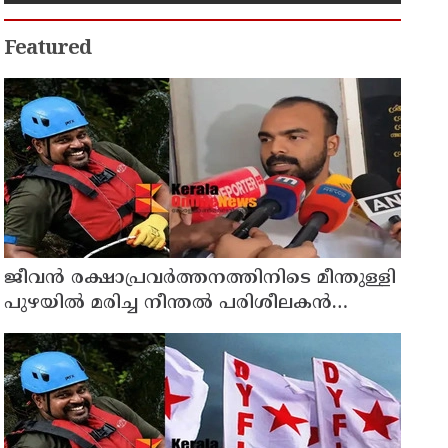
Featured
ജീവൻ രക്ഷാപ്രവർത്തനത്തിനിടെ മീന്തുള്ളി
പുഴയിൽ മരിച്ച നീന്തൽ പരിശീലകൻ
രാജേഷിൻ്റെ മൃതദേഹത്തോട് അനാദരവ് :
റിപ്പോർട്ട് ലഭിച്ചാലുടൻ നടപടിയെന്ന് കളക്ടർ