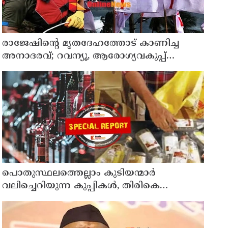
രാജേഷിന്റെ മൃതദേഹത്തോട് കാണിച്ച
അനാദരവ്; റവന്യൂ, ആരോഗ്യവകുപ്പ്
അനാസ്ഥക്കെതിരെ കടുത്ത നടപടി
വേണം; ഡിവൈഎഫ്ഐ ശക്തമായ
പ്രതിഷേധത്തിലേക്ക്
പൊതുസ്ഥലത്തെല്ലാം കുടിയന്മാര്‍
വലിച്ചെറിയുന്ന കുപ്പികള്‍, തിരികെ
വാങ്ങുന്നത് നിര്‍ത്തുന്നതോടെ ഇത്
ഇരട്ടിക്കും, കോടികളുടെ ലാഭമുള്ള പദ്ധതി
നിര്‍ത്തിയത് എന്തിന്? സര്‍ക്കാരിന്റേത്