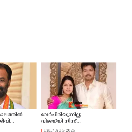
ലത്തിൽ
വേർപിരിയുന്നില്ല;
ജീവി
വിജയ്‍യി നിന്ന്
് ഇരയായ 30
വിവാഹമോചനം വേണ്ടെന്ന്
FRI,7 AUG 2026