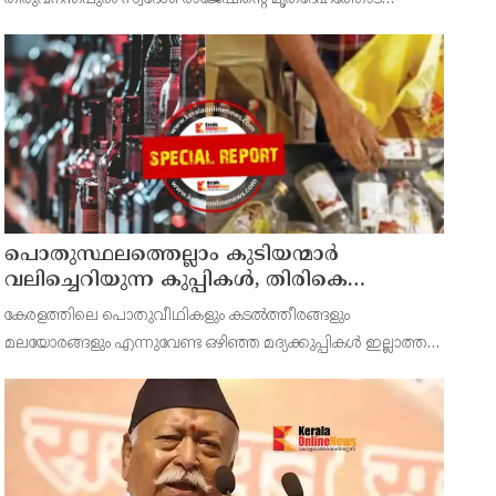
പ്രതിഷേധത്തിലേക്ക്
അധികൃതർ കാട്ടിയ മനുഷ്യത്വരഹിതമായ അനാദരവിനെതിരെ
ഡിവൈഎഫ്ഐ കണ്ണൂർ ജില്ലാ സെക്രട്ടറിയേറ്റ് ശക്തമായി
പ്രതിഷേധിക്ക
പൊതുസ്ഥലത്തെല്ലാം കുടിയന്മാര്‍
വലിച്ചെറിയുന്ന കുപ്പികള്‍, തിരികെ
വാങ്ങുന്നത് നിര്‍ത്തുന്നതോടെ ഇത്
കേരളത്തിലെ പൊതുവീഥികളും കടല്‍ത്തീരങ്ങളും
ഇരട്ടിക്കും, കോടികളുടെ ലാഭമുള്ള പദ്ധതി
മലയോരങ്ങളും എന്നുവേണ്ട ഒഴിഞ്ഞ മദ്യക്കുപ്പികള്‍ ഇല്ലാത്ത
നിര്‍ത്തിയത് എന്തിന്? സര്‍ക്കാരിന്റേത്
ഇടങ്ങള്‍ അപൂര്‍വമാണ്.
തലതിരിഞ്ഞ തീരുമാനമോ?