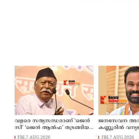
വളരെ സത്യസന്ധരാണ് ‘ജെൻ
ജനസേവന അദാ
സി’ ‘ജെൻ ആൽഫ’ തുടങ്ങിയ
കണ്ണൂരിൽ വന്യ
യുവതലമുറ ; മോഹൻ ഭാഗവത്
ആക്രമണത്തിന
FRI,7 AUG 2026
FRI,7 AUG 2026