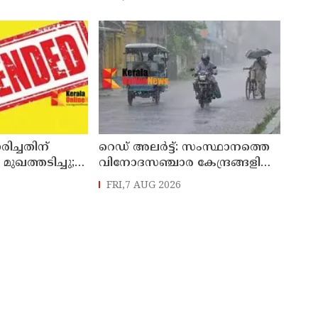
യധനം
സംഗീത
ിച്ചതിന്
റെഡ് അലർട്ട്: സംസ്ഥാനത്തെ
 മുഖത്തടിച്ചു;
വിനോദസഞ്ചാര കേന്ദ്രങ്ങളിൽ
സസ്പെൻഷൻ
നിയന്ത്രണം
FRI,7 AUG 2026