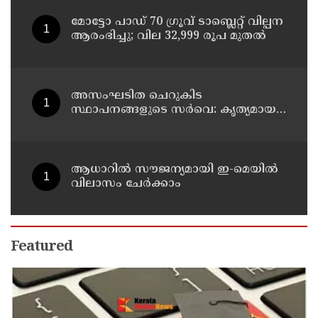
മോട്ടോ പാഡ് 70 ഗ്രൂവ് ടാബ്ലെറ്റ് വില്പന
ആരംഭിച്ചു; വില 32,999 രൂപ മുതൽ
അസംഘടിത ചെറുകിട
സ്ഥാപനങ്ങളുടെ സർവെ: കൃത്യമായ
വിവരങ്ങൾ നൽകണമെന്ന് മുഖ്യമന്ത്രി
വി ഡി സതീശൻ
ആധാറിൽ സൗജന്യമായി ഇ-മെയിൽ
വിലാസം ചേർക്കാം
Featured