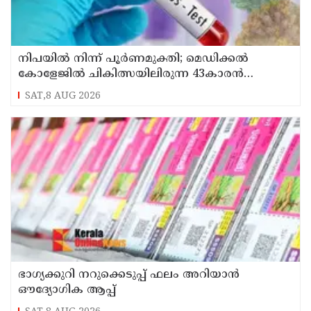
നിപയിൽ നിന്ന് പൂർണമുക്തി; മെഡിക്കൽ
കോളേജിൽ ചികിത്സയിലിരുന്ന 43കാരൻ
വീട്ടിലേക്ക് മടങ്ങി
SAT,8 AUG 2026
ഭാഗ്യക്കുറി നറുക്കെടുപ്പ് ഫലം അറിയാൻ
ഔദ്യോഗിക ആപ്പ്