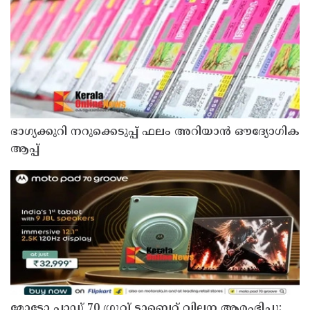
ഭാഗ്യക്കുറി നറുക്കെടുപ്പ് ഫലം അറിയാൻ ഔദ്യോഗിക
ആപ്പ്
മോട്ടോ പാഡ് 70 ഗ്രൂവ് ടാബ്ലെറ്റ് വില്പന ആരംഭിച്ചു;