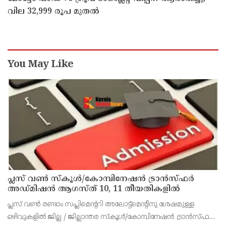
വില 32,999 രൂപ മുതൽ
You May Like
പ്ലസ് വൺ സ്‌കൂൾ/കോമ്പിനേഷൻ ട്രാൻസ്ഫർ
അഡ്മിഷൻ ആഗസ്ത് 10, 11 തീയതികളിൽ
പ്ലസ് വൺ രണ്ടാം സപ്ലിമെന്ററി അലോട്ട്‌മെന്റിനു ശേഷമുള്ള
ഒഴിവുകളിൽ ജില്ല / ജില്ലാന്തര സ്‌കൂൾ/കോമ്പിനേഷൻ ട്രാൻസ്ഫർ