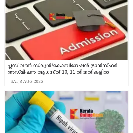
പ്ലസ് വൺ സ്‌കൂൾ/കോമ്പിനേഷൻ ട്രാൻസ്ഫർ
അഡ്മിഷൻ ആഗസ്ത് 10, 11 തീയതികളിൽ
SAT,8 AUG 2026