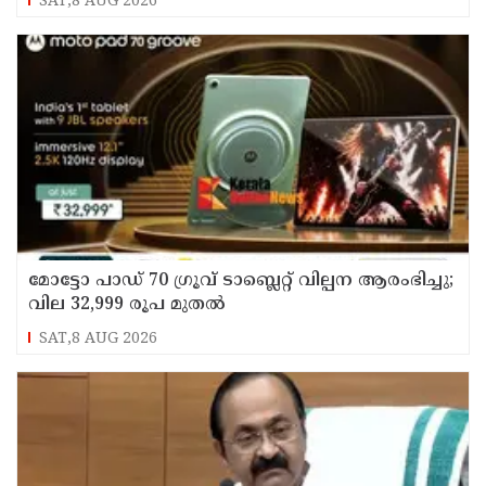
SAT,8 AUG 2026
മോട്ടോ പാഡ് 70 ഗ്രൂവ് ടാബ്ലെറ്റ് വില്പന ആരംഭിച്ചു;
വില 32,999 രൂപ മുതൽ
SAT,8 AUG 2026