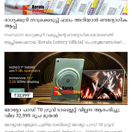
ഭാഗ്യക്കുറി നറുക്കെടുപ്പ് ഫലം അറിയാൻ ഔദ്യോഗിക
ആപ്പ്
സംസ്ഥാന ഭാഗ്യക്കുറി വകുപ്പിന്റെ ഔദ്യോഗിക മൊബൈൽ
ആപ്ലിക്കേഷനായ 'Kerala Lottery Official' പൊതുജനങ്ങൾക്ക്
ലഭ്യമാണെന്ന് കേരള സംസ്ഥാന ഭാഗ്യക്കുറി വകുപ്പ് ഡയറക്ടർ
അഞ്ജു കെ എസ് അറിയിച്ചു.
മോട്ടോ പാഡ് 70 ഗ്രൂവ് ടാബ്ലെറ്റ് വില്പന ആരംഭിച്ചു;
വില 32,999 രൂപ മുതൽ
മോട്ടോറോളയുടെ പുതിയ ടാബ്‌ലെറ്റ് മോട്ടോ പാഡ് 70 ഗ്രൂവ്