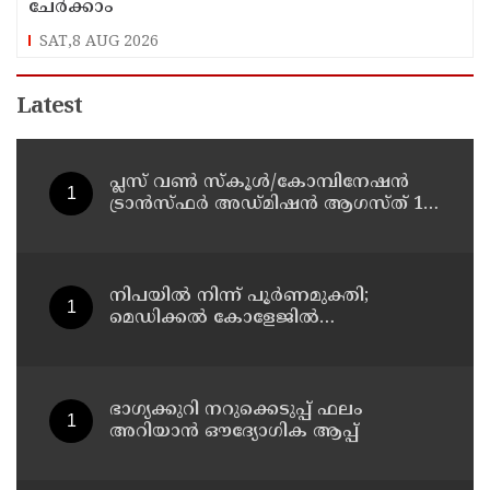
ചേർക്കാം
SAT,8 AUG 2026
Latest
പ്ലസ് വൺ സ്‌കൂൾ/കോമ്പിനേഷൻ
ട്രാൻസ്ഫർ അഡ്മിഷൻ ആഗസ്ത് 10,
11 തീയതികളിൽ
നിപയിൽ നിന്ന് പൂർണമുക്തി;
മെഡിക്കൽ കോളേജിൽ
ചികിത്സയിലിരുന്ന 43കാരൻ
വീട്ടിലേക്ക് മടങ്ങി
ഭാഗ്യക്കുറി നറുക്കെടുപ്പ് ഫലം
അറിയാൻ ഔദ്യോഗിക ആപ്പ്