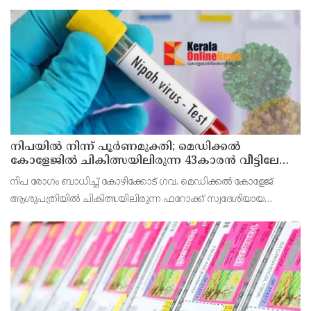
അലോട്ട്‌മെന്റിനായി അപേക്ഷിക്കാനുള്ള അവസരം ആഗസ്റ്റ് 7 ന്
വൈകിട്ട് 4 മണി വരെ നൽകിയിരുന്നു
നിപയിൽ നിന്ന് പൂർണമുക്തി; മെഡിക്കൽ
കോളേജിൽ ചികിത്സയിലിരുന്ന 43കാരൻ വീട്ടിലേക്ക്
മടങ്ങി
നിപ രോഗം ബാധിച്ച് കോഴിക്കോട് ഗവ. മെഡിക്കൽ കോളേജ്
ആശുപത്രിയിൽ ചികിത്സയിലിരുന്ന ഫറോക്ക് സ്വദേശിയായ
43കാരനെ ഡിസ്ചാർജ് ചെയ്തു.