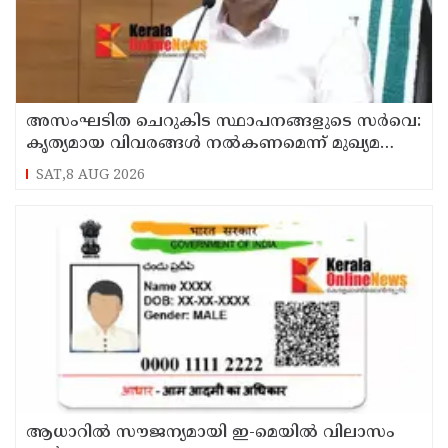
അസംഘടിത ചെറുകിട സ്ഥാപനങ്ങളുടെ സർവെ:
കൃത്യമായ വിവരങ്ങൾ നൽകണമെന്ന് മുഖ്യമന്ത്രി
വി ഡി സതീശൻ
SAT,8 AUG 2026
ആധാറിൽ സൗജന്യമായി ഇ-മെയിൽ വിലാസം