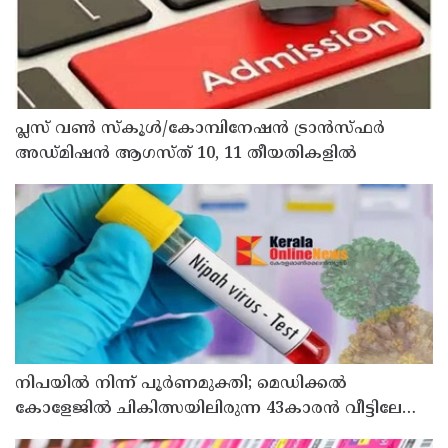
പ്ലസ് വൺ സ്‌കൂൾ/കോമ്പിനേഷൻ ട്രാൻസ്ഫർ
അഡ്മിഷൻ ആഗസ്ത് 10, 11 തീയതികളിൽ
നിപയിൽ നിന്ന് പൂർണമുക്തി; മെഡിക്കൽ
കോളേജിൽ ചികിത്സയിലിരുന്ന 43കാരൻ വീട്ടിലേക്ക്
മടങ്ങി