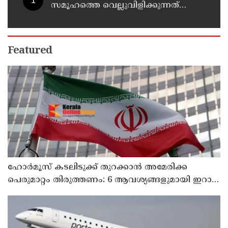
സമൂഹത്തെ വെല്ലുവിളിക്കുന്നത്
പോലെ, കുറ്റത്തിന് അനുസരിച്ച്
ശിക്ഷ നല്‍കും':എഡിജിപി
Featured
ഹോര്‍മൂസ് കടലിടുക്ക് തുറക്കാന്‍ അമേരിക്ക
പെരുമാറ്റം തിരുത്തണം: 6 ആവശ്യങ്ങളുമായി ഇറാന്‍
ദേശീയ സുരക്ഷാ കൗണ്‍സില്‍