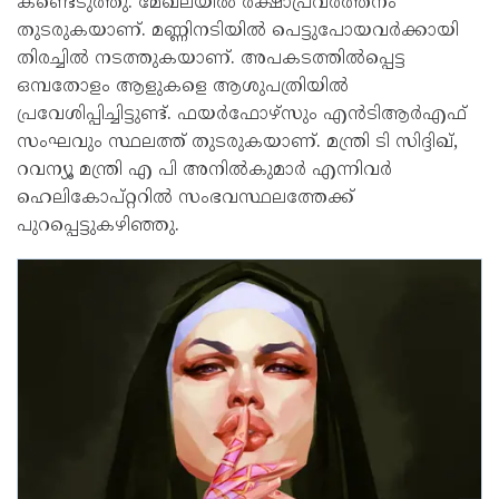
കണ്ടെടുത്തു. മേഖലയിൽ രക്ഷാപ്രവർത്തനം
തുടരുകയാണ്. മണ്ണിനടിയിൽ പെട്ടുപോയവർക്കായി
തിരച്ചിൽ നടത്തുകയാണ്. അപകടത്തിൽപ്പെട്ട
ഒമ്പതോളം ആളുകളെ ആശുപത്രിയിൽ
പ്രവേശിപ്പിച്ചിട്ടുണ്ട്. ഫയർഫോഴ്സും എൻടിആർഎഫ്
സംഘവും സ്ഥലത്ത് തുടരുകയാണ്. മന്ത്രി ടി സിദ്ദിഖ്,
റവന്യൂ മന്ത്രി എ പി അനിൽകുമാർ എന്നിവർ
ഹെലികോപ്റ്ററിൽ സംഭവസ്ഥലത്തേക്ക്
പുറപ്പെട്ടുകഴിഞ്ഞു.