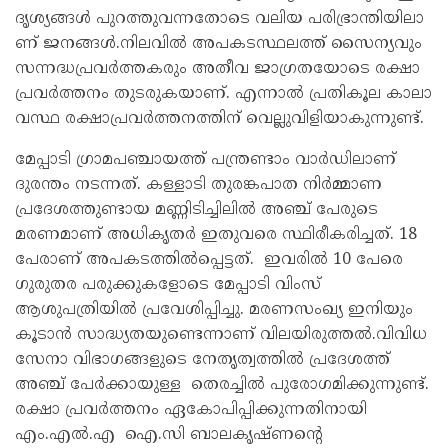
ദൃ​ശ്യ​ങ്ങ​ൾ പു​റ​ത്തു​വ​ന്ന​തോ​ടെ വ​ലി​യ പ​രി​ഭ്രാ​ന്തി​യി​ലാ​
ണ് ജ​ന​ങ്ങ​ൾ.നി​ല​വി​ൽ അ​പ​ക​ട​സ്ഥ​ല​ത്ത് സൈ​ന്യ​വും
സ​ന്ന​ദ്ധ​പ്ര​വ​ർ​ത്ത​ക​രും അ​തീ​വ ജാ​ഗ്ര​ത​യോ​ടെ ര​ക്ഷാ​
പ്ര​വ​ർ​ത്ത​നം തു​ട​രു​ക​യാ​ണ്. എ​ന്നാ​ൽ പ്ര​തി​കൂ​ല കാ​ലാ​
വ​സ്ഥ ര​ക്ഷാ​പ്ര​വ​ർ​ത്ത​ന​ത്തി​ന് വെ​ല്ലു​വി​ളി​യാ​കു​ന്നു​ണ്ട്.
മേപ്പാടി ഗ്രാമപഞ്ചായത്ത് പന്ത്രണ്ടാം വാർഡിലാണ്
ദുരന്തം നടന്നത്. കള്ളാടി തുരങ്കപാത നിർമ്മാണ
പ്രദേശത്തുണ്ടായ മണ്ണിടിച്ചിലിൽ അഞ്ച് പേരുടെ
മരണമാണ് അധികൃതർ ഇതുവരെ സ്ഥിരീകരിച്ചത്. 18
പേരാണ് അപകടത്തിൽപ്പെട്ടത്. ഇവരിൽ 10 പേരെ
ഗുരുതര പരുക്കുകളോടെ മേപ്പാടി വിംസ്
ആശുപത്രിയിൽ പ്രവേശിപ്പിച്ചു. മരണസംഖ്യ ഇനിയും
കൂടാൻ സാദ്ധ്യതയുണ്ടെന്നാണ് വിലയിരുത്തൽ.വിവിധ
സേനാ വിഭാഗങ്ങളുടെ നേതൃത്വത്തിൽ പ്രദേശത്ത്
അഞ്ച് പേർക്കായുള്ള തെരച്ചിൽ പുരോഗമിക്കുന്നുണ്ട്.
രക്ഷാ പ്രവർത്തനം ഏകോപിപ്പിക്കുന്നതിനായി
എം.എൽ.എ ഐ.സി ബാലകൃഷ്ണന്റെ