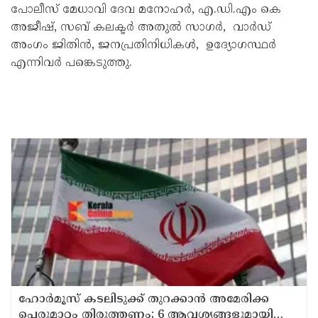
പോലീസ് മേധാവി ദേവ മനോഹർ, എ.ഡി.എം കെ
അജീഷ്, സബ് കലക്ടർ അതുൽ സാഗർ, വാർഡ്
അംഗം ജിതിൻ, ജനപ്രതിനിധികൾ, ഉദ്യോഗസ്ഥർ
എന്നിവർ പങ്കെടുത്തു.
ഹോര്‍മൂസ് കടലിടുക്ക് തുറക്കാന്‍ അമേരിക്ക
പെരുമാറ്റം തിരുത്തണം: 6 ആവശ്യങ്ങളുമായി