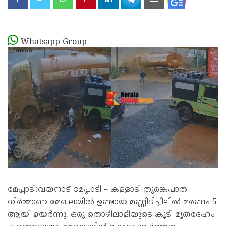
Whatsapp Group
മേപ്പാടി:വയനാട് മേപ്പാടി – കള്ളാടി തുരങ്കപാത
നിർമ്മാണ മേഖലയിൽ ഉണ്ടായ മണ്ണിടിച്ചിലിൽ മരണം 5
ആയി ഉയർന്നു. ഒരു തൊഴിലാളിയുടെ കൂടി മൃതദേഹം