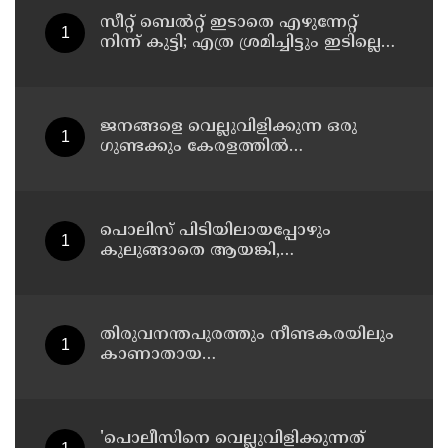
സീറ്റ് ബെല്‍റ്റ് ഇടാതെ എഴുന്നേറ്റ്
നിന്ന് കുട്ടി; എത്ര ശ്രമിച്ചിട്ടും ഇടില്ലെന്ന്
വാശിപിടിച്ചതോടെ വിമാനം റദ്ദാക്കി
ജനങ്ങളെ വെല്ലുവിളിക്കുന്ന ഒരു
ഗുണ്ടക്കും കേരളത്തില്‍
സ്ഥാനമുണ്ടാകില്ല: രമേശ് ചെന്നിത്തല
പൊലിസ് പിടിയിലായപ്പോഴും
കുലുങ്ങാതെ ആയങ്കി,
ഒളിത്താവളങ്ങളില്‍ മാറി മാറി
താമസിച്ച് കണ്ണൂരിലെ ക്വട്ടേഷന്‍
നേതാവ്
തിരുവനന്തപുരത്തും നീണ്ടകരയിലും
കാണാതായ
മത്സ്യത്തൊഴിലാളികള്‍ക്കായി
തിരച്ചില്‍ പത്താം ദിവസത്തിലേക്ക്
'പൊലീസിനെ വെല്ലുവിളിക്കുന്നത്