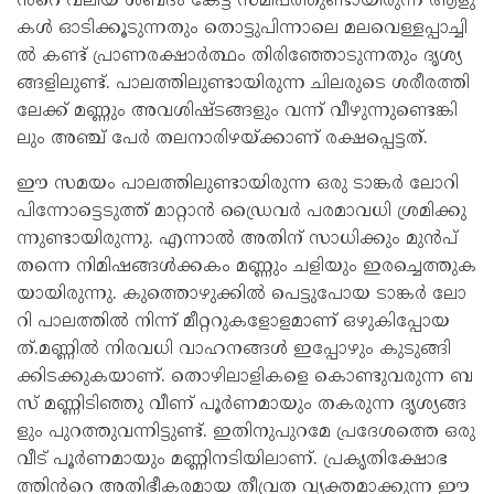
ൻറെ വ​ലി​യ ശ​ബ്ദം കേ​ട്ട് സ​മീ​പ​ത്തു​ണ്ടാ​യി​രു​ന്ന ആ​ളു​
ക​ൾ ഓ​ടി​ക്കൂ​ടു​ന്ന​തും തൊ​ട്ടു​പി​ന്നാ​ലെ മ​ല​വെ​ള്ള​പ്പാ​ച്ചി​
ൽ ക​ണ്ട് പ്രാ​ണ​ര​ക്ഷാ​ർ​ത്ഥം തി​രി​ഞ്ഞോ​ടു​ന്ന​തും ദൃ​ശ്യ​
ങ്ങ​ളി​ലു​ണ്ട്. പാ​ല​ത്തി​ലു​ണ്ടാ​യി​രു​ന്ന ചി​ല​രു​ടെ ശ​രീ​ര​ത്തി​
ലേ​ക്ക് മ​ണ്ണും അ​വ​ശി​ഷ്ട​ങ്ങ​ളും വ​ന്ന് വീ​ഴു​ന്നു​ണ്ടെ​ങ്കി​
ലും അ​ഞ്ച് പേ​ർ ത​ല​നാ​രി​ഴ​യ്ക്കാ​ണ് ര​ക്ഷ​പ്പെ​ട്ട​ത്.
ഈ ​സ​മ​യം പാ​ല​ത്തി​ലു​ണ്ടാ​യി​രു​ന്ന ഒ​രു ടാ​ങ്ക​ർ ലോ​റി
പി​ന്നോ​ട്ടെ​ടു​ത്ത് മാ​റ്റാ​ൻ ഡ്രൈ​വ​ർ പ​ര​മാ​വ​ധി ശ്ര​മി​ക്കു​
ന്നു​ണ്ടാ​യി​രു​ന്നു. എ​ന്നാ​ൽ അ​തി​ന് സാ​ധി​ക്കും മു​ൻ​പ്
ത​ന്നെ നി​മി​ഷ​ങ്ങ​ൾ​ക്ക​കം മ​ണ്ണും ച​ളി​യും ഇ​ര​ച്ചെ​ത്തു​ക​
യാ​യി​രു​ന്നു. കു​ത്തൊ​ഴു​ക്കി​ൽ പെ​ട്ടു​പോ​യ ടാ​ങ്ക​ർ ലോ​
റി പാ​ല​ത്തി​ൽ നി​ന്ന് മീ​റ്റ​റു​ക​ളോ​ള​മാ​ണ് ഒ​ഴു​കി​പ്പോ​യ​
ത്.മ​ണ്ണി​ൽ നി​ര​വ​ധി വാ​ഹ​ന​ങ്ങ​ൾ ഇ​പ്പോ​ഴും കു​ടു​ങ്ങി​
ക്കി​ട​ക്കു​ക​യാ​ണ്. തൊ​ഴി​ലാ​ളി​ക​ളെ കൊ​ണ്ടു​വ​രു​ന്ന ബ​
സ് മ​ണ്ണി​ടി​ഞ്ഞു വീ​ണ് പൂ​ർ​ണ​മാ​യും ത​ക​രു​ന്ന ദൃ​ശ്യ​ങ്ങ​
ളും പു​റ​ത്തു​വ​ന്നി​ട്ടു​ണ്ട്. ഇ​തി​നു​പു​റ​മേ പ്ര​ദേ​ശ​ത്തെ ഒ​രു
വീ​ട് പൂ​ർ​ണ​മാ​യും മ​ണ്ണി​ന​ടി​യി​ലാ​ണ്. പ്ര​കൃ​തി​ക്ഷോ​ഭ​
ത്തി​ൻറെ അ​തി​ഭീ​ക​ര​മാ​യ തീ​വ്ര​ത വ്യ​ക്ത​മാ​ക്കു​ന്ന ഈ ​