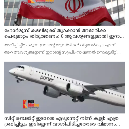
ഹോര്‍മൂസ് കടലിടുക്ക് തുറക്കാന്‍ അമേരിക്ക
പെരുമാറ്റം തിരുത്തണം: 6 ആവശ്യങ്ങളുമായി ഇറാന്‍
ദേശീയ സുരക്ഷാ കൗണ്‍സില്‍
മരവിപ്പിച്ചിരിക്കുന്ന ഇറാന്റെ ആസ്തികള്‍ വിട്ടുനല്‍കുക എന്നീ
ആറ് ആവശ്യങ്ങളാണ് ഇറാന്റെ സുപ്രീം നാഷണല്‍ സെക്യൂരിറ്റി
കൗണ്‍സില്‍ മുന്നോട്ട് വെച്ചിരിക്കുന്നത്.
സീറ്റ് ബെല്‍റ്റ് ഇടാതെ എഴുന്നേറ്റ് നിന്ന് കുട്ടി; എത്ര
ശ്രമിച്ചിട്ടും ഇടില്ലെന്ന് വാശിപിടിച്ചതോടെ വിമാനം