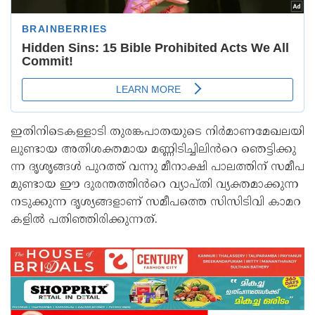
ഇതിനിടെകള്ളാ​ടി തു​ര​ങ്ക​പാ​ത​യു​ടെ നി​ർ​മാ​ണ​മേ​ഖ​ല​യി​
ലു​ണ്ടാ​യ അ​തി​ശ​ക്ത​മാ​യ മ​ണ്ണി​ടി​ച്ചി​ലി​ൻറെ ഞെ​ട്ടി​ക്കു​
ന്ന ദൃ​ശൃ​ങ്ങ​ൾ പു​റ​ത്ത് വന്നു മീ​നാ​ക്ഷി പാ​ല​ത്തി​ന് സ​മീ​പ​
മു​ണ്ടാ​യ ഈ ​ദു​ര​ന്ത​ത്തി​ൻറെ വ്യാ​പ്തി വ്യ​ക്ത​മാ​ക്കു​ന്ന
ന​ടു​ക്കു​ന്ന ദൃ​ശ്യ​ങ്ങ​ളാ​ണ് സ​മീ​പ​ത്തെ സി​സി​ടി​വി കാ​മ​റ​
ക​ളി​ൽ പ​തി​ഞ്ഞി​രി​ക്കു​ന്ന​ത്.