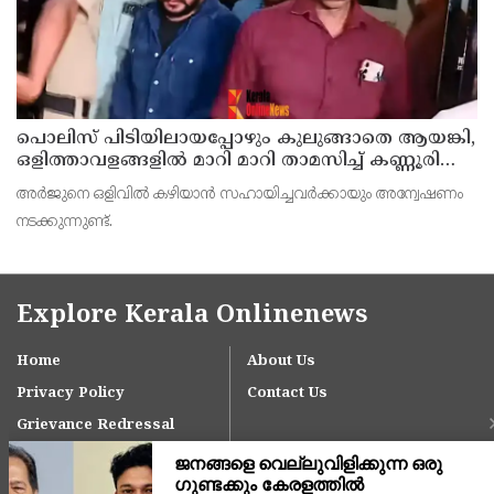
പൊലിസ് പിടിയിലായപ്പോഴും കുലുങ്ങാതെ ആയങ്കി,
ഒളിത്താവളങ്ങളില്‍ മാറി മാറി താമസിച്ച് കണ്ണൂരിലെ
ക്വട്ടേഷന്‍ നേതാവ്
അര്‍ജുനെ ഒളിവില്‍ കഴിയാന്‍ സഹായിച്ചവര്‍ക്കായും അന്വേഷണം
നടക്കുന്നുണ്ട്.
Explore Kerala Onlinenews
Home
About Us
Privacy Policy
Contact Us
Grievance Redressal