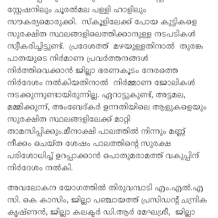
സ്റ്റേഷനിലും ചൂരൽമല പള്ളി ഹാളിലും
സൗകര്യമൊരുക്കി. സ്കൂളിലേക്ക് പോയ കുട്ടികളെ
സുരക്ഷിത സ്ഥലങ്ങളിലെത്തിക്കാനുള്ള നടപടികൾ
സ്വീകരിച്ചിട്ടുണ്ട്. പ്രദേശത്ത് മഴയുള്ളതിനാൽ തുരങ്ക
പാതയുടെ നിർമാണ പ്രവർത്തനങ്ങൾ
നിർത്തിവെക്കാൻ ജില്ലാ ഭരണകൂടം നേരത്തെ
നിർദേശം നൽകിയതിനാൽ നിർമ്മാണ ജോലികൾ
നടക്കുന്നുണ്ടായിരുന്നില്ല. ഏറാട്ടുകുണ്ട്, അട്ടമല,
മമ്മിക്കുന്ന്, അംബേദ്കർ ഉന്നതിയിലെ ആളുകളെയും
സുരക്ഷിത സ്ഥലങ്ങളിലേക്ക് മാറ്റി
താമസിപ്പിക്കും.മീനാക്ഷി പാലത്തിൽ നിന്നും മണ്ണ്
നീക്കം ചെയ്ത ശേഷം പാലത്തിൻ്റെ സുരക്ഷ
പരിശോധിച്ച് ഉറപ്പാക്കാൻ പൊതുമരാമത്ത് വകുപ്പിന്
നിർദേശം നൽകി.
അവലോകന യോഗത്തിൽ തിരുവമ്പാടി എം.എൽ.എ
സി. കെ കാസിം, ജില്ലാ പഞ്ചായത്ത് പ്രസിഡൻ്റ് ചന്ദ്രിക
കൃഷ്ണൻ, ജില്ലാ കലക്ടർ ഡി.ആർ മേഘശ്രീ, ജില്ലാ