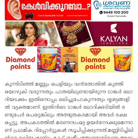
കു​ന്നി​ടി​ഞ്ഞ് മ​ണ്ണും ചെ​ളി​യും വ​ൻ​തോ​തി​ൽ കു​ത്തി​
യൊ​ഴു​കി വ​രു​ന്ന​തും പാ​ത​യി​ലു​ണ്ടാ​യി​രു​ന്ന ടാ​ങ്ക​ർ ലോ​
റി​യ​ട​ക്കം ഇ​തി​നൊ​പ്പം ഒ​ലി​ച്ചു​പോ​കു​ന്ന​തും ദൃ​ശ്യ​ങ്ങ​ളി​
ൽ വ്യ​ക്ത​മാ​ണ്. ഇ​തി​നി​ടെ ടാ​ങ്ക​ർ ലോ​റി​ക്ക​ടി​യി​ൽ ര​
ണ്ടു​പേ​ർ പെ​ട്ടെ​ങ്കി​ലും അ​ത്ഭു​ത​ക​ര​മാ​യി അ​വ​ർ ര​ക്ഷ​
പ്പെ​ട്ടു. അ​പ​ക​ട​ത്തി​ൽ മ​ര​ണ​സം​ഖ്യ ഉ​യ​ർ​ന്നേ​ക്കു​മെ​ന്നാ​
ണ് പ്ര​ഥ​മി​ക റി​പ്പോ​ർ​ട്ടു​ക​ൾ സൂ​ചി​പ്പി​ക്കു​ന്ന​ത്.മ​ണ്ണി​ടി​ച്ചി​ലി​