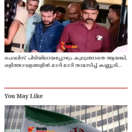
പൊലിസ് പിടിയിലായപ്പോഴും കുലുങ്ങാതെ ആയങ്കി,
ഒളിത്താവളങ്ങളില്‍ മാറി മാറി താമസിച്ച് കണ്ണൂരിലെ
ക്വട്ടേഷന്‍ നേതാവ്
You May Like