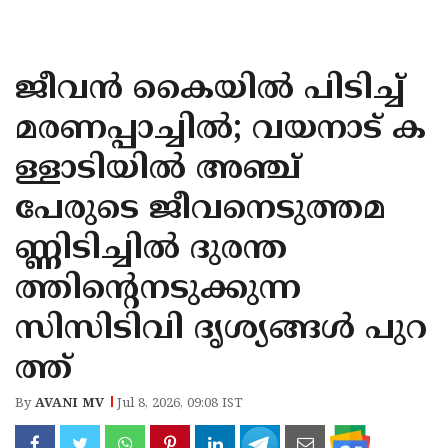
KOZHIKODE
WAYANAD
ജീ​വ​ൻ കൈ​യി​ൽ പി​ടി​ച്ച്
KANNUR
മ​ര​ണ​പ്പാ​ച്ചി​ൽ; വയനാട് ക
KASARAGOD
ള്ളാടിയിൽ അഞ്ച്
പേരുടെ ജീവനെടുത്തമ
ണ്ണിടിച്ചിൽ ദുരന്ത
ത്തിൻ്റെന​ടു​ക്കുന്ന
സിസിടിവി ദൃ​ശ്യ​ങ്ങ​ൾ പു​റ​
ത്ത്
By
AVANI MV
Jul 8, 2026, 09:08 IST