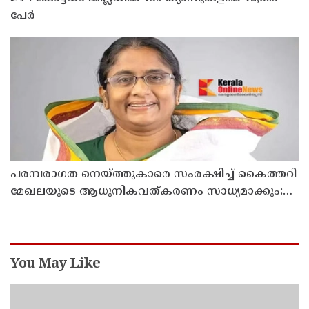
പേര്‍
പരമ്പരാഗത നെയ്ത്തുകാരെ സംരക്ഷിച്ച് കൈത്തറി
മേഖലയുടെ ആധുനികവത്കരണം സാധ്യമാക്കും:
ഡെപ്യൂട്ടി സ്പീക്കർ ഷാനിമോൾ ഉസ്മാൻ
You May Like