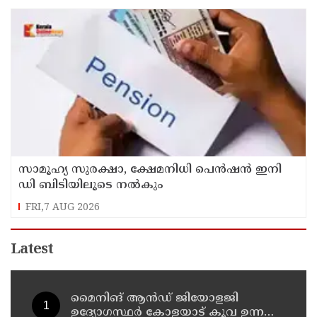
സാമൂഹ്യ സുരക്ഷാ, ക്ഷേമനിധി പെൻഷൻ ഇനി
ഡി ബിടിയിലൂടെ നൽകും
FRI,7 AUG 2026
Latest
മൈനിങ് ആൻഡ്​ ജിയോളജി
ഉദ്യോഗസ്ഥർ കോളയാട് കൂവ ഉന്നതി