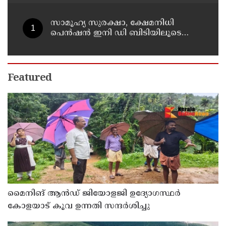
പ്രതികൂലമായി ബാധിക്കും ; കെ.എൻ.
ബാലഗോപാൽ
സാമൂഹ്യ സുരക്ഷാ, ക്ഷേമനിധി
പെൻഷൻ ഇനി ഡി ബിടിയിലൂടെ
നൽകും
Featured
മൈനിങ് ആൻഡ്​ ജിയോളജി ഉദ്യോഗസ്ഥർ
കോളയാട് കൂവ ഉന്നതി സന്ദർശിച്ചു