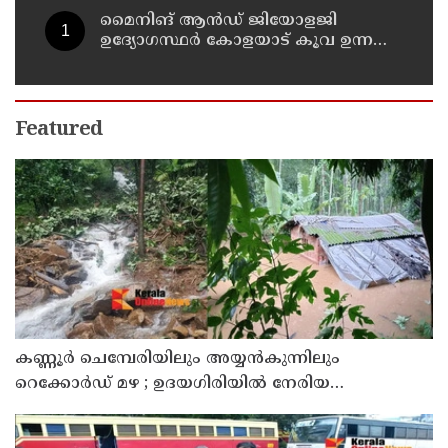
മൈനിങ് ആൻഡ്​ ജിയോളജി
ഉദ്യോഗസ്ഥർ കോളയാട് കൂവ ഉന്നതി
സന്ദർശിച്ചു
Featured
കണ്ണൂർ ചെമ്പേരിയിലും അയ്യൻകുന്നിലും
റെക്കോർഡ് മഴ ; ഉദയഗിരിയിൽ നേരിയ
ഉരുൾപൊട്ടൽ; 13 പേരെ ക്യാമ്പിലേക്ക് മാറ്റി