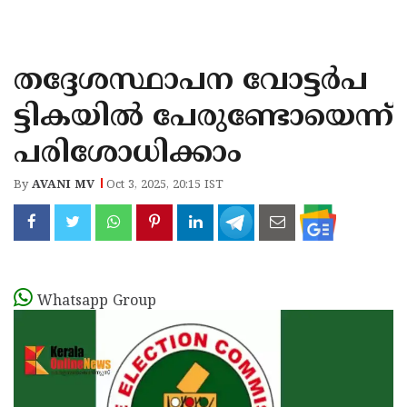
KOZHIKODE
WAYANAD
തദ്ദേശസ്ഥാപന വോട്ടർപ
KANNUR
ട്ടികയിൽ പേരുണ്ടോയെന്ന്
KASARAGOD
പരിശോധിക്കാം
By
AVANI MV
Oct 3, 2025, 20:15 IST
Whatsapp Group