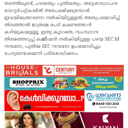
തരത്തിലുണ്ട്, പഴയതും പുതിയതും. തദ്ദേശസ്ഥാപന
വോട്ടർപട്ടികയിൽ അപേക്ഷിക്കുമ്പോൾ
ഇവയിലേതാണോ നൽകിയിട്ടുള്ളത്, അതുപയോഗിച്ച്
തിരഞ്ഞാൽ മാത്രമേ പേര് കണ്ടെത്താൻ
കഴിയുകയുള്ളൂ. ഇതു കൂടാതെ, സംസ്ഥാന
തിരഞ്ഞെടുപ്പ് കമ്മീഷൻ നൽകിയിട്ടുള്ള പഴയ SEC Id
നമ്പരോ, പുതിയ SEC നമ്പരോ ഉപയോഗിച്ചും
പേരുണ്ടോയെന്ന് പരിശോധിക്കാം.