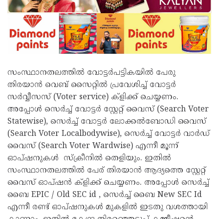
സംസ്ഥാനതലത്തിൽ വോട്ടർപട്ടികയിൽ പേരു
തിരയാൻ വെബ് സൈറ്റിൽ പ്രവേശിച്ച് വോട്ടർ
സർവ്വീസസ് (Voter service) ക്ളിക്ക് ചെയ്യണം.
അപ്പോൾ സെർച്ച് വോട്ടർ സ്റ്റേറ്റ് വൈസ് (Search Voter
Statewise), സെർച്ച് വോട്ടർ ലോക്കൽബോഡി വൈസ്
(Search Voter Localbodywise), സെർച്ച് വോട്ടർ വാർഡ്
വൈസ് (Search Voter Wardwise) എന്നീ മൂന്ന്
ഓപ്ഷനുകൾ സ്ക്രീനിൽ തെളിയും. ഇതിൽ
സംസ്ഥാനതലത്തിൽ പേര് തിരയാൻ ആദ്യത്തെ സ്റ്റേറ്റ്
വൈസ് ഓപ്ഷൻ ക്ളിക്ക് ചെയ്യണം. അപ്പോൾ സെർച്ച്
ബൈ EPIC / Old SEC id , സെർച്ച് ബൈ New SEC Id
എന്നീ രണ്ട് ഓപ്ഷനുകൾ മുകളിൽ ഇടതു വശത്തായി