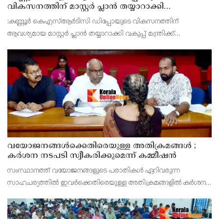
വികസനത്തിന് മാസ്റ്റർ പ്ലാൻ തയ്യാറാക്കി
സമർപ്പിക്കും : ടി ഒ മോഹനൻ എം എൽ എ
:കണ്ണൂർ കെഎസ്ആർടിസി ഡിപ്പോയുടെ വികസനത്തിന്
ആവശ്യമായ മാസ്റ്റർ പ്ലാൻ തയ്യാറാക്കി വകുപ്പ് മന്ത്രിക്ക്
സമർപ്പിക്കുമെന്ന് അഡ്വ.ടി ഒ മോഹനൻ എംഎൽഎ അറിയിച്ചു.
ഡിപ്പോയ്ക്ക് നാല് ഏക്കറിൽ അധികം വരുന്ന സ്ഥലമുണ്ട്
വയോജനങ്ങൾക്കെതിരെയുള്ള അതിക്രമങ്ങൾ ;
കർശന നടപടി സ്വീകരിക്കുമെന്ന് കമ്മീഷൻ
സംസ്ഥാനത്ത് വയോജനങ്ങളുടെ പരാതികൾ ഏറിവരുന്ന
സാഹചര്യത്തിൽ ഇവർക്കെതിരെയുള്ള അതിക്രമങ്ങളിൽ കർശന
നടപടി സ്വീകരിക്കുമെന്ന് വയോജന കമ്മീഷൻ ചെയർമാൻ അഡ്വ.
കെ. സോമപ്രസാദ്.