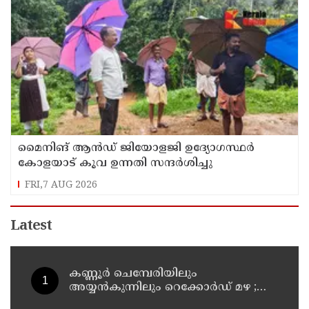
മൈനിങ് ആൻഡ്​ ജിയോളജി ഉദ്യോഗസ്ഥർ
കോളയാട് കൂവ ഉന്നതി സന്ദർശിച്ചു
FRI,7 AUG 2026
Latest
കണ്ണൂർ ചെമ്പേരിയിലും
അയ്യൻകുന്നിലും റെക്കോർഡ് മഴ ;
ഉദയഗിരിയിൽ നേരിയ ഉരുൾപൊട്ടൽ;