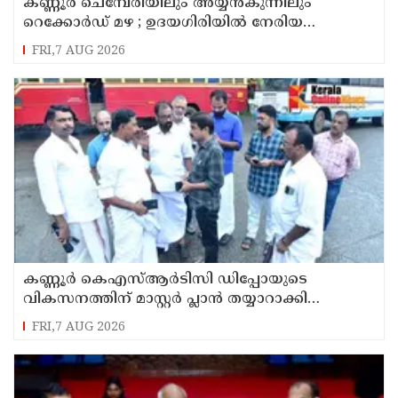
കണ്ണൂർ ചെമ്പേരിയിലും അയ്യൻകുന്നിലും
റെക്കോർഡ് മഴ ; ഉദയഗിരിയിൽ നേരിയ
ഉരുൾപൊട്ടൽ; 13 പേരെ ക്യാമ്പിലേക്ക് മാറ്റി
FRI,7 AUG 2026
കണ്ണൂർ കെഎസ്ആർടിസി ഡിപ്പോയുടെ
വികസനത്തിന് മാസ്റ്റർ പ്ലാൻ തയ്യാറാക്കി
സമർപ്പിക്കും : ടി ഒ മോഹനൻ എം എൽ എ
FRI,7 AUG 2026