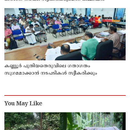
കണ്ണൂർ പുതിയതെരുവിലെ ഗതാഗതം
സുഗമമാക്കാന്‍ നടപടികള്‍ സ്വീകരിക്കും
You May Like