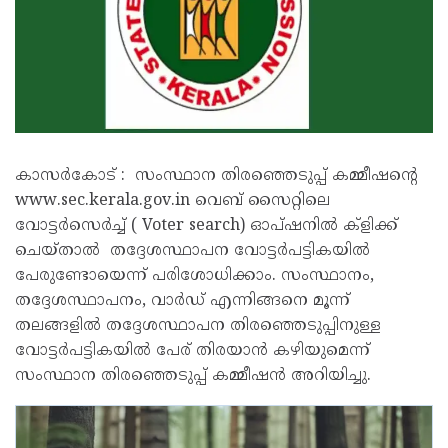
കാസർകോട് : സംസ്ഥാന തിരഞ്ഞെടുപ്പ് കമ്മീഷന്റെ
www.sec.kerala.gov.in വെബ് സൈറ്റിലെ
വോട്ടർസെർച്ച് ( Voter search) ഓപ്ഷനിൽ ക്ളിക്ക്
ചെയ്താൽ തദ്ദേശസ്ഥാപന വോട്ടർപട്ടികയിൽ
പേരുണ്ടോയെന്ന് പരിശോധിക്കാം. സംസ്ഥാനം,
തദ്ദേശസ്ഥാപനം, വാർഡ് എന്നിങ്ങനെ മൂന്ന്
തലങ്ങളിൽ തദ്ദേശസ്ഥാപന തിരഞ്ഞെടുപ്പിനുള്ള
വോട്ടർപട്ടികയിൽ പേര് തിരയാൻ കഴിയുമെന്ന്
സംസ്ഥാന തിരഞ്ഞെടുപ്പ് കമ്മീഷൻ അറിയിച്ചു.