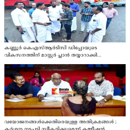
കണ്ണൂർ കെഎസ്ആർടിസി ഡിപ്പോയുടെ
വികസനത്തിന് മാസ്റ്റർ പ്ലാൻ തയ്യാറാക്കി
സമർപ്പിക്കും : ടി ഒ മോഹനൻ എം എൽ എ
വയോജനങ്ങൾക്കെതിരെയുള്ള അതിക്രമങ്ങൾ ;
കർശന നടപടി സ്വീകരിക്കുമെന്ന് കമ്മീഷൻ