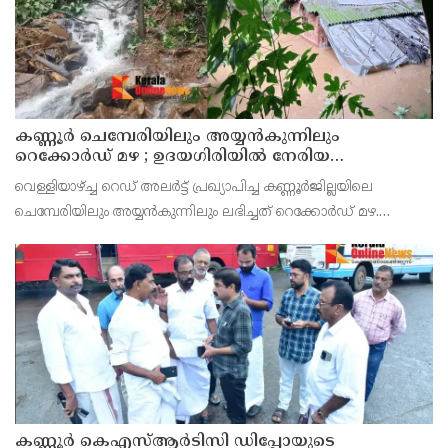
കണ്ണൂർ ചെമ്പേരിയിലും അയ്യൻകുന്നിലും
റെക്കോർഡ് മഴ ; ഉദയഗിരിയിൽ നേരിയ
ഉരുൾപൊട്ടൽ; 13 പേരെ ക്യാമ്പിലേക്ക് മാറ്റി
വെള്ളിയാഴ്ച്ച റെഡ് അലർട്ട് പ്രഖ്യാപിച്ച കണ്ണൂർജില്ലയിലെ
ചെമ്പേരിയിലും അയ്യൻകുന്നിലും ലഭിച്ചത് റെക്കോർഡ് മഴ.
രാവിലെ 8.30 മുതലുള്ള ഏഴ് മണിക്കൂറിൽ ചെമ്പേരിയിൽ ലഭിച്ച 96
മില്ലിമീറ്റർ മഴ ആ സമയം സംസ്ഥാനത്ത
കണ്ണൂർ കെഎസ്ആർടിസി ഡിപ്പോയുടെ