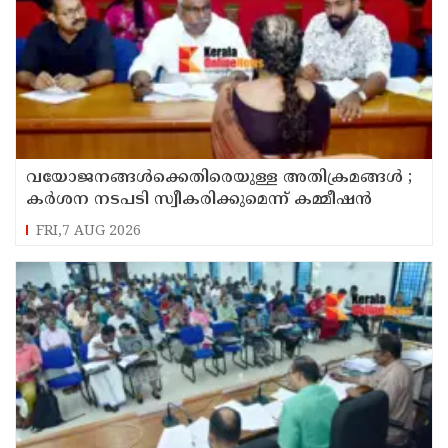
വയോജനങ്ങൾക്കെതിരെയുള്ള അതിക്രമങ്ങൾ ;
കർശന നടപടി സ്വീകരിക്കുമെന്ന് കമ്മീഷൻ
FRI,7 AUG 2026