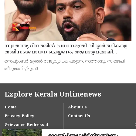
സ്വാതന്ത്ര്യ ദിനത്തില്‍ പ്രധാനമന്ത്രി വിദ്യാര്‍ത്ഥികളെ
അഭിസംബോധന ചെയ്യണം; ആവശ്യവുമായി
അഭിജീത് ദീപ്കെ
സെപ്റ്റംബര്‍ മുതല്‍ രാജ്യവ്യാപക പര്യടനം നടത്താനും സിജെപി
തീരുമാനിച്ചിട്ടുണ്ട്.
Explore Kerala Onlinenews
Home
About Us
Privacy Policy
Contact Us
Grievance Redressal