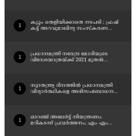
അപായപെടുത്തുമെന്നല്ല സര്‍വീസില്‍
തുടരാന്‍ അനുവദിക്കില്ലെന്നാണ്
പറഞ്ഞത് ; വിശദീകരണവുമായി
അര്‍ജുന്‍ ആയങ്കി
കുറ്റം തെളിയിക്കാതെ നടപടി ; ഫ്രഷ്
കട്ട് അറവുമാലിന്യ സംസ്‌കരണ
പ്ലാന്റിന് നല്‍കിയ സ്റ്റോപ്പ്
മെമ്മോയില്‍ ഗുരുതര വീഴ്ചയെന്ന്
ഹൈക്കോടതി
പ്രധാനമന്ത്രി നരേന്ദ്ര മോദിയുടെ
വിദേശയാത്രയ്ക്ക് 2021 മുതല്‍
ചെലവായത് 558കോടി രൂപ
സ്വാതന്ത്ര്യ ദിനത്തില്‍ പ്രധാനമന്ത്രി
വിദ്യാര്‍ത്ഥികളെ അഭിസംബോധന
ചെയ്യണം; ആവശ്യവുമായി അഭിജീത്
ദീപ്കെ
ഓറഞ്ച് അലേര്‍ട്ട് നിയന്ത്രണം
മറികടന്ന് പ്രവര്‍ത്തനം; എം എം
മണിയുടെ സഹോദരന്‍ നടത്തുന്ന
സിപ് ലൈന്‍ പൂട്ടിച്ച് അധികൃതര്‍