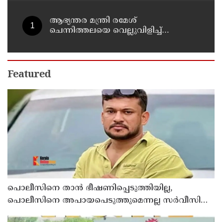
ആഭ്യന്തര മന്ത്രി രമേശ്
ചെന്നിത്തലയെ വെല്ലുവിളിച്ച്
അ‍ർജുൻ ആയങ്കി ; വിരട്ടരുത്..
വളർന്ന പാർട്ടി വേറെയാണ് !
Featured
പൊലീസിനെ താന്‍ ഭീഷണിപ്പെടുത്തിയില്ല,
പൊലീസിനെ അപായപെടുത്തുമെന്നല്ല സര്‍വീസില്‍
തുടരാന്‍ അനുവദിക്കില്ലെന്നാണ് പറഞ്ഞത് ;