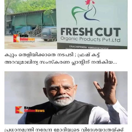
വിശദീകരണവുമായി അര്‍ജുന്‍ ആയങ്കി
കുറ്റം തെളിയിക്കാതെ നടപടി ; ഫ്രഷ് കട്ട്
അറവുമാലിന്യ സംസ്‌കരണ പ്ലാന്റിന് നല്‍കിയ
സ്റ്റോപ്പ് മെമ്മോയില്‍ ഗുരുതര വീഴ്ചയെന്ന്
ഹൈക്കോടതി
പ്രധാനമന്ത്രി നരേന്ദ്ര മോദിയുടെ വിദേശയാത്രയ്ക്ക്