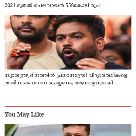
2021 മുതല്‍ ചെലവായത് 558കോടി രൂപ
സ്വാതന്ത്ര്യ ദിനത്തില്‍ പ്രധാനമന്ത്രി വിദ്യാര്‍ത്ഥികളെ
അഭിസംബോധന ചെയ്യണം; ആവശ്യവുമായി
അഭിജീത് ദീപ്കെ
You May Like