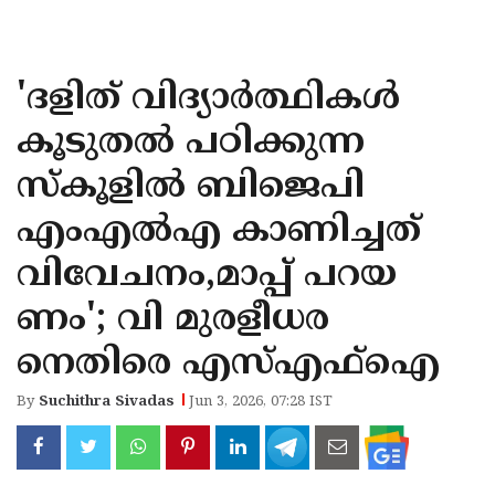
KOZHIKODE
WAYANAD
'ദളിത് വിദ്യാര്‍ത്ഥികള്‍
KANNUR
കൂടുതല്‍ പഠിക്കുന്ന
KASARAGOD
സ്‌കൂളില്‍ ബിജെപി
എംഎല്‍എ കാണിച്ചത്
വിവേചനം,മാപ്പ് പറയ
ണം'; വി മുരളീധര
നെതിരെ എസ്എഫ്‌ഐ
By
Suchithra Sivadas
Jun 3, 2026, 07:28 IST