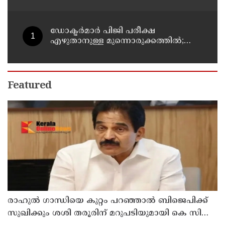
ഡോക്ടര്‍മാര്‍ പിജി പരീക്ഷ
എഴുതാനുള്ള മുന്നൊരുക്കത്തില്‍;
കാസര്‍കോട് പാണത്തൂര്‍
കുടുംബാരോഗ്യ കേന്ദ്രം അടച്ചുപൂട്ടി
Featured
രാഹുല്‍ ഗാന്ധിയെ കുറ്റം പറഞ്ഞാല്‍ ബിജെപിക്ക്
സുഖിക്കും ശശി തരൂരിന് മറുപടിയുമായി കെ സി