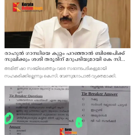
രാഹുല്‍ ഗാന്ധിയെ കുറ്റം പറഞ്ഞാല്‍ ബിജെപിക്ക്
സുഖിക്കും ശശി തരൂരിന് മറുപടിയുമായി കെ സി
വേണുഗോപാല്‍
അമിത് ഷാ സഭയിലെത്തും വരെ സഭാനടപടികളുമായി
സഹകരിക്കില്ലെന്നും കെ.സി. വേണുഗോപാല്‍ വ്യക്തമാക്കി.