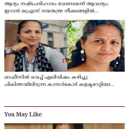
ആദ്യം നഷ്ടപരിഹാരം വേണമെന്ന് ആവശ്യം;
ഇറാന്‍ യുഎസ് നയതന്ത്ര നീക്കങ്ങളില്‍
അനിശ്ചിതത്വം
ഓഫീസില്‍ വെച്ച് എലിവിഷം കഴിച്ചു;
ചികിത്സയിലിരുന്ന കാസര്‍കോട് കളക്ടറേറ്റിലെ
സീനിയര്‍ ക്ലര്‍ക്ക് മരിച്ചു
You May Like