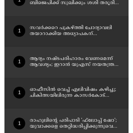
ബിജെപിക്ക് സുഖിക്കും ശശി തരൂരിന്
മറുപടിയുമായി കെ സി
വേണുഗോപാല്‍
സവര്‍ക്കറെ പുകഴ്ത്തി ചോദ്യാവലി
തയാറാക്കിയ അധ്യാപകന്
സസ്‌പെന്‍ഷന്‍
ആദ്യം നഷ്ടപരിഹാരം വേണമെന്ന്
ആവശ്യം; ഇറാന്‍ യുഎസ് നയതന്ത്ര
നീക്കങ്ങളില്‍ അനിശ്ചിതത്വം
ഓഫീസില്‍ വെച്ച് എലിവിഷം കഴിച്ചു;
ചികിത്സയിലിരുന്ന കാസര്‍കോട്
കളക്ടറേറ്റിലെ സീനിയര്‍ ക്ലര്‍ക്ക് മരിച്ചു
രാഹുലിന്റെ പരിപാടി 'ഫ്‌ലോപ്പ് ഷോ';
യുവാക്കളെ തെറ്റിദ്ധരിപ്പിക്കുന്നുവെന്ന്
യുപി മന്ത്രി ഡാനിഷ് അന്‍സാരി