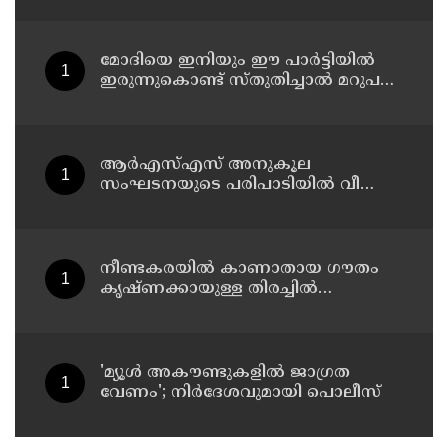
ബംഗാള്‍ സര്‍ക്കാര്‍
മോദിയെ ഇനിയും ഈ പാര്‍ട്ടിയില്‍
ഇരുന്നുകൊണ്ട് സ്തുതിച്ചാല്‍ മറുപടി
നല്‍കാന്‍ അറിയാത്തവരാണ് യൂത്ത്
കോണ്‍ഗ്രസുകാര്‍ എന്ന് കരുതേണ്ട ;
ശശി തരൂരിനെതിരെ യൂത്ത്
കോണ്‍ഗ്രസ് നേതാവ്
ആര്‍എസ്എസ് അനുകൂല
സംഘടനയുടെ പരിപാടിയില്‍ വീണ്ടും
പങ്കെടുത്ത് എംജി വൈസ് ചാന്‍സലര്‍
ഡോ. ഡി മാവൂത്ത്
നീണ്ടകരയില്‍ കാണാതായ ഗൗതം
കൃഷ്ണക്കായുള്ള തിരച്ചില്‍
പുനരാരംഭിച്ചു; നേവിയുടെ
ഐഎന്‍എസ് കല്‍പ്പേനി തീരത്ത്
'മ്യൂള്‍ അകൗണ്ടുകളില്‍ ജാഗ്രത
വേണം'; നിര്‍ദേശവുമായി പൊലീസ്