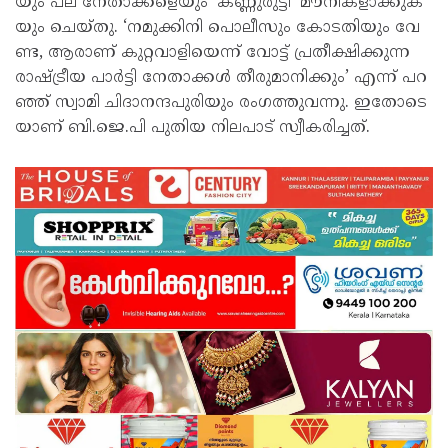
യും പ​ല നേ​താ​ക്ക​ളെ​യും ‘ക​ണ്ണു​രു​ട്ടി’ മൗ​നി​ക​ളാ​ക്കു​ക​
യും ചെ​യ്തു. ‘ന​മു​ക്കി​നി പൊ​ലീ​സും കോ​ട​തി​യും വേ​
ണ്ട, ആ​രാ​ണ്​ കു​റ്റ​വാ​ളി​യെ​ന്ന്​ വോ​ട്ട്​ പ്ര​തീ​ക്ഷി​ക്കു​ന്ന
രാ​ഷ്ട്രീ​യ പാ​ർ​ട്ടി നേ​താ​ക്ക​ൾ തീ​രു​മാ​നി​ക്കും’ എ​ന്ന്​ പ​റ​
ഞ്ഞ്​ സ്വാ​മി ചി​ദാ​ന​ന്ദ​പു​രി​യും രം​ഗ​ത്തു​വ​ന്നു. ഇ​തോ​ടെ​
യാ​ണ് ബി.​ജെ.​പി പു​തി​യ നി​ല​പാ​ട് സ്വീ​ക​രി​ച്ച​ത്.