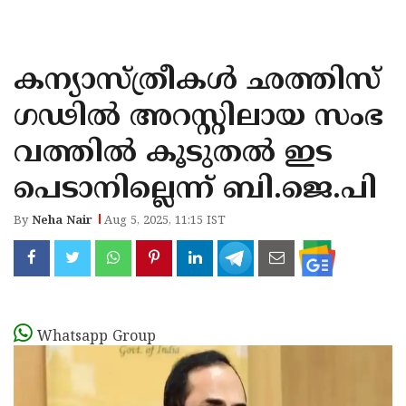
KOZHIKODE
WAYANAD
ക​ന്യാ​സ്ത്രീ​ക​ൾ ഛത്തി​സ്​​
KANNUR
ഗ​ഢി​ൽ അ​റ​സ്റ്റി​ലാ​യ സം​ഭ​
KASARAGOD
വ​ത്തി​ൽ കൂടുതൽ ഇട
പെടാനില്ലെന്ന് ബി.ജെ.പി
By
Neha Nair
Aug 5, 2025, 11:15 IST
Whatsapp Group