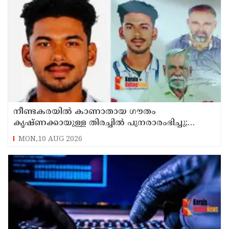
നീണ്ടകരയില്‍ കാണാതായ ഗൗതം
കൃഷ്ണക്കായുള്ള തിരച്ചില്‍ പുനരാരംഭിച്ചു;
നേവിയുടെ ഐഎന്‍എസ് കല്‍പ്പേനി തീരത്ത്
MON,10 AUG 2026