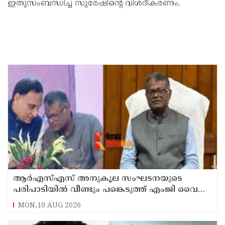
ഇ​തു​സം​ബ​ന്ധി​ച്ച സു​രേ​ഷി​ന്‍റെ വി​ശ​ദീ​ക​ര​ണം.
ആര്‍എസ്എസ് അനുകൂല സംഘടനയുടെ
പരിപാടിയില്‍ വീണ്ടും പങ്കെടുത്ത് എംജി വൈസ്
ചാന്‍സലര്‍ ഡോ. ഡി മാവൂത്ത്
MON,10 AUG 2026