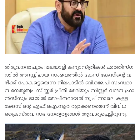
തി​രു​വ​ന​ന്ത​പു​രം: മ​ല​യാ​ളി ക​ന്യാ​സ്ത്രീ​ക​ൾ ഛത്തി​സ്​​ഗ​
ഢി​ൽ അ​റ​സ്റ്റി​ലാ​യ സം​ഭ​വ​ത്തി​ൽ കേ​സ്​ ​കേ​സി​ന്‍റെ വ​
ഴി​ക്ക്​ പോ​ക​ട്ടെ​യെ​ന്ന നി​ല​പാ​ടി​ൽ ബി.​ജെ.​പി സം​സ്ഥാ​
ന നേ​തൃ​ത്വം. സി​സ്റ്റ​ർ പ്രീ​തി മേ​രി​യും സി​സ്റ്റ​ർ വ​ന്ദ​ന ഫ്രാ​
ൻ​സി​സും ജ​യി​ൽ മോ​ചി​ത​രാ​യ​തി​നു പി​ന്നാ​ലെ ക​ള്ള​
ക്കേ​സി​ന്‍റെ എ​ഫ്.​ഐ.​ആ​ർ​ റ​ദ്ദാ​ക്ക​ണ​മെ​ന്ന്​ വി​വി​ധ
ക്രൈ​സ്ത​വ സ​ഭ നേ​തൃ​ത്വ​ങ്ങ​ൾ ആ​വ​ശ്യ​പ്പെ​ട്ടി​രു​ന്നു.