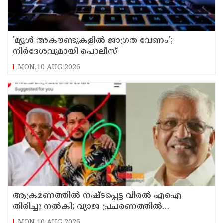
'മ്യൂള്‍ അകൗണ്ടുകളില്‍ ജാഗ്രത വേണം';
നിര്‍ദേശവുമായി പൊലീസ്
MON,10 AUG 2026
ആക്രമണത്തില്‍ നഷ്ടപ്പെട്ട വിരല്‍ എഐ
തിരിച്ചു നല്‍കി; വ്യാജ പ്രചരണത്തില്‍
നിയമനടപടി തുടങ്ങിയെന്ന് പി ജയരാജന്‍
MON,10 AUG 2026