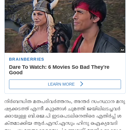
നി​ർ​ബ​ന്ധി​ത മ​ത​പ​രി​വ​ർ​ത്ത​നം, അ​ന്ത​ർ സം​സ്ഥാ​ന മ​നു​
ഷ്യ​ക്ക​ട​ത്ത്​ എ​ന്നീ കു​റ്റ​ങ്ങ​ൾ ചു​മ​ത്തി ജ​യി​ലി​ല​ട​ച്ച​വ​ർ​
ക്കാ​യു​ള്ള ബി.​ജെ.​പി ഇ​ട​പെ​ട​ലി​നെ​തി​രെ എ​തി​ർ​പ്പ്​ ശ​
ക്​​ത​മാ​ക്കി​യ ആ​ർ.​എ​സ്.​എ​സും ഹി​ന്ദു ഐ​ക്യ​വേ​ദി​