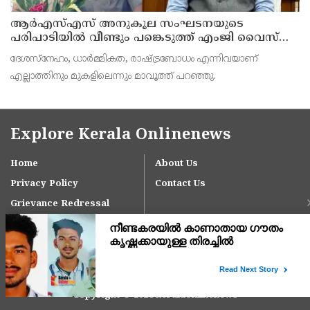
ആര്‍എസ്എസ് അനുകൂല സംഘടനയുടെ
പരിപാടിയില്‍ വീണ്ടും പങ്കെടുത്ത് എംജി വൈസ്
ചാന്‍സലര്‍ ഡോ. ഡി മാവൂത്ത്
ദേശസ്നേഹം, ധാര്‍മ്മികത, രാഷ്ട്രബോധം എന്നിവയാണ്
എല്ലാത്തിനും മുകളിലെന്നും മാവൂത്ത് പറഞ്ഞു.
Explore Kerala Onlinenews
Home
About Us
Privacy Policy
Contact Us
Grievance Redressal
Copyright © 2024 keralaonlinenews