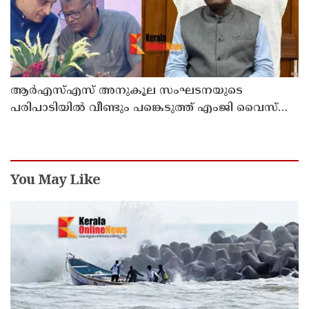
ആര്‍എസ്എസ് അനുകൂല സംഘടനയുടെ
പരിപാടിയില്‍ വീണ്ടും പങ്കെടുത്ത് എംജി വൈസ്
ചാന്‍സലര്‍ ഡോ. ഡി മാവൂത്ത്
You May Like