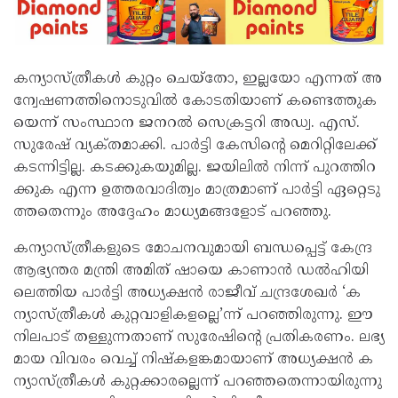
ക​ന്യാ​സ്ത്രീ​ക​ൾ കു​റ്റം ചെ​യ്​​തോ, ഇ​ല്ല​യോ എ​ന്ന​ത്​ അ​
ന്വേ​ഷ​ണ​ത്തി​നൊ​ടു​വി​ൽ കോ​ട​തി​യാ​ണ്​ ക​ണ്ടെ​ത്തു​ക​
യെ​ന്ന്​​ സം​സ്ഥാ​ന ജ​ന​റ​ൽ സെ​ക്ര​ട്ട​റി അ​ഡ്വ. എ​സ്.​
സു​രേ​ഷ്​ വ്യ​ക്​​ത​മാ​ക്കി. പാ​ർ​ട്ടി കേ​സി​ന്‍റെ മെ​റി​റ്റി​ലേ​ക്ക്​
ക​ട​ന്നി​ട്ടി​ല്ല. ക​ട​ക്കു​ക​യു​മി​ല്ല. ജ​യി​ലി​ൽ നി​ന്ന്​ പു​റ​ത്തി​റ​
ക്കു​ക എ​ന്ന ഉ​ത്ത​ര​വാ​ദി​ത്വം മാ​ത്ര​മാ​ണ്​ പാ​ർ​ട്ടി ഏ​റ്റെ​ടു​
ത്ത​തെ​ന്നും അ​ദ്ദേ​ഹം മാ​ധ്യ​മ​ങ്ങ​ളോ​ട്​ പ​റ​ഞ്ഞു.
ക​ന്യാ​സ്ത്രീ​ക​ളു​ടെ മോ​ച​ന​വു​മാ​യി ബ​ന്ധ​പ്പെ​ട്ട്​ കേ​ന്ദ്ര
ആ​ഭ്യ​ന്ത​ര മ​ന്ത്രി അ​മി​ത്​ ഷാ​യെ കാ​ണാ​ൻ ഡ​ൽ​ഹി​യി​
ലെ​ത്തി​യ പാ​ർ​ട്ടി അ​ധ്യ​ക്ഷ​ൻ രാ​ജീ​വ്​ ച​ന്ദ്ര​ശേ​ഖ​ർ​ ‘ക​
ന്യാ​സ്ത്രീ​ക​ൾ കു​റ്റ​വാ​ളി​ക​​ള​ല്ലെ’​ന്ന് പ​റ​ഞ്ഞി​രു​ന്നു. ഈ ​
നി​ല​പാ​ട് ത​ള്ളു​ന്ന​താ​ണ് സു​രേ​ഷി​ന്‍റെ പ്ര​തി​ക​ര​ണം. ല​ഭ്യ​
മാ​യ വി​വ​രം വെ​ച്ച്​ നി​ഷ്​​ക​ള​ങ്ക​മാ​യാ​ണ്​ അ​ധ്യ​ക്ഷ​ൻ ക​
ന്യാ​സ്ത്രീ​ക​ൾ കു​റ്റ​ക്കാ​ര​ല്ലെ​ന്ന്​ പ​റ​ഞ്ഞ​തെ​ന്നാ​യി​രു​ന്നു