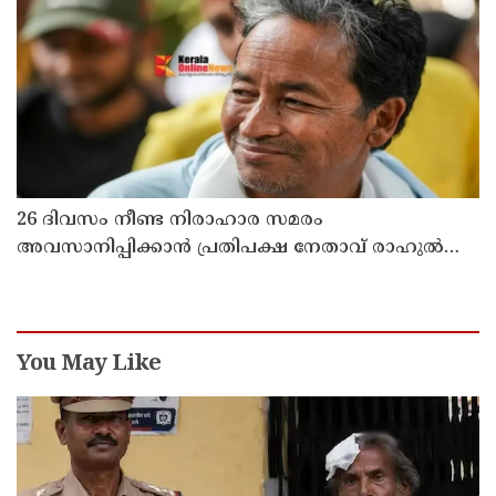
അധ്യാപികക്കെതിരെ പരാതിയുമായിബന്ധുക്കൾ
26 ദിവസം നീണ്ട നിരാഹാര സമരം
അവസാനിപ്പിക്കാൻ പ്രതിപക്ഷ നേതാവ് രാഹുൽ
ഗാന്ധിയുടെ സഹായം തേടിയിരുന്നു ; സോനം
വാങ്ചുക്
You May Like