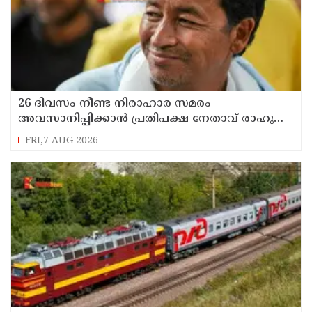
26 ദിവസം നീണ്ട നിരാഹാര സമരം
അവസാനിപ്പിക്കാൻ പ്രതിപക്ഷ നേതാവ് രാഹുൽ
ഗാന്ധിയുടെ സഹായം തേടിയിരുന്നു ; സോനം
FRI,7 AUG 2026
വാങ്ചുക്