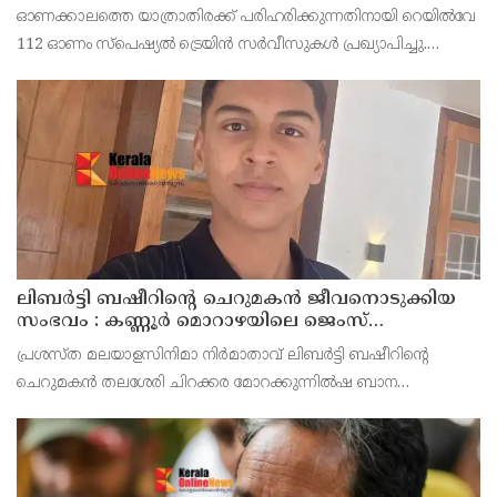
ബുക്കിംഗുകൾ ഉടൻ ആരംഭിക്കും
ഓണക്കാലത്തെ യാത്രാതിരക്ക് പരിഹരിക്കുന്നതിനായി റെയിൽവേ
112 ഓണം സ്പെഷ്യൽ ട്രെയിൻ സർവീസുകൾ പ്രഖ്യാപിച്ചു.
ഓഗസ്റ്റ് 14 മുതൽ സെപ്റ്റംബർ 6 വരെയുള്ള സമയത്താണ് ഈ
ട്രെയിനുകൾ ഓടുക. മറുനാടൻ മലയാളികൾക്കും വിദ്യാ
ലിബർട്ടി ബഷീറിന്റെ ചെറുമകൻ ജീവനൊടുക്കിയ
സംഭവം : കണ്ണൂർ മൊറാഴയിലെ ജെംസ്
ഇൻ്റർനാഷനൽ സ്കൂളിലെ പ്രധാന
പ്രശസ്ത മലയാളസിനിമാ നിർമാതാവ് ലിബർട്ടി ബഷീറിന്റെ
അധ്യാപികക്കെതിരെ പരാതിയുമായിബന്ധുക്കൾ
ചെറുമകൻ തലശേരി ചിറക്കര മോറക്കുന്നിൽഷ ബാന
മൻസിലിൽ അമീറിൻ്റെ മകൻ റയാൻ അമീർ (14)
ജീവനൊടുക്കിയസംഭവത്തിൽ കണ്ണൂർ മോറാഴയിലെ ജെംസ്
ഇൻ്റർനാഷനൽ സ്കൂൾ പ്രധാന അധ്