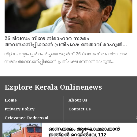
26 ദിവസം നീണ്ട നിരാഹാര സമരം
അവസാനിപ്പിക്കാൻ പ്രതിപക്ഷ നേതാവ് രാഹുൽ
ഗാന്ധിയുടെ സഹായം തേടിയിരുന്നു ; സോനം
നീറ്റ് ചോദ്യപേപ്പർ ചേർച്ചയെ തുടർന്ന് 26 ദിവസം നീണ്ട നിരാഹാര
വാങ്ചുക്
സമരം അവസാനിപ്പിക്കാൻ പ്രതിപക്ഷ നേതാവ് രാഹുൽ
ഗാന്ധിയുടെ സഹായം തേടിയിരുന്നെന്ന് സോനം വാങ്ചുക്.
ഇതിനായി തന്റെ ഭാര്യ ഗീതാഞ്ജലി അങ്മോ ശ്രമിച്ചിര
Explore Kerala Onlinenews
Home
About Us
Privacy Policy
Contact Us
Grievance Redressal