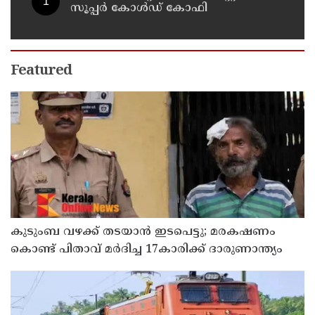
സൂപ്പർ കോൾഡ് കോഫി
Featured
കുടുംബ വഴക്ക് തടയാന്‍ ഇടപെട്ടു; മരകഷണം
കൊണ്ട് പിതാവ് മർദിച്ച 17കാരിക്ക് ദാരുണാന്ത്യം