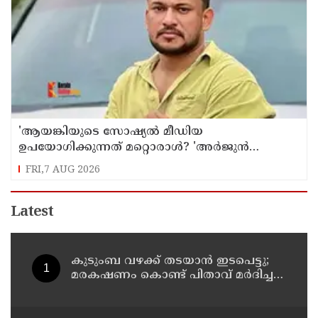
'ആയങ്കിയുടെ സോഷ്യൽ മീഡിയ
ഉപയോഗിക്കുന്നത് മറ്റൊരാൾ? 'അർജുൻ
ആയങ്കിയെ പൂട്ടാനൊരുങ്ങി പൊലീസ്';
FRI,7 AUG 2026
കൊച്ചിയിൽ വ്യാപക പരിശോധന
Latest
കുടുംബ വഴക്ക് തടയാന്‍ ഇടപെട്ടു;
മരകഷണം കൊണ്ട് പിതാവ് മർദിച്ച
17കാരിക്ക് ദാരുണാന്ത്യം