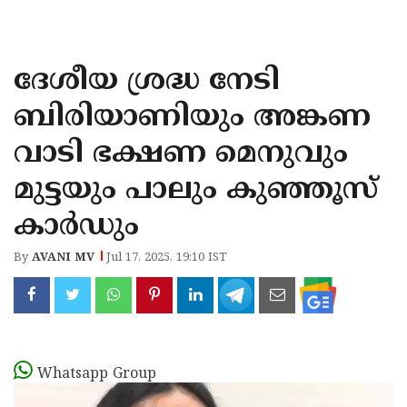
KOZHIKODE
WAYANAD
ദേശീയ ശ്രദ്ധ നേടി
KANNUR
ബിരിയാണിയും അങ്കണ
KASARAGOD
വാടി ഭക്ഷണ മെനുവും
മുട്ടയും പാലും കുഞ്ഞൂസ്
കാര്‍ഡും
By
AVANI MV
Jul 17, 2025, 19:10 IST
Whatsapp Group