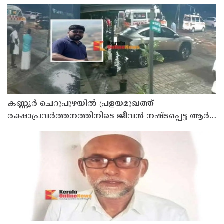
സെയിൽസ്മാൻ തെങ്കാശിയിൽ പിടിയിൽ
കണ്ണൂർ ചെറുപുഴയിൽ പ്രളയമുഖത്ത്
രക്ഷാപ്രവർത്തനത്തിനിടെ ജീവൻ നഷ്ടപ്പെട്ട ആർ.
രാജേഷിൻ്റെ ഭൗതിക ശരീരത്തോട് അനാദരവ്
കാണിച്ചതായി ആരോപണം