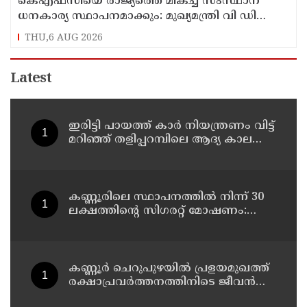
കെഎഫ്‌സിയെ രാജ്യത്തെ മികച്ച സംസ്ഥാന
ധനകാര്യ സ്ഥാപനമാക്കും: മുഖ്യമന്ത്രി വി ഡി
സതീശൻ
THU,6 AUG 2026
Latest
ഇരിട്ടി പായത്ത് കാർ നിയന്ത്രണം വിട്ട്
മറിഞ്ഞ് തളിപ്പറമ്പിലെ ആദ്യ കാല
കോണ്‍ഗ്രസ് നേതാവ് മരിച്ചു
കണ്ണൂരിലെ സ്ഥാപനത്തിൽ നിന്ന് 30
ലക്ഷത്തിന്റെ സിഗരറ്റ് മോഷണം:
തമിഴ്‌നാട് സ്വദേശിയായ
സെയിൽസ്മാൻ തെങ്കാശിയിൽ
പിടിയിൽ
കണ്ണൂർ ചെറുപുഴയിൽ പ്രളയമുഖത്ത്
രക്ഷാപ്രവർത്തനത്തിനിടെ ജീവൻ
നഷ്ടപ്പെട്ട ആർ. രാജേഷിൻ്റെ ഭൗതിക