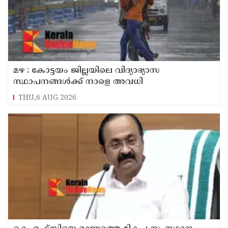
മഴ : കോട്ടയം ജില്ലയിലെ വിദ്യാഭ്യാസ
സ്ഥാപനങ്ങൾക്ക് നാളെ അവധി
THU,6 AUG 2026