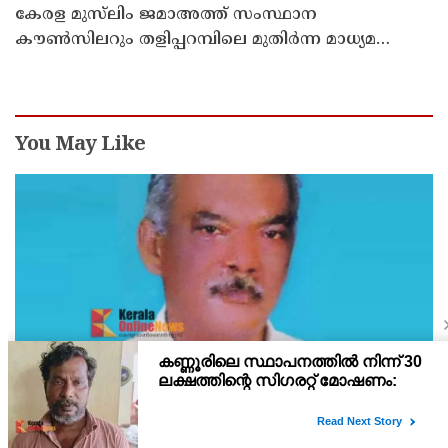
കേരള മുസ്‌ലിം ജമാഅത്ത് സംസ്ഥാന
കൗൺസിലറും തളിപ്പറമ്പിലെ മുതിർന്ന മാധ്യമ
പ്രവർത്തകനുമായ ബി എ അലി മൊഗ്രാൽ
നിര്യാതനായി
You May Like
ഇരിട്ടി പായത്ത് കാർ നിയന്ത്രണം വിട്ട് മറിഞ്ഞ്
തളിപ്പറമ്പിലെ ആദ്യ കാല കോണ്‍ഗ്രസ് നേതാവ്
മരിച്ചു
തളിപ്പറമ്പിലെ ആദ്യ കാല കോണ്‍ഗ്രസ് നേതാവ് ഇരിട്ടി പായത്ത്
കാറപകടത്തില്‍ മരിച്ചു. രാജരാജേശ്വരക്ഷേത്രത്തിന് സമീപം