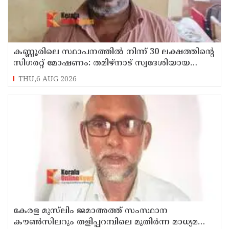
കണ്ണൂരിലെ സ്ഥാപനത്തിൽ നിന്ന് 30 ലക്ഷത്തിന്റെ
സിഗരറ്റ് മോഷണം: തമിഴ്‌നാട് സ്വദേശിയായ
സെയിൽസ്മാൻ തെങ്കാശിയിൽ പിടിയിൽ
THU,6 AUG 2026
കേരള മുസ്‌ലിം ജമാഅത്ത് സംസ്ഥാന
കൗൺസിലറും തളിപ്പറമ്പിലെ മുതിർന്ന മാധ്യമ