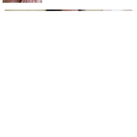
പുഴക്കുളങ്ങരയിലെ മറ്റത്തില്‍ വീട്ടില്‍ എം.കെ.കേശവനാ(74)ണ്
മരിച്ചത്.
കണ്ണൂരിലെ സ്ഥാപനത്തിൽ നിന്ന് 30 ലക്ഷത്തിന്റെ
സിഗരറ്റ് മോഷണം: തമിഴ്‌നാട് സ്വദേശിയായ
സെയിൽസ്മാൻ തെങ്കാശിയിൽ പിടിയിൽ
ജോലി ചെയ്യുന്ന സ്ഥാപനത്തിൽ നിന്ന് 30 ലക്ഷം രൂപയുടെ സിഗരറ്റ്
ഉൽപ്പന്നങ്ങൾ ഘട്ടംഘട്ടമായി കവർച്ച ചെയ്ത കേസിലെ പ്രതിയെ
കണ്ണൂർ ടൗൺ പോലീസ് അറസ്റ്റ് ചെയ്തു. തമിഴ്‌നാട് വിരുതുനഗർ
സ്വദേശിയായ വേൽമുരുകൻ (40) ആണ