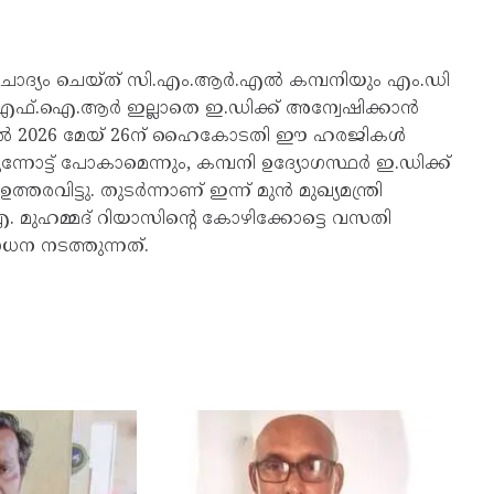
ദ്യം ചെയ്ത് സി.എം.ആർ.എൽ കമ്പനിയും എം.ഡി
ഫ്.ഐ.ആർ ഇല്ലാതെ ഇ.ഡിക്ക് അന്വേഷിക്കാൻ
ന്നാൽ 2026 മേയ് 26ന് ഹൈകോടതി ഈ ഹരജികൾ
നോട്ട് പോകാമെന്നും, കമ്പനി ഉദ്യോഗസ്ഥർ ഇ.ഡിക്ക്
ട്ടു. തുടർന്നാണ് ഇന്ന് മുൻ മുഖ്യമന്ത്രി
. മുഹമ്മദ് റിയാസിന്റെ കോഴിക്കോട്ടെ വസതി
ധന നടത്തുന്നത്.