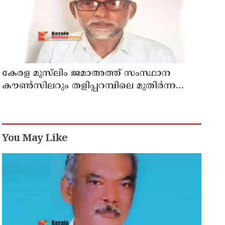
കേരള മുസ്‌ലിം ജമാഅത്ത് സംസ്ഥാന
കൗൺസിലറും തളിപ്പറമ്പിലെ മുതിർന്ന
മാധ്യമ പ്രവർത്തകനുമായ ബി എ അലി
മൊഗ്രാൽ നിര്യാതനായി
You May Like