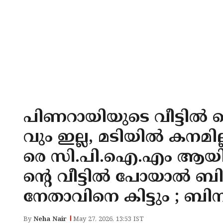
പിണറായിയുടെ വീട്ടിൽ റെയ്
വും ഇല്ല, മടിയിൽ കനമി
രെ സി.പി.ഐ.എം ആയിര
ന്റെ വീട്ടിൽ പോയാൽ ബി.
നേതാവിനെ കിട്ടും ; ബി
By
Neha Nair
May 27, 2026, 13:53 IST