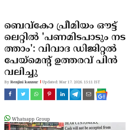
KOZHIKODE
WAYANAD
ബെവ്കോ പ്രീമിയം ഔട്ട്
KANNUR
ലെറ്റിൽ 'പണമിടപാടും നട
KASARAGOD
ത്താം': വിവാദ ഡിജിറ്റൽ
പേയ്മെൻ്റ് ഉത്തരവ് പിൻ
വലിച്ചു
By
Renjini kannur
Updated: Mar 17, 2026, 15:11 IST
Whatsapp Group