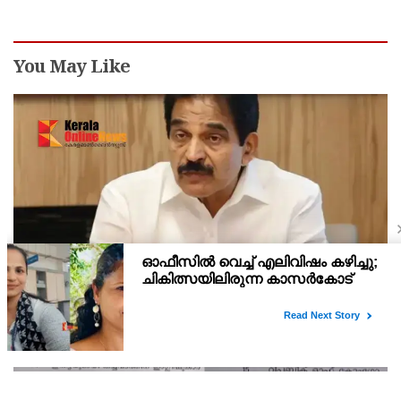
You May Like
രാഹുല്‍ ഗാന്ധിയെ കുറ്റം പറഞ്ഞാല്‍ ബിജെപിക്ക്
സുഖിക്കും ശശി തരൂരിന് മറുപടിയുമായി കെ സി
വേണുഗോപാല്‍
അമിത് ഷാ സഭയിലെത്തും വരെ സഭാനടപടികളുമായി
സഹകരിക്കില്ലെന്നും കെ.സി. വേണുഗോപാല്‍ വ്യക്തമാക്കി.