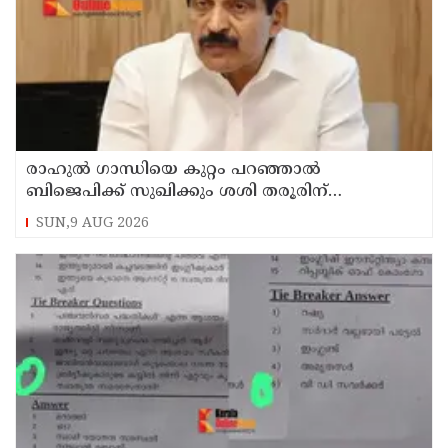
രാഹുല്‍ ഗാന്ധിയെ കുറ്റം പറഞ്ഞാല്‍
ബിജെപിക്ക് സുഖിക്കും ശശി തരൂരിന്
മറുപടിയുമായി കെ സി വേണുഗോപാല്‍
SUN,9 AUG 2026