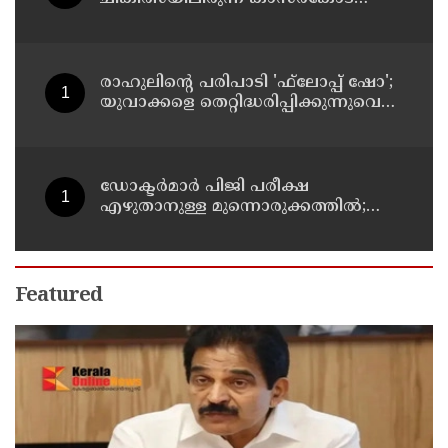
കളക്ടറേറ്റിലെ സീനിയര്‍ ക്ലര്‍ക്ക് മരിച്ചു
രാഹുലിന്റെ പരിപാടി 'ഫ്‌ലോപ്പ് ഷോ';
യുവാക്കളെ തെറ്റിദ്ധരിപ്പിക്കുന്നുവെന്ന്
യുപി മന്ത്രി ഡാനിഷ് അന്‍സാരി
ഡോക്ടര്‍മാര്‍ പിജി പരീക്ഷ
എഴുതാനുള്ള മുന്നൊരുക്കത്തില്‍;
കാസര്‍കോട് പാണത്തൂര്‍
കുടുംബാരോഗ്യ കേന്ദ്രം അടച്ചുപൂട്ടി
Featured