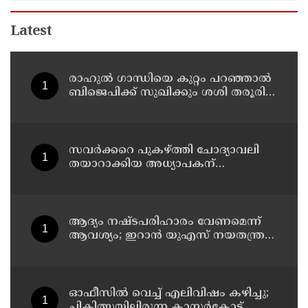
Latest
രാഹുല്‍ ഗാന്ധിയെ കുറ്റം പറഞ്ഞാല്‍
ബിജെപിക്ക് സുഖിക്കും ശശി തരൂരിന്
മറുപടിയുമായി കെ സി
വേണുഗോപാല്‍
സവര്‍ക്കറെ പുകഴ്ത്തി ചോദ്യാവലി
തയാറാക്കിയ അധ്യാപകന്
സസ്‌പെന്‍ഷന്‍
ആദ്യം നഷ്ടപരിഹാരം വേണമെന്ന്
ആവശ്യം; ഇറാന്‍ യുഎസ് നയതന്ത്ര
നീക്കങ്ങളില്‍ അനിശ്ചിതത്വം
ഓഫീസില്‍ വെച്ച് എലിവിഷം കഴിച്ചു;
ചികിത്സയിലിരുന്ന കാസര്‍കോട്