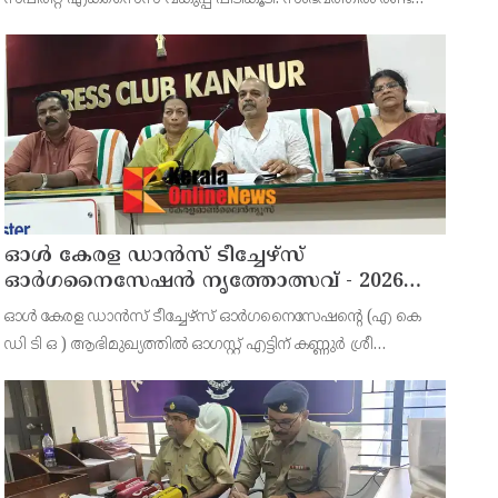
പേരെ അറസ്റ്റ് ചെയ്തു. എറണാകുളം ജില്ലയിലെ
അങ്കമാലിയിലെ കോട്ടക്കുളങ്ങരയിലെ ഹോളോബ്രിക
ഓൾ കേരള ഡാൻസ് ടീച്ചേഴ്സ്
ഓർഗനൈസേഷൻ നൃത്തോത്സവ് - 2026
എട്ടിന് കണ്ണൂരിൽ
ഓൾ കേരള ഡാൻസ് ടീച്ചേഴ്സ് ഓർഗനൈസേഷൻ്റെ (എ കെ
ഡി ടി ഒ ) ആഭിമുഖ്യത്തിൽ ഓഗസ്റ്റ് എട്ടിന് കണ്ണുർ ശ്രീ
സുന്ദരേശ്വര ക്ഷേത്രത്തിൽ നൃത്തോത്സവ്_2026 സീസൺ 2
നടത്തുമെന്ന് സംഘാടകർ കണ്ണൂർ പ്രസ് ക്ളബ്ബിൽ വാർത്താ
സമ