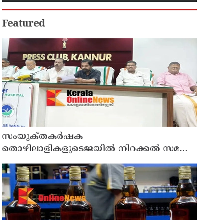
Featured
സംയുക്‌തകർഷക
തൊഴിലാളികളുടെജയിൽ നിറക്കൽ സമരം
ഓഗസ്ത് 10 ന്