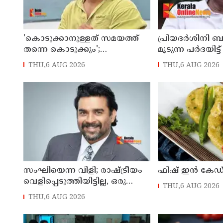
'കൊടുക്കാനുള്ളത് സമയത്ത്
പ്രിയദർശിനി 
തന്നെ കൊടുക്കും';
മൂടുന്ന പർദയിട്
പൊലീസിനെതിരെ ഭീഷണി;
കയറിയാൽ എങ
THU,6 AUG 2026
THU,6 AUG 2026
അർജുൻ ആയങ്കിക്കെതിരെ
തിരിച്ചറിയുമെ
കേസെടുത്തു
കാരശ്ശേരി
സംഘിയെന്ന വിളി; രാഷ്ട്രീയം
ഫിഷ് ഇൻ കേഡ
വെളിപ്പെടുത്തിയിട്ടില്ല, ഒരു
THU,6 AUG 2026
പാര്‍ട്ടിയും അംഗത്വത്തിന്
THU,6 AUG 2026
സമീപിച്ചിട്ടില്ലെന്ന് ആര്‍ മാധവന്‍