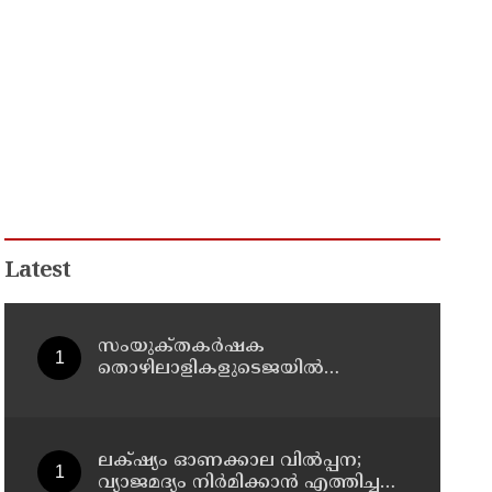
Latest
സംയുക്‌തകർഷക
തൊഴിലാളികളുടെജയിൽ
നിറക്കൽ സമരം ഓഗസ്ത് 10 ന്
ലക്‌ഷ്യം ഓണക്കാല വിൽപ്പന;
വ്യാജമദ്യം നിർമിക്കാൻ എത്തിച്ച