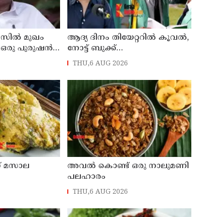
ബസിൽ മുഖം
ആദ്യ ദിനം തിയേറ്ററില്‍ കൂവല്‍,
ട് ഒരു പുരുഷൻ
നോട്ട് ബുക്ക്
്ങനെ
പരാജയെപ്പെടുമെന്ന്
THU,6 AUG 2026
ന്ന് എംഎൻ
ഉറപ്പിച്ചിരുന്നു; സഞ്ജയ്
് മസാല
അവൽ കൊണ്ട് ഒരു നാലുമണി
പലഹാരം
THU,6 AUG 2026