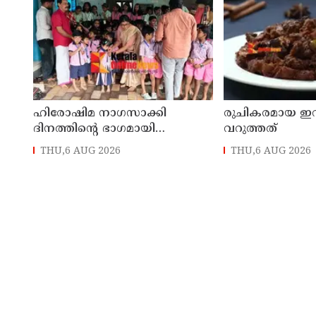
ഹിരോഷിമ നാഗസാക്കി
രുചികരമായ ഇറച്ചി
ദിനത്തിന്റെ ഭാഗമായി
വറുത്തത്
യുദ്ധവിരുദ്ധ ബാഡ്ജ്
THU,6 AUG 2026
THU,6 AUG 2026
വിതരണത്തിന്റെ തളിപ്പറമ്പ്
ഏരിയാതല ഉദ്ഘാടനം
ആന്തൂർ എഎൽപി സ്കൂളിൽ
വച്ച് നടന്നു