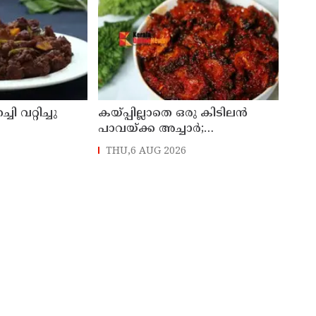
 വറ്റിച്ചു
കയ്പ്പില്ലാതെ ഒരു കിടിലൻ
പാവയ്ക്ക അച്ചാർ;
ചോറിനൊപ്പം സൂപ്പർ
THU,6 AUG 2026
കോംബോ