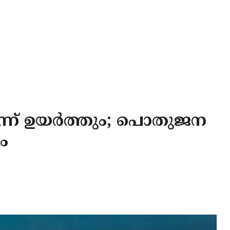
്ന് ഉയർത്തും; പൊതുജന
ം