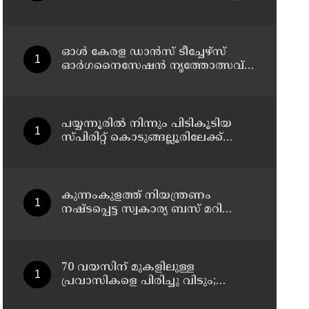
1,350 ലിറ്റർ സ്പിരിറ്റ് പിടികൂടി; രണ്ട്
പേർ അറസ്റ്റിൽ
ഓൾ കേരള ഡാൻസ് ടീച്ചേഴ്സ്
ഓർഗനൈസേഷൻ നൃത്തോത്സവ് -
2026 എട്ടിന് കണ്ണൂരിൽ
പയ്യന്നൂരിൽ നിന്നും പിടികൂടിയ
സ്പിരിറ്റ് കൊടുങ്ങല്ലൂരിലേക്ക്
എത്തിക്കാൻ പദ്ധതിയിട്ടുവെന്ന്
എക്സൈസ് ഡെപ്യൂട്ടി
കമ്മിഷണർ
കുന്നംകുളത്ത് നിയന്ത്രണം
നഷ്ടപ്പെട്ട സ്വകാര്യ ബസ് മറിഞ്ഞ
സംഭവം; മരണം രണ്ടായി,
എട്ടുപേർക്ക് പരിക്ക്
70 വയസിന് മുകളിലുള്ള
പ്രവാസികളെ പിരിച്ചു വിടും;
കടുത്ത നിലപാടുമായി കുവൈത്ത്