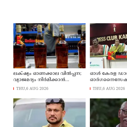
ലക്‌ഷ്യം ഓണക്കാല വിൽപ്പന;
ഓൾ കേരള ഡാൻസ്
വ്യാജമദ്യം നിർമിക്കാൻ
ഓർഗനൈസേ
എത്തിച്ച 1,350 ലിറ്റർ സ്പിരിറ്റ്
നൃത്തോത്സവ് - 2
THU,6 AUG 2026
THU,6 AUG 2026
പിടികൂടി; രണ്ട് പേർ അറസ്റ്റിൽ
കണ്ണൂരിൽ