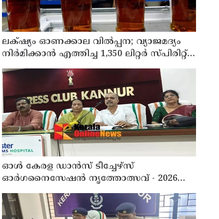
ലക്‌ഷ്യം ഓണക്കാല വിൽപ്പന; വ്യാജമദ്യം
നിർമിക്കാൻ എത്തിച്ച 1,350 ലിറ്റർ സ്പിരിറ്റ്
പിടികൂടി; രണ്ട് പേർ അറസ്റ്റിൽ
ഓൾ കേരള ഡാൻസ് ടീച്ചേഴ്സ്
ഓർഗനൈസേഷൻ നൃത്തോത്സവ് - 2026
എട്ടിന് കണ്ണൂരിൽ