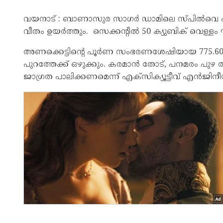
വയനാട് : ബാണാസുര സാഗര്‍ ഡാമിലെ സ്‌പിൽവെ ഷട്ടർ
വീതം ഉയർത്തും. സെക്കൻ്റിൽ 50 ക്യുബിക് വെള്ളം ഘട
അണക്കെട്ടിന്റെ പൂർണ സംഭരണശേഷിയായ 775.60 മീറ
പുറത്തേക്ക് ഒഴുക്കും. കരമാൻ തോട്, പനമരം പുഴ തീ
ജാഗ്രത പാലിക്കണമെന്ന് എക്സിക്യൂട്ടീവ് എൻജിനീ