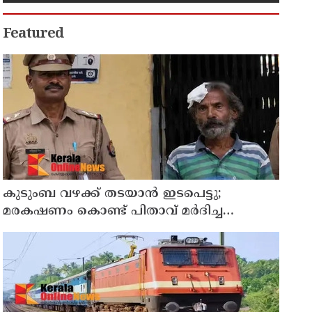
Featured
കുടുംബ വഴക്ക് തടയാന്‍ ഇടപെട്ടു;
മരകഷണം കൊണ്ട് പിതാവ് മർദിച്ച
17കാരിക്ക് ദാരുണാന്ത്യം