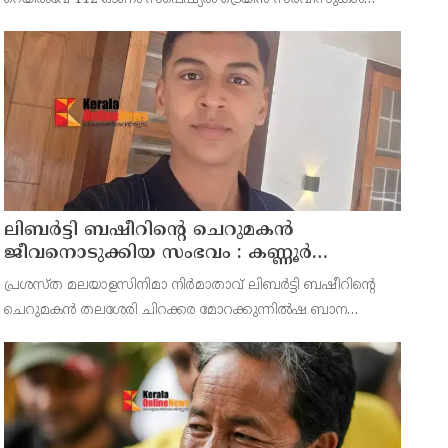
പ്രഖ്യാപിച്ചു. ഓഗസ്റ്റ് 14 മുതൽ സെപ്റ്റംബർ 6 വരെയുള്ള
സമയത്താണ് ഈ ട്രെയിനുകൾ ഓടുക. മറുനാടൻ
മലയാളികൾക്കും വിദ്യാ
ലിബർട്ടി ബഷീറിന്റെ ചെറുമകൻ
ജീവനൊടുക്കിയ സംഭവം : കണ്ണൂർ
മൊറാഴയിലെ ജെംസ് ഇൻ്റർനാഷനൽ
പ്രശസ്ത മലയാളസിനിമാ നിർമാതാവ് ലിബർട്ടി ബഷീറിന്റെ
സ്കൂളിലെ പ്രധാന അധ്യാപികക്കെതിരെ
ചെറുമകൻ തലശേരി ചിറക്കര മോറക്കുന്നിൽഷ ബാന
പരാതിയുമായിബന്ധുക്കൾ
മൻസിലിൽ അമീറിൻ്റെ മകൻ റയാൻ അമീർ (14)
ജീവനൊടുക്കിയസംഭവത്തിൽ കണ്ണൂർ മോറാഴയിലെ ജെംസ്
ഇൻ്റർനാഷനൽ സ്കൂൾ പ്രധാന അധ്