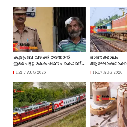
കുടുംബ വഴക്ക് തടയാന്‍
ഓണക്കാലം
ഇടപെട്ടു; മരകഷണം കൊണ്ട്
ആഘോഷമാക്കാൻ
പിതാവ് മർദിച്ച 17കാരിക്ക്
റെയിൽവേ; 112
FRI,7 AUG 2026
FRI,7 AUG 2026
ദാരുണാന്ത്യം
ട്രെയിനുകൾ, ടിക്ക
ബുക്കിംഗുകൾ 
ആരംഭിക്കും