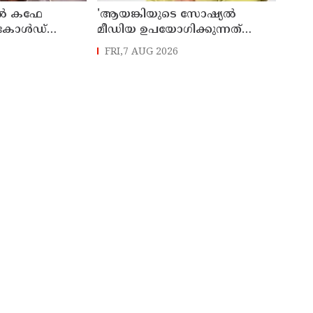
റിൽ കഫേ
'ആയങ്കിയുടെ സോഷ്യൽ
പർ കോൾഡ്
മീഡിയ ഉപയോഗിക്കുന്നത്
മറ്റൊരാൾ? 'അർജുൻ
FRI,7 AUG 2026
ആയങ്കിയെ പൂട്ടാനൊരുങ്ങി
പൊലീസ്'; കൊച്ചിയിൽ വ്യാപക
പരിശോധന