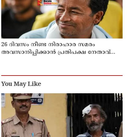
26 ദിവസം നീണ്ട നിരാഹാര സമരം
അവസാനിപ്പിക്കാൻ പ്രതിപക്ഷ നേതാവ്
രാഹുൽ ഗാന്ധിയുടെ സഹായം
തേടിയിരുന്നു ; സോനം വാങ്ചുക്
You May Like