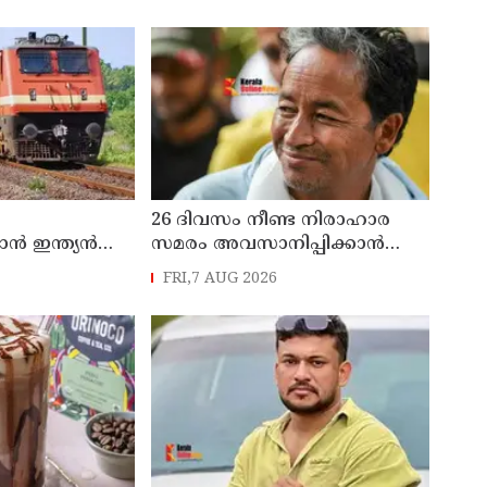
26 ദിവസം നീണ്ട നിരാഹാര
 ഇന്ത്യൻ
സമരം അവസാനിപ്പിക്കാൻ
 സ്പെഷ്യൽ
പ്രതിപക്ഷ നേതാവ് രാഹുൽ
FRI,7 AUG 2026
റ്റ്
ഗാന്ധിയുടെ സഹായം
ഉടൻ
തേടിയിരുന്നു ; സോനം
വാങ്ചുക്