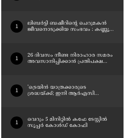
സ്പെഷ്യൽ ട്രെയിനുകൾ, ടിക്കറ്റ്
ബുക്കിംഗുകൾ ഉടൻ ആരംഭിക്കും
ലിബർട്ടി ബഷീറിന്റെ ചെറുമകൻ
ജീവനൊടുക്കിയ സംഭവം : കണ്ണൂർ
മൊറാഴയിലെ ജെംസ്
ഇൻ്റർനാഷനൽ സ്കൂളിലെ പ്രധാന
അധ്യാപികക്കെതിരെ
പരാതിയുമായിബന്ധുക്കൾ
26 ദിവസം നീണ്ട നിരാഹാര സമരം
അവസാനിപ്പിക്കാൻ പ്രതിപക്ഷ
നേതാവ് രാഹുൽ ഗാന്ധിയുടെ
സഹായം തേടിയിരുന്നു ; സോനം
വാങ്ചുക്
'ട്രെയിൻ യാത്രക്കാരുടെ
ശ്രദ്ധയ്ക്ക്‌; ഇനി ആർഎസി
ടിക്കറ്റുകാർക്കും കമ്പിളിപ്പുതപ്പ്
ലഭിക്കും
വെറും 5 മിനിറ്റിൽ കഫേ ടേസ്റ്റിൽ
സൂപ്പർ കോൾഡ് കോഫി