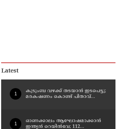
Latest
കുടുംബ വഴക്ക് തടയാന്‍ ഇടപെട്ടു;
മരകഷണം കൊണ്ട് പിതാവ്
മർദിച്ച 17കാരിക്ക് ദാരുണാന്ത്യം
ഓണക്കാലം ആഘോഷമാക്കാൻ
ഇന്ത്യൻ റെയിൽവേ; 112