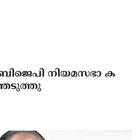
ബിജെപി നിയമസഭാ ക
െടുത്തു