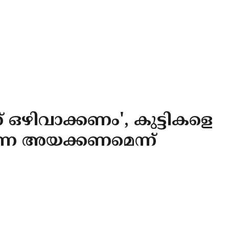
് ഒഴിവാക്കണം', കുട്ടികളെ
ന്നെ അയക്കണമെന്ന്