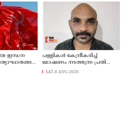
രിത ഇന്ധന
പള്ളികള്‍ കേന്ദ്രീകരിച്ച്
ത്യാഘാതങ്ങള്‍
മോഷണം നടത്തുന്ന പ്രതി
പിടിയില്‍
SAT,8 AUG 2026
ങ്കില്‍ ജനകീയ
ന് സിപിഐഎം