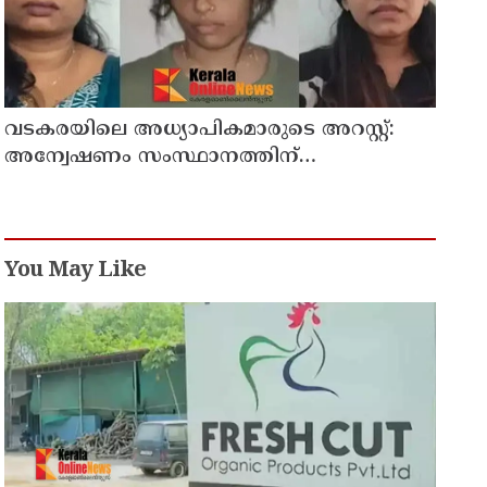
വടകരയിലെ അധ്യാപികമാരുടെ അറസ്റ്റ്:
അന്വേഷണം സംസ്ഥാനത്തിന്
പുറത്തേയ്ക്ക്
You May Like