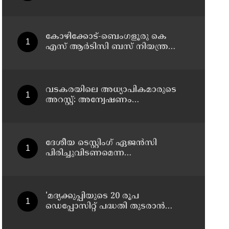
കോഴിക്കോട്-ബെംഗളൂരു കെ
എസ് ആര്‍ടിസി ബസ് നിയന്ത്രണം
വിട്ട് തലകീഴായി മറിഞ്ഞു;
ഡ്രൈവര്‍ക്കും കണ്ടക്ടര്‍ക്കും
ദാരുണാന്ത്യം
വടകരയിലെ അധ്യാപികമാരുടെ
അറസ്റ്റ്: അന്വേഷണം
സംസ്ഥാനത്തിന് പുറത്തേയ്ക്ക്
ദേശീയ ടെസ്റ്റിംഗ് ഏജന്‍സി
പിരിച്ചുവിടണമെന്ന
ആവശ്യവുമായി കോക്രോച്ച്
ജനതാ പാര്‍ട്ടി
'മദ്യക്കുപ്പിയുടെ 20 രൂപ
ഡെപ്പോസിറ്റ് പദ്ധതി തുടരാന്‍
തീരുമാനമെടുത്ത എക്സൈസ്
മന്ത്രി എം ലിജുവിന് നന്ദി';