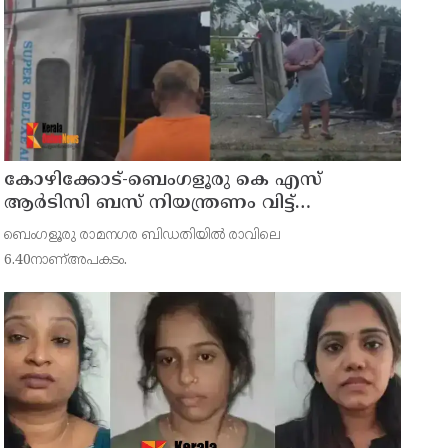
കോഴിക്കോട്-ബെംഗളൂരു കെ എസ്
ആര്‍ടിസി ബസ് നിയന്ത്രണം വിട്ട്
തലകീഴായി മറിഞ്ഞു; ഡ്രൈവര്‍ക്കും
ബെംഗളൂരു രാമനഗര ബിഡതിയില്‍ രാവിലെ
കണ്ടക്ടര്‍ക്കും ദാരുണാന്ത്യം
6.40നാണ്അപകടം.