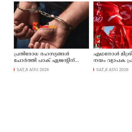
പ്രതിരോധ രഹസ്യങ്ങള്‍
എഥനോള്‍ മിശ്
ചോര്‍ത്തി പാക് ഏജന്റിന്
നയം വ്യാപക പ്ര
നല്‍കി; വ്യോമസേനാ വിങ്
സൃഷ്ടിക്കും:
SAT,8 AUG 2026
SAT,8 AUG 2026
കമാന്‍ഡര്‍ അറസ്റ്റില്‍
പിന്‍വലിച്ചില്ലെ
പ്രതിഷേധമെന്