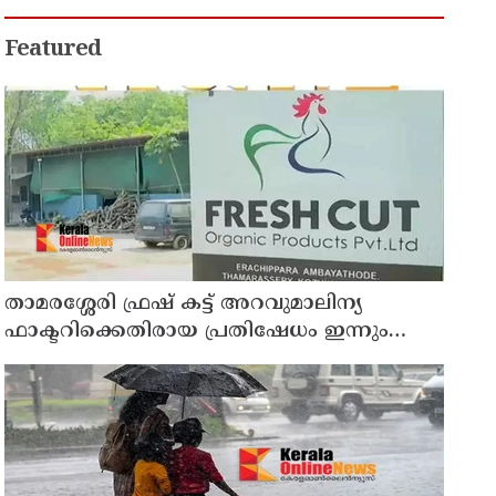
അഭിനന്ദിച്ച് മുന്‍ മന്ത്രി എം ബി
രാജേഷ്
Featured
താമരശ്ശേരി ഫ്രഷ് കട്ട് അറവുമാലിന്യ
ഫാക്ടറിക്കെതിരായ പ്രതിഷേധം ഇന്നും
തുടരും