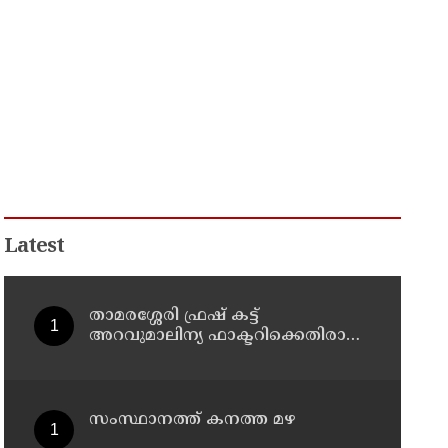
Latest
താമരശ്ശേരി ഫ്രഷ് കട്ട്
അറവുമാലിന്യ ഫാക്ടറിക്കെതിരായ
പ്രതിഷേധം ഇന്നും തുടരും
സംസ്ഥാനത്ത് കനത്ത മഴ