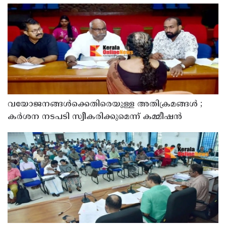
സമർപ്പിക്കും : ടി ഒ മോഹനൻ എം എൽ എ
വയോജനങ്ങൾക്കെതിരെയുള്ള അതിക്രമങ്ങൾ ;
കർശന നടപടി സ്വീകരിക്കുമെന്ന് കമ്മീഷൻ