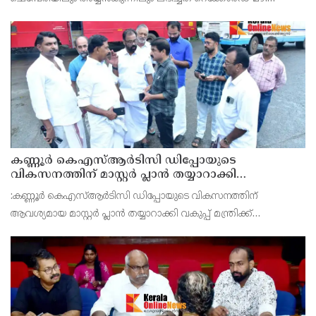
രാവിലെ 8.30 മുതലുള്ള ഏഴ് മണിക്കൂറിൽ ചെമ്പേരിയിൽ ലഭിച്ച 96
മില്ലിമീറ്റർ മഴ ആ സമയം സംസ്ഥാനത്ത
കണ്ണൂർ കെഎസ്ആർടിസി ഡിപ്പോയുടെ
വികസനത്തിന് മാസ്റ്റർ പ്ലാൻ തയ്യാറാക്കി
സമർപ്പിക്കും : ടി ഒ മോഹനൻ എം എൽ എ
:കണ്ണൂർ കെഎസ്ആർടിസി ഡിപ്പോയുടെ വികസനത്തിന്
ആവശ്യമായ മാസ്റ്റർ പ്ലാൻ തയ്യാറാക്കി വകുപ്പ് മന്ത്രിക്ക്
സമർപ്പിക്കുമെന്ന് അഡ്വ.ടി ഒ മോഹനൻ എംഎൽഎ അറിയിച്ചു.
ഡിപ്പോയ്ക്ക് നാല് ഏക്കറിൽ അധികം വരുന്ന സ്ഥലമുണ്ട്