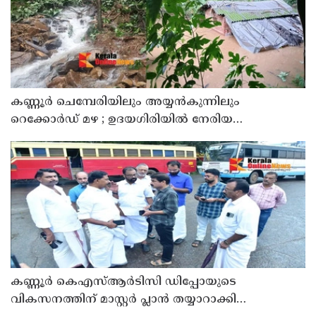
കണ്ണൂർ ചെമ്പേരിയിലും അയ്യൻകുന്നിലും
റെക്കോർഡ് മഴ ; ഉദയഗിരിയിൽ നേരിയ
ഉരുൾപൊട്ടൽ; 13 പേരെ ക്യാമ്പിലേക്ക് മാറ്റി
കണ്ണൂർ കെഎസ്ആർടിസി ഡിപ്പോയുടെ
വികസനത്തിന് മാസ്റ്റർ പ്ലാൻ തയ്യാറാക്കി