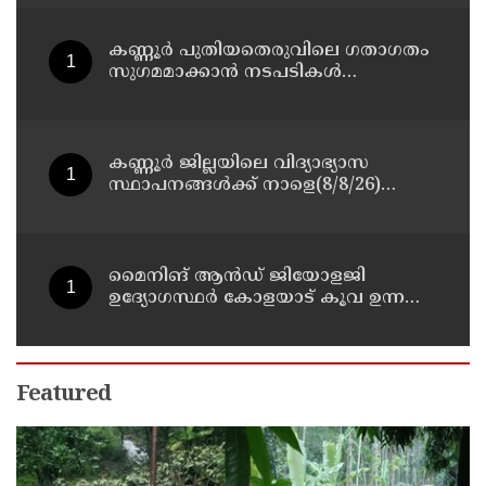
കണ്ണൂർ പുതിയതെരുവിലെ ഗതാഗതം
സുഗമമാക്കാന്‍ നടപടികള്‍
സ്വീകരിക്കും
കണ്ണൂർ ജില്ലയിലെ വിദ്യാഭ്യാസ
സ്ഥാപനങ്ങള്‍ക്ക് നാളെ(8/8/26)
അവധി പ്രഖ്യാപിച്ചു
മൈനിങ് ആൻഡ്​ ജിയോളജി
ഉദ്യോഗസ്ഥർ കോളയാട് കൂവ ഉന്നതി
സന്ദർശിച്ചു
Featured