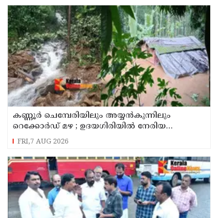
കണ്ണൂർ ചെമ്പേരിയിലും അയ്യൻകുന്നിലും
റെക്കോർഡ് മഴ ; ഉദയഗിരിയിൽ നേരിയ
ഉരുൾപൊട്ടൽ; 13 പേരെ ക്യാമ്പിലേക്ക് മാറ്റി
FRI,7 AUG 2026