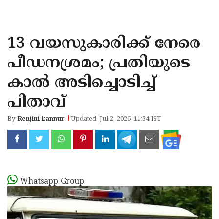
KOZHIKODE
WAYANAD
13 വയസുകാരിക്ക് നേരെ
KANNUR
പീഡനശ്രമം; പ്രതിയുടെ
KASARAGOD
കാല്‍ അടിച്ചൊടിച്ച്
പിതാവ്
By
Renjini kannur
Updated: Jul 2, 2026, 11:34 IST
Whatsapp Group