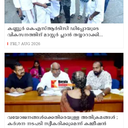
കണ്ണൂർ കെഎസ്ആർടിസി ഡിപ്പോയുടെ
വികസനത്തിന് മാസ്റ്റർ പ്ലാൻ തയ്യാറാക്കി
സമർപ്പിക്കും : ടി ഒ മോഹനൻ എം എൽ എ
FRI,7 AUG 2026
വയോജനങ്ങൾക്കെതിരെയുള്ള അതിക്രമങ്ങൾ ;
കർശന നടപടി സ്വീകരിക്കുമെന്ന് കമ്മീഷൻ