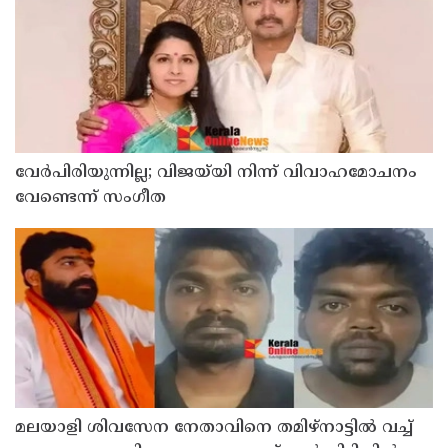
വേർപിരിയുന്നില്ല; വിജയ്‍യി നിന്ന് വിവാഹമോചനം
വേണ്ടെന്ന് സംഗീത
മലയാളി ശിവസേന നേതാവിനെ തമിഴ്നാട്ടിൽ വച്ച്