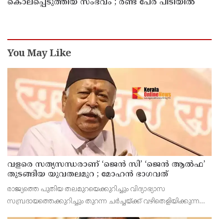
കൊലപ്പെടുത്തിയ സംഭവം ; രണ്ട് പേർ പിടിയിൽ
You May Like
വളരെ സത്യസന്ധരാണ് ‘ജെൻ സി’ ‘ജെൻ ആൽഫ’
തുടങ്ങിയ യുവതലമുറ ; മോഹൻ ഭാഗവത്
രാജ്യത്തെ പുതിയ തലമുറയെക്കുറിച്ചും വിദ്യാഭ്യാസ
സമ്പ്രദായത്തെക്കുറിച്ചും തുറന്ന ചർച്ചയ്ക്ക് വഴിതെളിയിക്കുന്ന
നിർണ്ണായക പ്രസ്താവനയുമായി ആർ.എസ്.എസ് മേധാവി