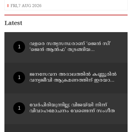
FRI,7 AUG 2026
Latest
വളരെ സത്യസന്ധരാണ് ‘ജെൻ സി’
‘ജെൻ ആൽഫ’ തുടങ്ങിയ
യുവതലമുറ ; മോഹൻ ഭാഗവത്
ജനസേവന അദാലത്തിൽ കണ്ണൂരിൽ
വന്യജീവി ആക്രമണത്തിന് ഇരയായ
30 പേർക്ക് സഹായധനം അനുവദിച്ചു
വേർപിരിയുന്നില്ല; വിജയ്‍യി നിന്ന്
വിവാഹമോചനം വേണ്ടെന്ന് സംഗീത