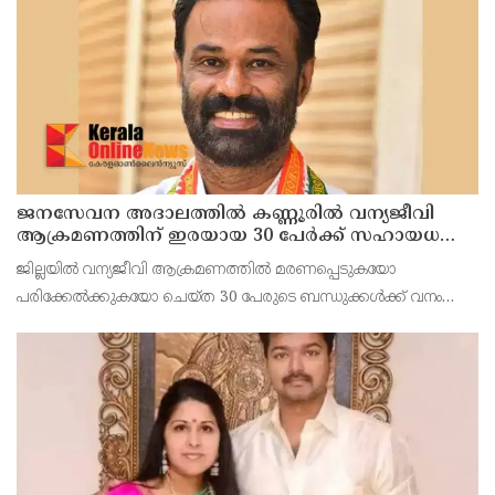
മോഹൻ ഭാഗവത് രംഗത്ത്. നിലവിലെ തലമുറയെക്കാൾ വളരെ
ജനസേവന അദാലത്തിൽ കണ്ണൂരിൽ വന്യജീവി
ആക്രമണത്തിന് ഇരയായ 30 പേർക്ക് സഹായധനം
അനുവദിച്ചു
ജില്ലയിൽ വന്യജീവി ആക്രമണത്തിൽ മരണപ്പെടുകയോ
പരിക്കേൽക്കുകയോ ചെയ്ത 30 പേരുടെ ബന്ധുക്കൾക്ക് വനം
വന്യജീവി വകുപ്പിന്റെ ജനസേവന ജില്ലാതല അദാലത്തിൽ
സഹായധനം അനുവദിച്ചു. സംസ്ഥാന സർക്കാരിന്റെ നൂറുദിന
പരിപാടിയിൽ