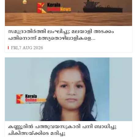
സമുദ്രാതിർത്തി ലംഘിച്ചു; മലയാളി അടക്കം
പതിനൊന്ന് മത്സ്യതൊഴിലാളികളെ
കസ്റ്റഡിയിലെടുത്ത് ശ്രീലങ്കൻ നാവികസേന
FRI,7 AUG 2026
കണ്ണൂരിൽ പത്തുവയസുകാരി പനി ബാധിച്ചു
ചികിത്സയ്ക്കിടെ മരിച്ചു