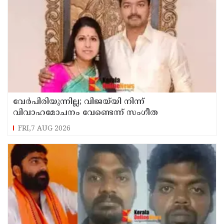
വേർപിരിയുന്നില്ല; വിജയ്‍യി നിന്ന്
വിവാഹമോചനം വേണ്ടെന്ന് സംഗീത
FRI,7 AUG 2026