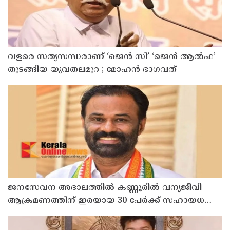
വളരെ സത്യസന്ധരാണ് ‘ജെൻ സി’ ‘ജെൻ ആൽഫ’
തുടങ്ങിയ യുവതലമുറ ; മോഹൻ ഭാഗവത്
ജനസേവന അദാലത്തിൽ കണ്ണൂരിൽ വന്യജീവി
ആക്രമണത്തിന് ഇരയായ 30 പേർക്ക് സഹായധനം
അനുവദിച്ചു