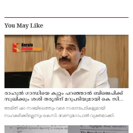
സീനിയര്‍ ക്ലര്‍ക്ക് മരിച്ചു
You May Like
രാഹുല്‍ ഗാന്ധിയെ കുറ്റം പറഞ്ഞാല്‍ ബിജെപിക്ക്
സുഖിക്കും ശശി തരൂരിന് മറുപടിയുമായി കെ സി
വേണുഗോപാല്‍
അമിത് ഷാ സഭയിലെത്തും വരെ സഭാനടപടികളുമായി
സഹകരിക്കില്ലെന്നും കെ.സി. വേണുഗോപാല്‍ വ്യക്തമാക്കി.