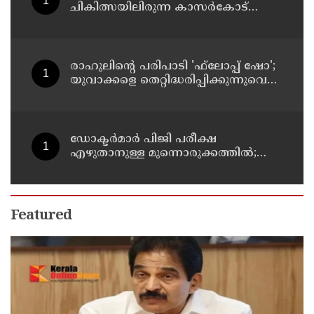
ചികിത്സയിലിരുന്ന കാസര്‍കോട്
കളക്ടറേറ്റിലെ സീനിയര്‍ ക്ലര്‍ക്ക് മരിച്ചു
രാഹുലിന്റെ പരിപാടി 'ഫ്‌ലോപ്പ് ഷോ';
യുവാക്കളെ തെറ്റിദ്ധരിപ്പിക്കുന്നുവെന്ന്
യുപി മന്ത്രി ഡാനിഷ് അന്‍സാരി
ഡോക്ടര്‍മാര്‍ പിജി പരീക്ഷ
എഴുതാനുള്ള മുന്നൊരുക്കത്തില്‍;
കാസര്‍കോട് പാണത്തൂര്‍
കുടുംബാരോഗ്യ കേന്ദ്രം അടച്ചുപൂട്ടി
Featured