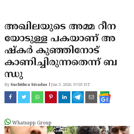
KOZHIKODE
WAYANAD
അഖിലയുടെ അമ്മ റീന
KANNUR
യോടുള്ള പകയാണ് അ
KASARAGOD
ഷ്‌കര്‍ കുഞ്ഞിനോട്
കാണിച്ചിരുന്നതെന്ന് ബ
ന്ധു
By
Suchithra Sivadas
Jun 3, 2026, 07:03 IST
Whatsapp Group