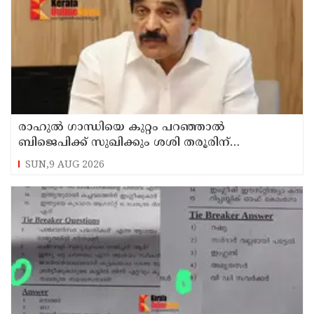
രാഹുല്‍ ഗാന്ധിയെ കുറ്റം പറഞ്ഞാല്‍
ബിജെപിക്ക് സുഖിക്കും ശശി തരൂരിന്
മറുപടിയുമായി കെ സി വേണുഗോപാല്‍
SUN,9 AUG 2026