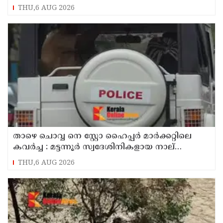
THU,6 AUG 2026
താഴെ ചൊവ്വ നെ സ്റ്റോ ഹൈപ്പർ മാർക്കറ്റിലെ
കവർച്ച : മട്ടന്നൂർ സ്വദേശിനികളായ നാല്
പ്രതികൾ പിടിയിൽ
THU,6 AUG 2026