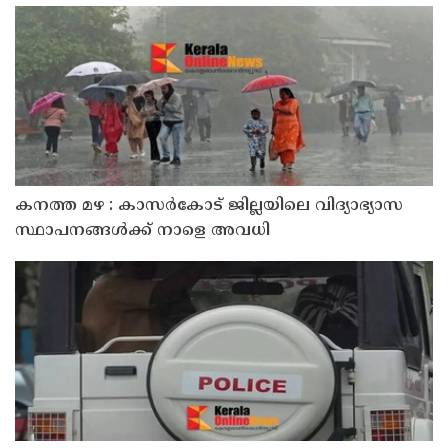
സതീശൻ
കനത്ത മഴ : കാസർകോട് ജില്ലയിലെ വിദ്യാഭ്യാസ
സ്ഥാപനങ്ങൾക്ക് നാളെ അവധി