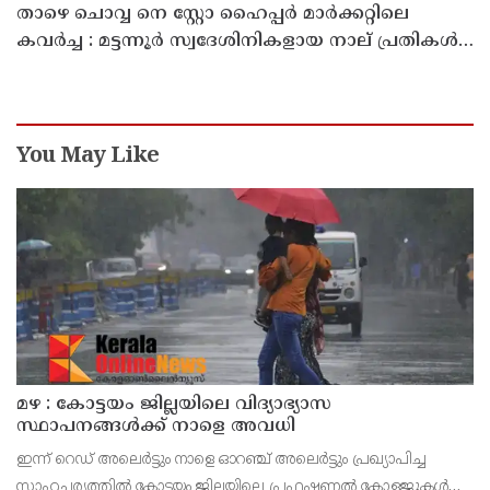
താഴെ ചൊവ്വ നെ സ്റ്റോ ഹൈപ്പർ മാർക്കറ്റിലെ
കവർച്ച : മട്ടന്നൂർ സ്വദേശിനികളായ നാല് പ്രതികൾ
പിടിയിൽ
You May Like
മഴ : കോട്ടയം ജില്ലയിലെ വിദ്യാഭ്യാസ
സ്ഥാപനങ്ങൾക്ക് നാളെ അവധി
ഇന്ന് റെഡ് അലെർട്ടും നാളെ ഓറഞ്ച് അലെർട്ടും പ്രഖ്യാപിച്ച
സാഹചര്യത്തിൽ കോട്ടയം ജില്ലയിലെ പ്രഫഷണൽ കോളജുകൾ