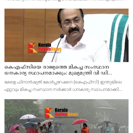
ഉൾപ്പെടെ എല്ലാ വിദ്യാഭ്യാസ സ്ഥാപനങ്ങൾക്കും നാളെ (ഓഗസ്റ്റ് 7,
വെള്ളി) ജില്ലാ കളക്ടർ ചേതൻ കുമാർ മീ
കെഎഫ്‌സിയെ രാജ്യത്തെ മികച്ച സംസ്ഥാന
ധനകാര്യ സ്ഥാപനമാക്കും: മുഖ്യമന്ത്രി വി ഡി
സതീശൻ
കേരള ഫിനാൻഷ്യൽ കോർപ്പറേഷനെ (കെഎഫ്‌സി) ഇന്ത്യയിലെ
ഏറ്റവും മികച്ച സംസ്ഥാന സർക്കാർ ധനകാര്യ സ്ഥാപനമാക്കി
മാറ്റുകയാണ് ലക്ഷ്യമെന്ന് മുഖ്യമന്ത്രി പറഞ്ഞു. കെഎഫ്‌സിയുടെ
ആഭിമുഖ്യത്തിൽ വിപുലീകരിച്ച 'മുഖ്യമന്ത്ര