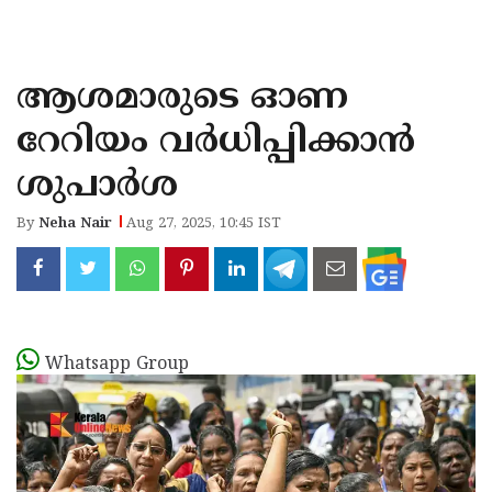
KOZHIKODE
WAYANAD
ആശമാരുടെ ഓണ
KANNUR
റേറിയം വർധിപ്പിക്കാൻ
KASARAGOD
ശുപാർശ
By
Neha Nair
Aug 27, 2025, 10:45 IST
Whatsapp Group