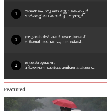
താഴെ ചൊവ്വ നെ സ്റ്റോ ഹൈപ്പർ
മാർക്കറ്റിലെ കവർച്ച : മട്ടന്നൂർ
സ്വദേശിനികളായ നാല് പ്രതികൾ
പിടിയിൽ
ഇടുക്കിയിൽ കാർ തോട്ടിലേക്ക്
മറിഞ്ഞ് അപകടം; ഒരാൾക്ക്
ദാരുണാന്ത്യം
റോഡ്‌സുരക്ഷ ;
നിയമലംഘകർക്കെതിരെ കർശന
നടപടി: കൊല്ലം ജില്ലാ കലക്ടർ
Featured