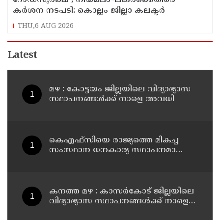
റോഡ്‌സുരക്ഷ ; നിയമലംഘകർക്കെതിരെ
കർശന നടപടി: കൊല്ലം ജില്ലാ കലക്ടർ
THU,6 AUG 2026
Latest
മഴ : കോട്ടയം ജില്ലയിലെ വിദ്യാഭ്യാസ
സ്ഥാപനങ്ങൾക്ക് നാളെ അവധി
കെഎഫ്‌സിയെ രാജ്യത്തെ മികച്ച
സംസ്ഥാന ധനകാര്യ സ്ഥാപനമാക്കും:
മുഖ്യമന്ത്രി വി ഡി സതീശൻ
കനത്ത മഴ : കാസർകോട് ജില്ലയിലെ
വിദ്യാഭ്യാസ സ്ഥാപനങ്ങൾക്ക് നാളെ
അവധി