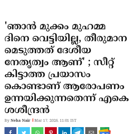
KOZHIKODE
WAYANAD
'ഞാൻ മുക്കം മുഹമ്മ
KANNUR
ദിനെ വെട്ടിയില്ല, തീരുമാന
KASARAGOD
മെടുത്തത് ദേശീയ
നേതൃത്വം ആണ്' ; സീറ്റ്
കിട്ടാത്ത പ്രയാസം
കൊണ്ടാണ് ആരോപണം
ഉന്നയിക്കുന്നതെന്ന് എകെ
ശശീന്ദ്രൻ
By
Neha Nair
Mar 17, 2026, 11:01 IST