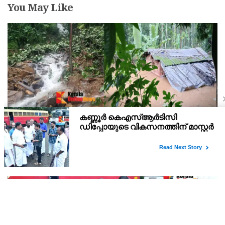
You May Like
കണ്ണൂർ ചെമ്പേരിയിലും അയ്യൻകുന്നിലും
റെക്കോർഡ് മഴ ; ഉദയഗിരിയിൽ നേരിയ
ഉരുൾപൊട്ടൽ; 13 പേരെ ക്യാമ്പിലേക്ക് മാറ്റി
വെള്ളിയാഴ്ച്ച റെഡ് അലർട്ട് പ്രഖ്യാപിച്ച കണ്ണൂർജില്ലയിലെ
ചെമ്പേരിയിലും അയ്യൻകുന്നിലും ലഭിച്ചത് റെക്കോർഡ് മഴ.
രാവിലെ 8.30 മുതലുള്ള ഏഴ് മണിക്കൂറിൽ ചെമ്പേരിയിൽ ലഭിച്ച 96
മില്ലിമീറ്റർ മഴ ആ സമയം സംസ്ഥാനത്ത