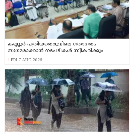
കണ്ണൂർ പുതിയതെരുവിലെ ഗതാഗതം
സുഗമമാക്കാന്‍ നടപടികള്‍ സ്വീകരിക്കും
FRI,7 AUG 2026