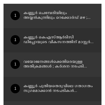
കണ്ണൂർ ചെമ്പേരിയിലും
അയ്യൻകുന്നിലും റെക്കോർഡ് മഴ ;
ഉദയഗിരിയിൽ നേരിയ ഉരുൾപൊട്ടൽ;
13 പേരെ ക്യാമ്പിലേക്ക് മാറ്റി
കണ്ണൂർ കെഎസ്ആർടിസി
ഡിപ്പോയുടെ വികസനത്തിന് മാസ്റ്റർ
പ്ലാൻ തയ്യാറാക്കി സമർപ്പിക്കും : ടി ഒ
മോഹനൻ എം എൽ എ
വയോജനങ്ങൾക്കെതിരെയുള്ള
അതിക്രമങ്ങൾ ; കർശന നടപടി
സ്വീകരിക്കുമെന്ന് കമ്മീഷൻ
കണ്ണൂർ പുതിയതെരുവിലെ ഗതാഗതം
സുഗമമാക്കാന്‍ നടപടികള്‍
സ്വീകരിക്കും