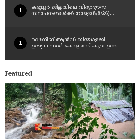
കണ്ണൂർ ജില്ലയിലെ വിദ്യാഭ്യാസ
സ്ഥാപനങ്ങള്‍ക്ക് നാളെ(8/8/26)
അവധി പ്രഖ്യാപിച്ചു
മൈനിങ് ആൻഡ്​ ജിയോളജി
ഉദ്യോഗസ്ഥർ കോളയാട് കൂവ ഉന്നതി
സന്ദർശിച്ചു
Featured