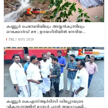
കണ്ണൂർ ചെമ്പേരിയിലും അയ്യൻകുന്നിലും
റെക്കോർഡ് മഴ ; ഉദയഗിരിയിൽ നേരിയ
ഉരുൾപൊട്ടൽ; 13 പേരെ ക്യാമ്പിലേക്ക് മാറ്റി
FRI,7 AUG 2026
കണ്ണൂർ കെഎസ്ആർടിസി ഡിപ്പോയുടെ
വികസനത്തിന് മാസ്റ്റർ പ്ലാൻ തയ്യാറാക്കി