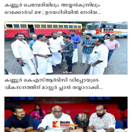
കണ്ണൂർ ചെമ്പേരിയിലും അയ്യൻകുന്നിലും
റെക്കോർഡ് മഴ ; ഉദയഗിരിയിൽ നേരിയ
ഉരുൾപൊട്ടൽ; 13 പേരെ ക്യാമ്പിലേക്ക് മാറ്റി
കണ്ണൂർ കെഎസ്ആർടിസി ഡിപ്പോയുടെ
വികസനത്തിന് മാസ്റ്റർ പ്ലാൻ തയ്യാറാക്കി
സമർപ്പിക്കും : ടി ഒ മോഹനൻ എം എൽ എ