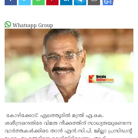
Whatsapp Group
കോഴിക്കോട്: എലത്തൂരിൽ മന്ത്രി എ.കെ.
ശശീന്ദ്രനെതിരേ വിമത നീക്കത്തിന് സാധ്യതയുണ്ടെന്ന
വാർത്തകൾക്കിടെ താൻ എൻ.സി.പി. ജില്ലാ പ്രസിഡന്റ്