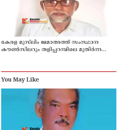
കേരള മുസ്‌ലിം ജമാഅത്ത് സംസ്ഥാന
കൗൺസിലറും തളിപ്പറമ്പിലെ മുതിർന്ന
മാധ്യമ പ്രവർത്തകനുമായ ബി എ അലി
മൊഗ്രാൽ നിര്യാതനായി
You May Like