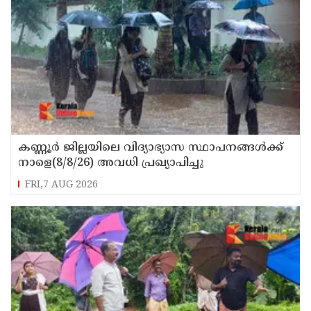
കണ്ണൂർ ജില്ലയിലെ വിദ്യാഭ്യാസ സ്ഥാപനങ്ങള്‍ക്ക്
നാളെ(8/8/26) അവധി പ്രഖ്യാപിച്ചു
FRI,7 AUG 2026