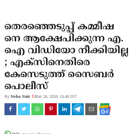
KOZHIKODE
WAYANAD
തെരഞ്ഞെടുപ്പ് കമ്മീഷ
KANNUR
നെ ആക്ഷേപിക്കുന്ന എ.
KASARAGOD
ഐ വിഡിയോ നീക്കിയില്ല
; എക്സിനെതിരെ
കേസെടുത്ത് സൈബർ
പൊലീസ്
By
Neha Nair
Mar 26, 2026, 16:40 IST