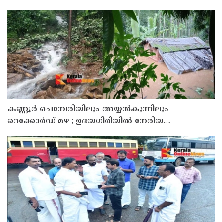
കണ്ണൂർ ചെമ്പേരിയിലും അയ്യൻകുന്നിലും
റെക്കോർഡ് മഴ ; ഉദയഗിരിയിൽ നേരിയ
ഉരുൾപൊട്ടൽ; 13 പേരെ ക്യാമ്പിലേക്ക് മാറ്റി