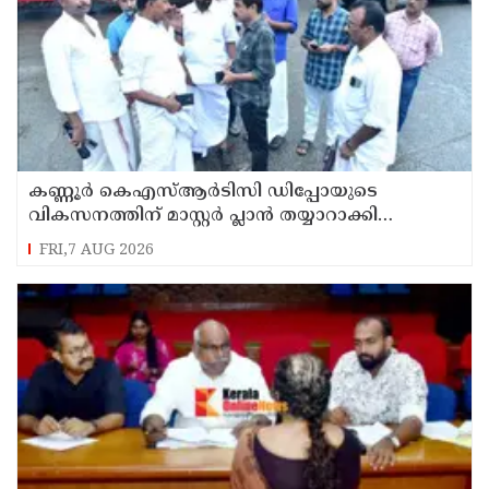
കണ്ണൂർ കെഎസ്ആർടിസി ഡിപ്പോയുടെ
വികസനത്തിന് മാസ്റ്റർ പ്ലാൻ തയ്യാറാക്കി
സമർപ്പിക്കും : ടി ഒ മോഹനൻ എം എൽ എ
FRI,7 AUG 2026