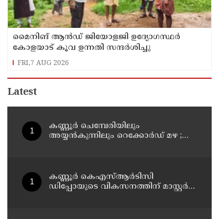
മൈനിങ് ആൻഡ്​ ജിയോളജി ഉദ്യോഗസ്ഥർ
കോളയാട് കൂവ ഉന്നതി സന്ദർശിച്ചു
FRI,7 AUG 2026
Latest
കണ്ണൂർ ചെമ്പേരിയിലും
അയ്യൻകുന്നിലും റെക്കോർഡ് മഴ ;
ഉദയഗിരിയിൽ നേരിയ ഉരുൾപൊട്ടൽ;
13 പേരെ ക്യാമ്പിലേക്ക് മാറ്റി
കണ്ണൂർ കെഎസ്ആർടിസി
ഡിപ്പോയുടെ വികസനത്തിന് മാസ്റ്റർ
പ്ലാൻ തയ്യാറാക്കി സമർപ്പിക്കും : ടി ഒ
മോഹനൻ എം എൽ എ