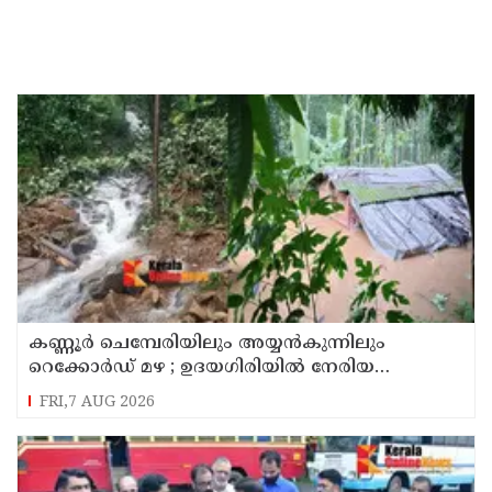
കണ്ണൂർ ചെമ്പേരിയിലും അയ്യൻകുന്നിലും
റെക്കോർഡ് മഴ ; ഉദയഗിരിയിൽ നേരിയ
ഉരുൾപൊട്ടൽ; 13 പേരെ ക്യാമ്പിലേക്ക് മാറ്റി
FRI,7 AUG 2026