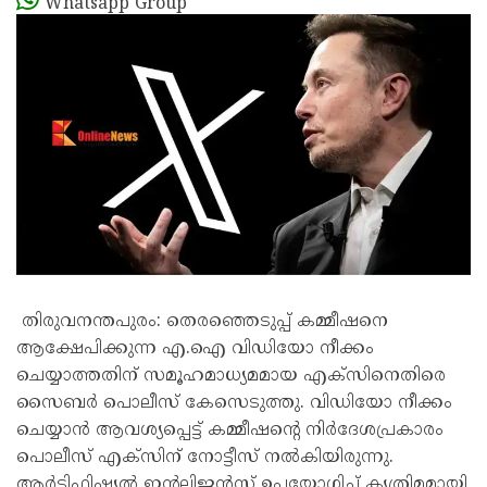
Whatsapp Group
തിരുവനന്തപുരം: തെര​ഞ്ഞെടുപ്പ് കമ്മീഷനെ
ആക്ഷേപിക്കുന്ന എ.​ഐ വിഡിയോ നീക്കം
ചെയ്യാത്തതിന് സമൂഹമാധ്യമമായ എക്സിനെതിരെ
സൈബർ പൊലീസ് കേസെടുത്തു. വിഡിയോ നീക്കം
ചെയ്യാൻ ആവശ്യപ്പെട്ട് കമ്മീഷന്റെ നിർദേശപ്രകാരം
പൊലീസ് എക്സിന് നോട്ടീസ് നൽകിയിരുന്നു.
ആർട്ടിഫിഷ്യൽ ഇന്റലിജൻസ് ഉപയോഗിച്ച് കൃത്രിമമായി