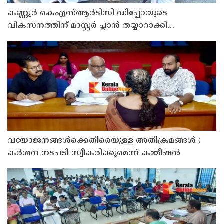
കണ്ണൂർ കെഎസ്ആർടിസി ഡിപ്പോയുടെ
വികസനത്തിന് മാസ്റ്റർ പ്ലാൻ തയ്യാറാക്കി
സമർപ്പിക്കും : ടി ഒ മോഹനൻ എം എൽ എ
വയോജനങ്ങൾക്കെതിരെയുള്ള അതിക്രമങ്ങൾ ;
കർശന നടപടി സ്വീകരിക്കുമെന്ന് കമ്മീഷൻ