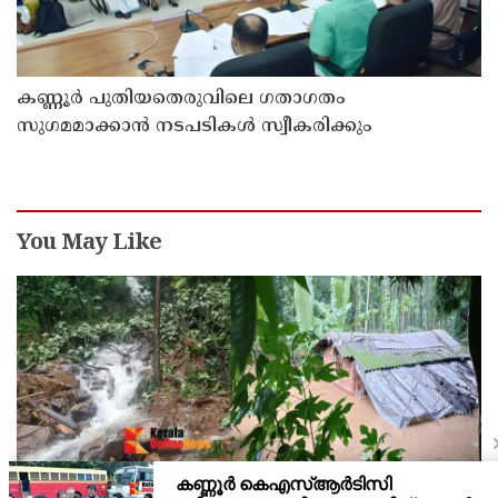
കണ്ണൂർ പുതിയതെരുവിലെ ഗതാഗതം
സുഗമമാക്കാന്‍ നടപടികള്‍ സ്വീകരിക്കും
You May Like
കണ്ണൂർ ചെമ്പേരിയിലും അയ്യൻകുന്നിലും