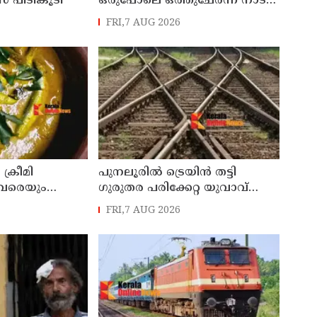
 പിടികൂടി
ഒരുപോലെ ഒത്തുചേർന്ന നാടൻ
തേൻ നെല്ലിക്ക
FRI,7 AUG 2026
 ക്രീമി
പുനലൂരിൽ ട്രെയിൻ തട്ടി
ാവരെയും
ഗുരുതര പരിക്കേറ്റ യുവാവ്
ന കറി
മരിച്ചു
FRI,7 AUG 2026