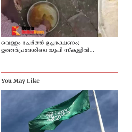
വെള്ളം ചേര്‍ത്ത് ഉച്ചഭക്ഷണം;
ഉത്തര്‍പ്രദേശിലെ യുപി സ്‌കൂളില്‍
പ്രധാനാധ്യാപകന് സസ്‌പെന്‍ഷന്‍
You May Like