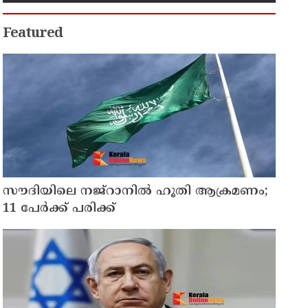
Featured
സൗദിയിലെ നജ്റാനില്‍ ഹൂതി ആക്രമണം;
11 പേര്‍ക്ക് പരിക്ക്