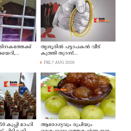
ടിനകത്തേക്ക്
തൃശൂരിൽ പട്ടാപകൽ വീട്
ക്കയറി,
കുത്തി തുറന്ന്
 രക്ഷപ്പെട്ടത്
സ്വർണ്ണാഭരണങ്ങളും പണവും
FRI,7 AUG 2026
കവർന്നു
50 കുപ്പി മാഹി
ആരോഗ്യവും രുചിയും