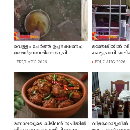
വെള്ളം ചേര്‍ത്ത് ഉച്ചഭക്ഷണം;
മഞ്ചേരിയിൽ വീ
ഉത്തര്‍പ്രദേശിലെ യുപി
കാട്ടുപന്നി ഓടി
സ്‌കൂളില്‍ പ്രധാനാധ്യാപകന്
രണ്ടരവയസ്സുകാരി
FRI,7 AUG 2026
FRI,7 AUG 2026
സസ്‌പെന്‍ഷന്‍
തലനാരിഴക്ക്
മസാലയുടെ കിടിലൻ രുചിയിൽ
വിളക്കോട്ടൂരിൽ 