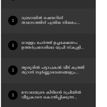
ഇസ്രായേൽ പ്രധാനമന്ത്രി
ബിന‍്യമിൻ നെതന്യാഹു
ദുബായില്‍ ഷെയറിങ്
താമസത്തിന് പുതിയ നിയമം;
മാസം അവസാനത്തോടെ
പ്രാബല്യത്തില്‍
വെള്ളം ചേര്‍ത്ത് ഉച്ചഭക്ഷണം;
ഉത്തര്‍പ്രദേശിലെ യുപി സ്‌കൂളില്‍
പ്രധാനാധ്യാപകന് സസ്‌പെന്‍ഷന്‍
തൃശൂരിൽ പട്ടാപകൽ വീട് കുത്തി
തുറന്ന് സ്വർണ്ണാഭരണങ്ങളും
പണവും കവർന്നു
മസാലയുടെ കിടിലൻ രുചിയിൽ
വീട്ടുകാരെ കൊതിപ്പിക്കുന്ന
സ്പെഷ്യൽ വിഭവം