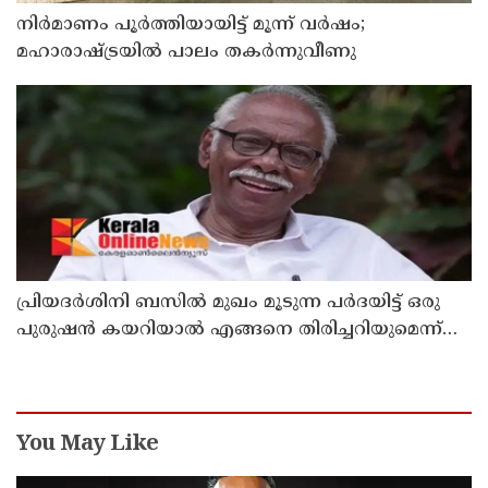
നിർമാണം പൂർത്തിയായിട്ട് മൂന്ന് വർഷം;
മഹാരാഷ്ട്രയിൽ പാലം തകർന്നുവീണു
പ്രിയദർശിനി ബസിൽ മുഖം മൂടുന്ന പർദയിട്ട് ഒരു
പുരുഷൻ കയറിയാൽ എങ്ങനെ തിരിച്ചറിയുമെന്ന്
എംഎൻ കാരശ്ശേരി
You May Like