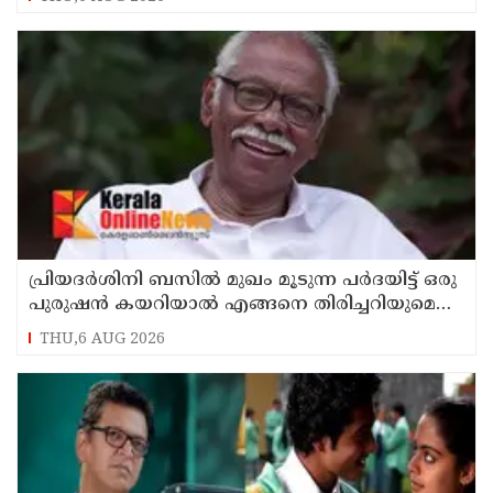
പ്രിയദർശിനി ബസിൽ മുഖം മൂടുന്ന പർദയിട്ട് ഒരു
പുരുഷൻ കയറിയാൽ എങ്ങനെ തിരിച്ചറിയുമെന്ന്
എംഎൻ കാരശ്ശേരി
THU,6 AUG 2026