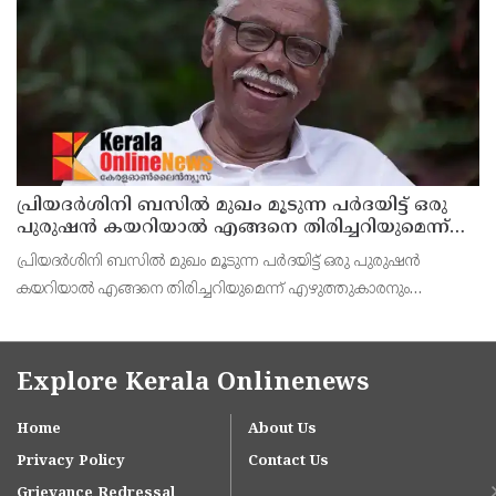
ഗതാഗതം നിലച്ചു. ബന്ദിയ നദിക്ക് കുറുകെ നിർമിച്ച 10
പ്രിയദർശിനി ബസിൽ മുഖം മൂടുന്ന പർദയിട്ട് ഒരു
പുരുഷൻ കയറിയാൽ എങ്ങനെ തിരിച്ചറിയുമെന്ന്
എംഎൻ കാരശ്ശേരി
പ്രിയദർശിനി ബസിൽ മുഖം മൂടുന്ന പർദയിട്ട് ഒരു പുരുഷൻ
കയറിയാൽ എങ്ങനെ തിരിച്ചറിയുമെന്ന് എഴുത്തുകാരനും
സാമൂഹ്യപ്രവർത്തകനുമായ എം.എൻ. കാരശ്ശേരി. മുഖം മൂടുന്ന
പർദയായ നിഖാബ് എന്തുകൊണ്ടാണ് വലിയൊരു നിയമപ്രശ്നമാ
Explore Kerala Onlinenews
Home
About Us
Privacy Policy
Contact Us
Grievance Redressal