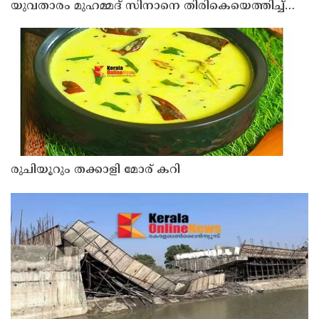
യുവതാരം മുഹമ്മദ് സിനാനെ തിരികെയെത്തിച്ച്
കണ്ണൂര്‍ വാരിയേഴ്സ് എഫ്സി
രുചിയൂറും തക്കാളി മോര് കറി