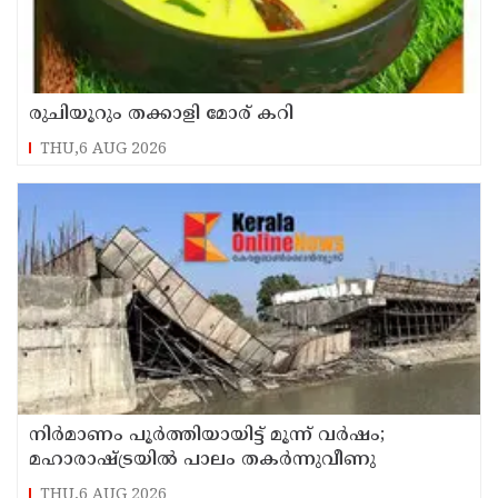
രുചിയൂറും തക്കാളി മോര് കറി
THU,6 AUG 2026
നിർമാണം പൂർത്തിയായിട്ട് മൂന്ന് വർഷം;
മഹാരാഷ്ട്രയിൽ പാലം തകർന്നുവീണു
THU,6 AUG 2026