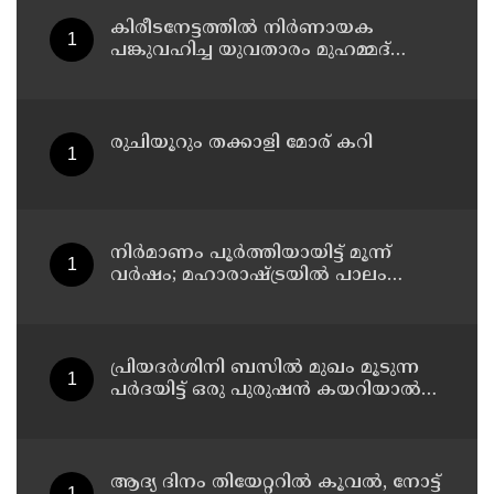
കിരീടനേട്ടത്തില്‍ നിര്‍ണായക
പങ്കുവഹിച്ച യുവതാരം മുഹമ്മദ്
സിനാനെ തിരികെയെത്തിച്ച് കണ്ണൂര്‍
വാരിയേഴ്സ് എഫ്സി
രുചിയൂറും തക്കാളി മോര് കറി
നിർമാണം പൂർത്തിയായിട്ട് മൂന്ന്
വർഷം; മഹാരാഷ്ട്രയിൽ പാലം
തകർന്നുവീണു
പ്രിയദർശിനി ബസിൽ മുഖം മൂടുന്ന
പർദയിട്ട് ഒരു പുരുഷൻ കയറിയാൽ
എങ്ങനെ തിരിച്ചറിയുമെന്ന് എംഎൻ
കാരശ്ശേരി
ആദ്യ ദിനം തിയേറ്ററില്‍ കൂവല്‍, നോട്ട്