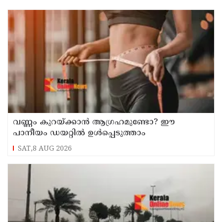
വണ്ണം കുറയ്ക്കാൻ ആഗ്രഹമുണ്ടോ? ഈ
പാനീയം ഡയറ്റിൽ ഉൾപ്പെടുത്താം
SAT,8 AUG 2026