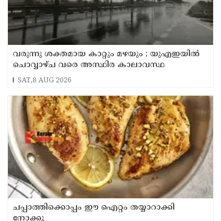
വരുന്നു ശക്തമായ കാറ്റും മഴയും ; യുഎഇയില്‍
ചൊവ്വാഴ്ച വരെ അസ്ഥിര കാലാവസ്ഥ
SAT,8 AUG 2026
ചപ്പാത്തിക്കൊപ്പം ഈ ഐറ്റം തയ്യാറാക്കി
നോക്കൂ