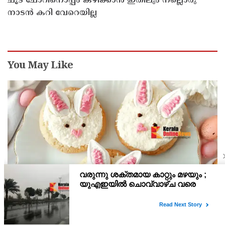
ചൂട് ചോറിനൊപ്പം കഴിക്കാൻ ഇതിലും നല്ലൊരു
നാടൻ കറി വേറെയില്ല
You May Like
കുട്ടികളുടെ ഹൃദയം കീഴടക്കുന്ന ക്യൂട്ട് കുക്കീസ്
വീട്ടിൽ തന്നെ തയ്യാറാക്കാം
ചേരുവകള്‍ മൈദ -250 ഗ്രാം ബട്ടര്‍ -250 ഗ്രാം മുട്ട- രണ്ടെണ്ണം
ഐസിങ് ഷുഗര്‍- 200 ഗ്രാം വാനില എസ്സന്‍സ് -5 മില്ലി വാനില