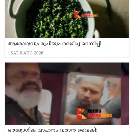
ആരോഗ്യവും രുചിയും ഒരുമിച്ച റെസിപ്പി
SAT,8 AUG 2026
ഔദ്യോഗിക വാഹനം വരാന്‍ വൈകി;