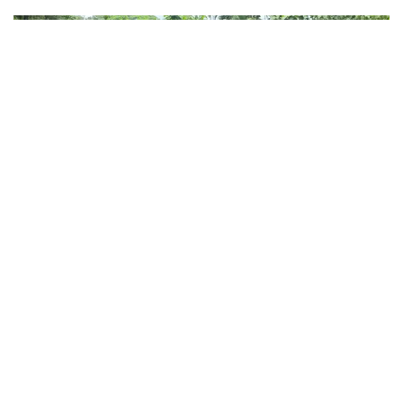
ഫോണ്ടന്റ്- 250 ഗ്രാം തയ്യാറാക്കുന്ന വിധം ബട്ടറും ഐസിങ്
ഷുഗറും നന്നായി യോജിപ്പിച്ചെ
കണ്ണൂർ ചെറുപുഴ, പുളിങ്ങോം വില്ലേജിൽ ഡ്രോൺ
സർവ്വേയ്ക്ക് തുടക്കമായി
അതി തീവ്ര മഴയ്ക്ക് പിന്നാലെ കഴിഞ്ഞ ഒരാഴ്ചക്കിടെ
പന്ത്രണ്ടോളം ഉരുൾപൊട്ടൽ സംഭവിച്ച് കനത്ത നാശനഷ്ടങ്ങൾ
ഉണ്ടായ ചെറുപുഴ ഗ്രാമപഞ്ചായത്തിലെ പുളിങ്ങോം വില്ലേജിൽ
ഡ്രോൺ സർവ്വേയ്ക്ക് തുടക്കമായി. ജില്ലാ ദുരന്തനി